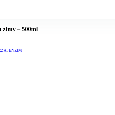
u zimy – 500ml
RZA
,
ENZIM