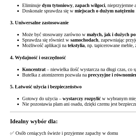
Eliminuje
dym tytoniowy
,
zapach wilgoci
, nieprzyjemne 
Doskonale sprawdza się w
miejscach o dużym natężeniu
3. Uniwersalne zastosowanie
Może być stosowany zarówno w
małych, jak i dużych p
Sprawdza się również w
samochodach
, zapewniając przy
Możliwość aplikacji na
tekstylia
, np. tapicerowane meble, 
4. Wydajność i oszczędność
Koncentrat
– niewielka ilość wystarcza na długi czas, co 
Butelka z atomizerem pozwala na
precyzyjne i równomie
5. Łatwość użycia i bezpieczeństwo
Gotowy do użycia –
wystarczy rozpylić
w wybranym miej
Nie pozostawia plam ani osadu, dzięki czemu jest bezpieczn
Idealny wybór dla:
✅ Osób ceniących świeże i przyjemne zapachy w domu