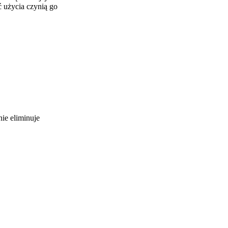
ć użycia czynią go
nie eliminuje