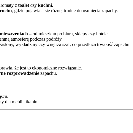
aromaty z
toalet
czy
kuchni
.
 ruchu
, gdzie pojawiają się różne, trudne do usunięcia zapachy.
omieszczeniach
– od mieszkań po biura, sklepy czy hotele.
jemną atmosferę podczas podróży.
zasłony, wykładziny czy wnętrza szaf, co przedłuża trwałość zapachu.
sprawia, że jest to ekonomiczne rozwiązanie.
rne rozprowadzenie
zapachu.
scu.
y dla mebli i tkanin.