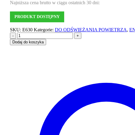
Najniższa cena brutto w ciągu ostatnich 30 dni:
PRODUKT DOSTĘPNY
SKU:
E630
Kategorie:
DO ODŚWIEŻANIA POWIETRZA
,
E
-
+
Dodaj do koszyka