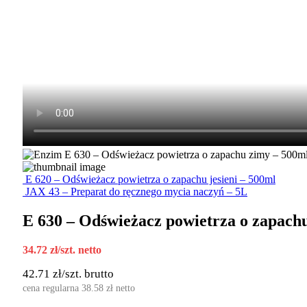
E 620 – Odświeżacz powietrza o zapachu jesieni – 500ml
JAX 43 – Preparat do ręcznego mycia naczyń – 5L
E 630 – Odświeżacz powietrza o zapach
34.72
zł
/szt. netto
42.71
zł
/szt. brutto
cena regularna
38.58
zł
netto