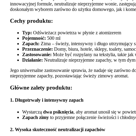
innowacyjnej formule, neutralizuje nieprzyjemne wonie, zastępu
doskonałym wyborem zarówno do użytku domowego, jak i kome
Cechy produktu:
Typ:
Odświeżacz powietrza w płynie z atomizerem
Pojemność:
500 ml
Zapach:
Zima – świeży, intensywny i długo utrzymujący s
Przeznaczenie:
Domy, biura, hotele, sklepy, toalety, sam
Zastosowanie:
Może być rozpylany na tekstylia, takie jak 
Działanie:
Neutralizuje nieprzyjemne zapachy, w tym dym 
Jego uniwersalne zastosowanie sprawia, że nadaje się zarówno do
nieprzyjemne zapachy, pozostawiając świeży zimowy aromat​.
Główne zalety produktu:
1. Długotrwały i intensywny zapach
Wystarczą
dwa psiknięcia
, aby aromat unosił się w powiet
Zapach zimy
to przyjemne połączenie świeżości i chłodnych
2. Wysoka skuteczność neutralizacji zapachów