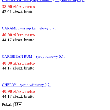
BUBBLE GUM – syrop o smaku gumy balonowej 0,7l
38.90
zł
/szt. netto
42.01
zł
/szt. brutto
CARAMEL - syrop karmelowy 0,7l
40.90
zł
/szt. netto
44.17
zł
/szt. brutto
CARIBBEAN RUM – syrop rumowy 0,7l
40.90
zł
/szt. netto
44.17
zł
/szt. brutto
CHERRY – syrop wiśniowy 0,7l
40.90
zł
/szt. netto
44.17
zł
/szt. brutto
Pokaż: