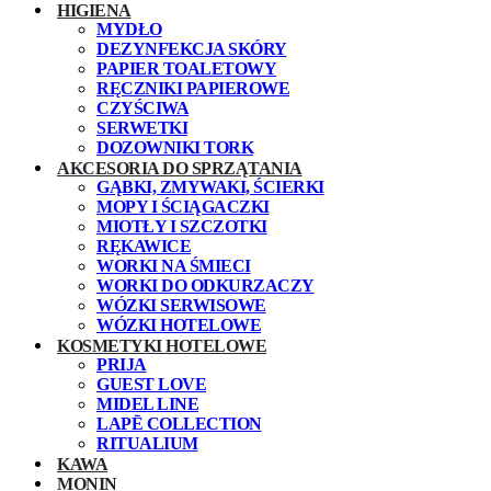
HIGIENA
MYDŁO
DEZYNFEKCJA SKÓRY
PAPIER TOALETOWY
RĘCZNIKI PAPIEROWE
CZYŚCIWA
SERWETKI
DOZOWNIKI TORK
AKCESORIA DO SPRZĄTANIA
GĄBKI, ZMYWAKI, ŚCIERKI
MOPY I ŚCIĄGACZKI
MIOTŁY I SZCZOTKI
RĘKAWICE
WORKI NA ŚMIECI
WORKI DO ODKURZACZY
WÓZKI SERWISOWE
WÓZKI HOTELOWE
KOSMETYKI HOTELOWE
PRIJA
GUEST LOVE
MIDEL LINE
LAPĒ COLLECTION
RITUALIUM
KAWA
MONIN