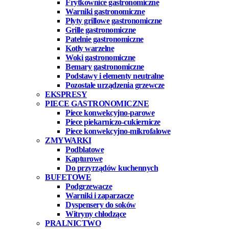
Frytkownice gastronomiczne
Warniki gastronomiczne
Płyty grillowe gastronomiczne
Grille gastronomiczne
Patelnie gastronomiczne
Kotły warzelne
Woki gastronomiczne
Bemary gastronomiczne
Podstawy i elementy neutralne
Pozostałe urządzenia grzewcze
EKSPRESY
PIECE GASTRONOMICZNE
Piece konwekcyjno-parowe
Piece piekarniczo-cukiernicze
Piece konwekcyjno-mikrofalowe
ZMYWARKI
Podblatowe
Kapturowe
Do przyrządów kuchennych
BUFETOWE
Podgrzewacze
Warniki i zaparzacze
Dyspensery do soków
Witryny chłodzące
PRALNICTWO