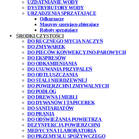
UZDATNIANIE WODY
DYSTRYBUTORY WODY
URZĄDZENIA SPRZĄTAJĄCE
Odkurzacze
Maszyny szorująco-zbierające
Roboty sprzątające
ŚRODKI CZYSTOŚCI
DO RĘCZNEGO MYCIA NACZYŃ
DO ZMYWAREK
DO PIECÓW KONWEKCYJNO-PAROWYCH
DO EKSPRESÓW
DO ODKAMIENIANIA
DO USUWANIA PRZYPALEŃ
DO ODTŁUSZCZANIA
DO STALI NIERDZEWNEJ
DO POWIERZCHNI ZMYWALNYCH
DO PODŁÓG
DO DREWNA I MEBLI
DO DYWANÓW I TAPICEREK
DO SANITARIATÓW
DO PRANIA
DO ODŚWIEŻANIA POWIETRZA
DEZYNFEKCJA POWIERZCHNI
MEDYCYNA I LABORATORIA
DO PRZEMYSŁU SPOŻYWCZEGO