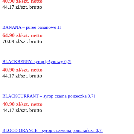
40.90
zł
/szt. netto
44.17
zł
/szt. brutto
BANANA – puree bananowe 1l
64.90
zł
/szt. netto
70.09
zł
/szt. brutto
BLACKBERRY- syrop jeżynowy 0,7l
40.90
zł
/szt. netto
44.17
zł
/szt. brutto
BLACKCURRANT – syrop czarna porzeczka 0,7l
40.90
zł
/szt. netto
44.17
zł
/szt. brutto
BLOOD ORANGE – syrop czerwona pomarańcza 0,7l