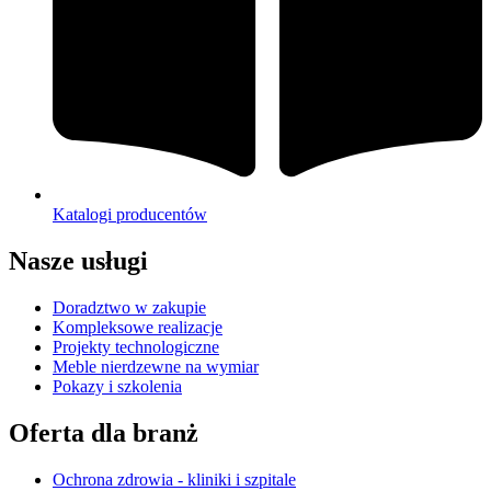
Katalogi producentów
Nasze usługi
Doradztwo w zakupie
Kompleksowe realizacje
Projekty technologiczne
Meble nierdzewne na wymiar
Pokazy i szkolenia
Oferta dla branż
Ochrona zdrowia - kliniki i szpitale