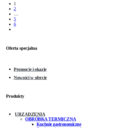
1
2
…
5
6
Oferta specjalna
Promocje i okazje
Nowości w ofercie
Produkty
URZĄDZENIA
OBRÓBKA TERMICZNA
Kuchnie gastronomiczne