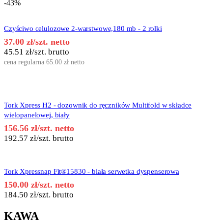
-43%
Czyściwo celulozowe 2-warstwowe,180 mb - 2 rolki
37.00
zł
/szt. netto
45.51
zł
/szt. brutto
cena regularna
65.00
zł
netto
Tork Xpress H2 - dozownik do ręczników Multifold w składce
wielopanelowej, biały
156.56
zł
/szt. netto
192.57
zł
/szt. brutto
Tork Xpressnap Fit®15830 - biała serwetka dyspenserowa
150.00
zł
/szt. netto
184.50
zł
/szt. brutto
KAWA