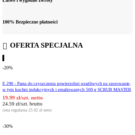
Łatwe i wygodne zwroty
100% Bezpieczne płatności
OFERTA SPECJALNA
-20%
E 290 - Pasta do czyszczenia powierzchni wrażliwych na szorowanie,
w tym kuchni indukcyjnych i emaliowanych 500 g SCRUB MASTER
19.99
zł
/szt. netto
24.59
zł
/szt. brutto
cena regularna
25.02
zł
netto
-30%