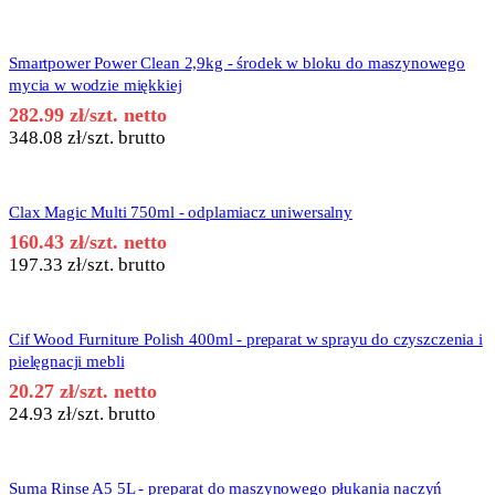
Smartpower Power Clean 2,9kg - środek w bloku do maszynowego
mycia w wodzie miękkiej
282.99
zł
/szt. netto
348.08
zł
/szt. brutto
Clax Magic Multi 750ml - odplamiacz uniwersalny
160.43
zł
/szt. netto
197.33
zł
/szt. brutto
Cif Wood Furniture Polish 400ml - preparat w sprayu do czyszczenia i
pielęgnacji mebli
20.27
zł
/szt. netto
24.93
zł
/szt. brutto
Suma Rinse A5 5L - preparat do maszynowego płukania naczyń