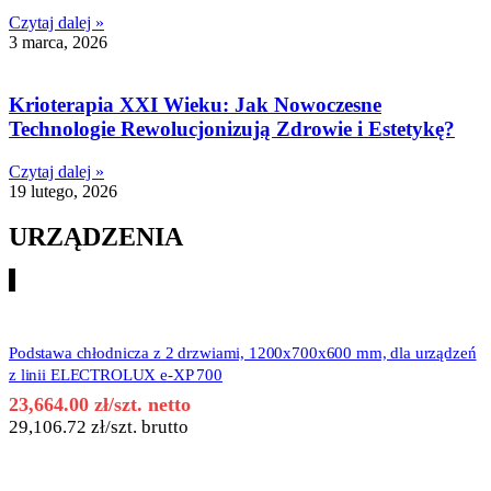
Czytaj dalej »
3 marca, 2026
Krioterapia XXI Wieku: Jak Nowoczesne
Technologie Rewolucjonizują Zdrowie i Estetykę?
Czytaj dalej »
19 lutego, 2026
URZĄDZENIA
Podstawa chłodnicza z 2 drzwiami, 1200x700x600 mm, dla urządzeń
z linii ELECTROLUX e-XP 700
23,664.00
zł
/szt. netto
29,106.72
zł
/szt. brutto