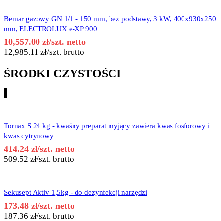
Bemar gazowy GN 1/1 - 150 mm, bez podstawy, 3 kW, 400x930x250
mm, ELECTROLUX e-XP 900
10,557.00
zł
/szt. netto
12,985.11
zł
/szt. brutto
ŚRODKI CZYSTOŚCI
Tornax S 24 kg - kwaśny preparat myjący zawiera kwas fosforowy i
kwas cytrynowy
414.24
zł
/szt. netto
509.52
zł
/szt. brutto
Sekusept Aktiv 1,5kg - do dezynfekcji narzędzi
173.48
zł
/szt. netto
187.36
zł
/szt. brutto