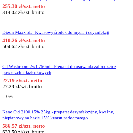
255.30
zł
/szt. netto
314.02
zł
/szt. brutto
Diesin Maxx 5L - Kwasowy środek do mycia i deyznfekcji
410.26
zł
/szt. netto
504.62
zł
/szt. brutto
Cif Washroom 2w1 750ml - Preparat do usuwania zabrudzeń z
powierzchni łazienkowych
22.19
zł
/szt. netto
27.29
zł
/szt. brutto
-10%
Keno Cid 2100 15% 25kg - preparat dezynfekcyjny, kwaśny,
niepianowy na bazie 15% kwasu nadoctowego
586.57
zł
/szt. netto
633.50
zł
/szt. brutto