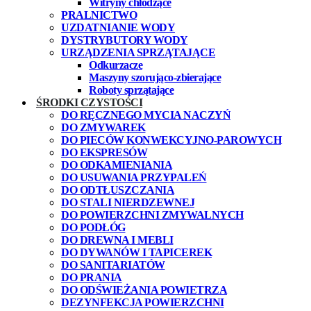
Witryny chłodzące
PRALNICTWO
UZDATNIANIE WODY
DYSTRYBUTORY WODY
URZĄDZENIA SPRZĄTAJĄCE
Odkurzacze
Maszyny szorująco-zbierające
Roboty sprzątające
ŚRODKI CZYSTOŚCI
DO RĘCZNEGO MYCIA NACZYŃ
DO ZMYWAREK
DO PIECÓW KONWEKCYJNO-PAROWYCH
DO EKSPRESÓW
DO ODKAMIENIANIA
DO USUWANIA PRZYPALEŃ
DO ODTŁUSZCZANIA
DO STALI NIERDZEWNEJ
DO POWIERZCHNI ZMYWALNYCH
DO PODŁÓG
DO DREWNA I MEBLI
DO DYWANÓW I TAPICEREK
DO SANITARIATÓW
DO PRANIA
DO ODŚWIEŻANIA POWIETRZA
DEZYNFEKCJA POWIERZCHNI