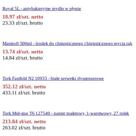
Royal 5L - antybakteryjne mydło w płynie
18.97
zł
/szt. netto
23.33
zł
/szt. brutto
Manisoft 500ml - środek do chirurgicznego i higienicznego mycia rąk
13.74
zł
/szt. netto
14.84
zł
/szt. brutto
Tork Fastfold N2 10933 - białe serwetki dyspenserowe
352.12
zł
/szt. netto
433.11
zł
/szt. brutto
Tork Mid-size T6 127540 - papier toaletowy, 1-warstwowy, 27 rolek
213.84
zł
/szt. netto
263.02
zł
/szt. brutto