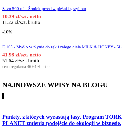
Savo 500 ml - Środek przeciw pleśni i grzybom
10.39
zł
/szt. netto
11.22
zł
/szt. brutto
-10%
E 105 - Mydło w płynie do rąk i całego ciała MILK & HONEY - 5L
41.98
zł
/szt. netto
51.64
zł
/szt. brutto
cena regularna
46.64
zł
netto
NAJNOWSZE WPISY NA BLOGU
Punkty, z których wyrastają lasy. Program TORK
PLANET zmienia podejście do ekologii w biznesie.