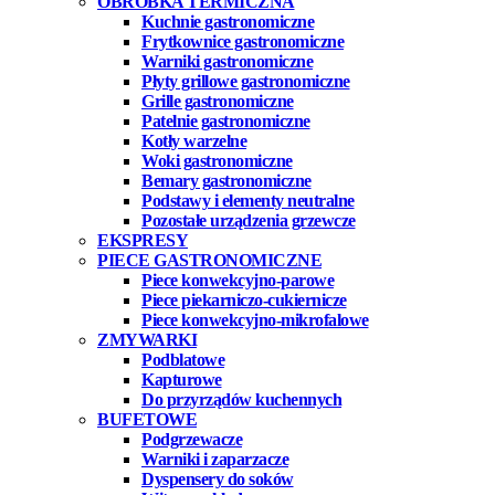
OBRÓBKA TERMICZNA
Kuchnie gastronomiczne
Frytkownice gastronomiczne
Warniki gastronomiczne
Płyty grillowe gastronomiczne
Grille gastronomiczne
Patelnie gastronomiczne
Kotły warzelne
Woki gastronomiczne
Bemary gastronomiczne
Podstawy i elementy neutralne
Pozostałe urządzenia grzewcze
EKSPRESY
PIECE GASTRONOMICZNE
Piece konwekcyjno-parowe
Piece piekarniczo-cukiernicze
Piece konwekcyjno-mikrofalowe
ZMYWARKI
Podblatowe
Kapturowe
Do przyrządów kuchennych
BUFETOWE
Podgrzewacze
Warniki i zaparzacze
Dyspensery do soków