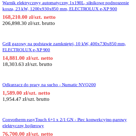
Warnik elektrycznyy automatyczny 1x190L, silnikowe podnoszenie
kosza, 23 kW, 1200x930x850 mm, ELECTROLUX e-XP 900
168,210.00
zł
/szt. netto
206,898.30
zł
/szt. brutto
Grill gazowy na podstawie zamkniętej, 10 kW, 400x730x850 mm,
ELECTROLUX e-XP 900
14,881.00
zł
/szt. netto
18,303.63
zł
/szt. brutto
Odkurzacz do pracy na sucho - Numatic NVQ200
1,589.00
zł
/szt. netto
1,954.47
zł
/szt. brutto
Convotherm easyTouch 6+1 x 2/1 GN - Piec konwekcyjno-parowy
elektryczny bojlerowy
76,700.00
zł
/szt. netto