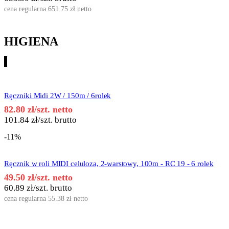
cena regularna
651.75
zł
netto
HIGIENA
Ręczniki Midi 2W / 150m / 6rolek
82.80
zł
/szt. netto
101.84
zł
/szt. brutto
-11%
Ręcznik w roli MIDI celuloza, 2-warstowy, 100m - RC 19 - 6 rolek
49.50
zł
/szt. netto
60.89
zł
/szt. brutto
cena regularna
55.38
zł
netto