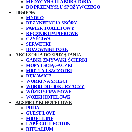
MEDYCYNA I LABORATORIA
DO PRZEMYSŁU SPOŻYWCZEGO
HIGIENA
MYDŁO
DEZYNFEKCJA SKÓRY
PAPIER TOALETOWY
RĘCZNIKI PAPIEROWE
CZYŚCIWA
SERWETKI
DOZOWNIKI TORK
AKCESORIA DO SPRZĄTANIA
GĄBKI, ZMYWAKI, ŚCIERKI
MOPY I ŚCIĄGACZKI
MIOTŁY I SZCZOTKI
RĘKAWICE
WORKI NA ŚMIECI
WORKI DO ODKURZACZY
WÓZKI SERWISOWE
WÓZKI HOTELOWE
KOSMETYKI HOTELOWE
PRIJA
GUEST LOVE
MIDEL LINE
LAPĒ COLLECTION
RITUALIUM