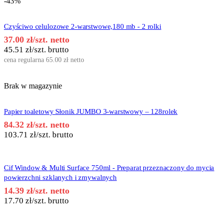
-43%
Czyściwo celulozowe 2-warstwowe,180 mb - 2 rolki
37.00
zł
/szt. netto
45.51
zł
/szt. brutto
cena regularna
65.00
zł
netto
Brak w magazynie
Papier toaletowy Słonik JUMBO 3-warstwowy – 128rolek
84.32
zł
/szt. netto
103.71
zł
/szt. brutto
Cif Window & Multi Surface 750ml - Preparat przeznaczony do mycia
powierzchni szklanych i zmywalnych
14.39
zł
/szt. netto
17.70
zł
/szt. brutto