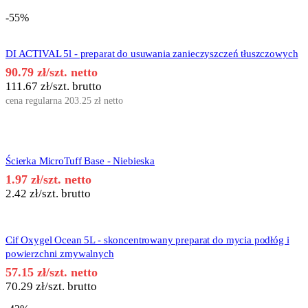
-55%
DI ACTIVAL 5l - preparat do usuwania zanieczyszczeń tłuszczowych
90.79
zł
/szt. netto
111.67
zł
/szt. brutto
cena regularna
203.25
zł
netto
Ścierka MicroTuff Base - Niebieska
1.97
zł
/szt. netto
2.42
zł
/szt. brutto
Cif Oxygel Ocean 5L - skoncentrowany preparat do mycia podłóg i
powierzchni zmywalnych
57.15
zł
/szt. netto
70.29
zł
/szt. brutto