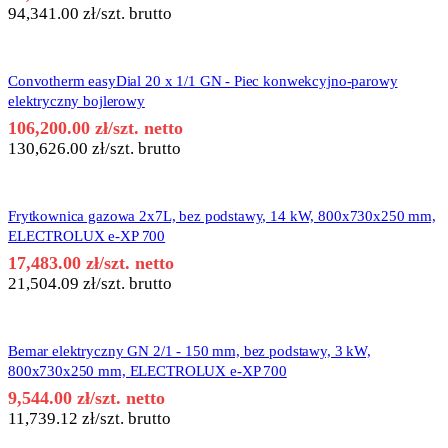
94,341.00
zł
/szt. brutto
Convotherm easyDial 20 x 1/1 GN - Piec konwekcyjno-parowy
elektryczny bojlerowy
106,200.00
zł
/szt. netto
130,626.00
zł
/szt. brutto
Frytkownica gazowa 2x7L, bez podstawy, 14 kW, 800x730x250 mm,
ELECTROLUX e-XP 700
17,483.00
zł
/szt. netto
21,504.09
zł
/szt. brutto
Bemar elektryczny GN 2/1 - 150 mm, bez podstawy, 3 kW,
800x730x250 mm, ELECTROLUX e-XP 700
9,544.00
zł
/szt. netto
11,739.12
zł
/szt. brutto