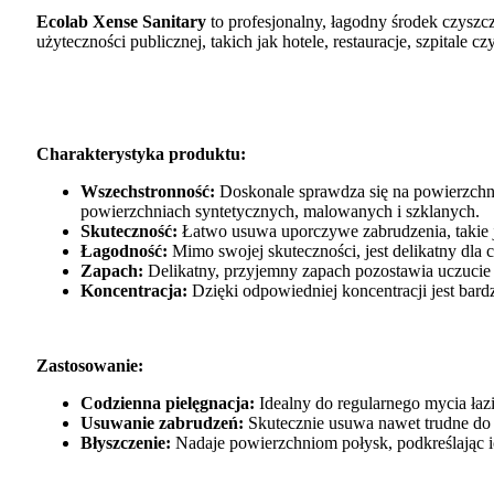
Ecolab Xense Sanitary
to profesjonalny, łagodny środek czyszc
użyteczności publicznej, takich jak hotele, restauracje, szpitale czy
Charakterystyka produktu:
Wszechstronność:
Doskonale sprawdza się na powierzchn
powierzchniach syntetycznych, malowanych i szklanych.
Skuteczność:
Łatwo usuwa uporczywe zabrudzenia, takie ja
Łagodność:
Mimo swojej skuteczności, jest delikatny dla 
Zapach:
Delikatny, przyjemny zapach pozostawia uczucie 
Koncentracja:
Dzięki odpowiedniej koncentracji jest bar
Zastosowanie:
Codzienna pielęgnacja:
Idealny do regularnego mycia łaz
Usuwanie zabrudzeń:
Skutecznie usuwa nawet trudne do u
Błyszczenie:
Nadaje powierzchniom połysk, podkreślając i