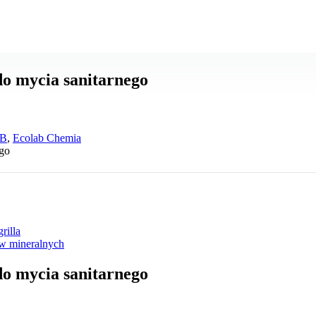
do mycia sanitarnego
B
,
Ecolab Chemia
ego
rilla
ów mineralnych
do mycia sanitarnego