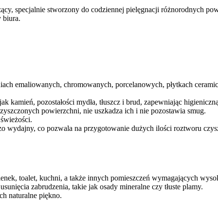
zący, specjalnie stworzony do codziennej pielęgnacji różnorodnych po
 biura.
iach emaliowanych, chromowanych, porcelanowych, płytkach cerami
k kamień, pozostałości mydła, tłuszcz i brud, zapewniając higieniczną
czyszczonych powierzchni, nie uszkadza ich i nie pozostawia smug.
świeżości.
dzo wydajny, co pozwala na przygotowanie dużych ilości roztworu czy
ienek, toalet, kuchni, a także innych pomieszczeń wymagających wysok
sunięcia zabrudzenia, takie jak osady mineralne czy tłuste plamy.
ch naturalne piękno.