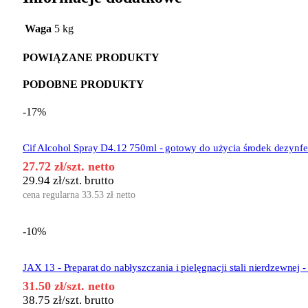
Waga
5 kg
POWIĄZANE PRODUKTY
PODOBNE PRODUKTY
-17%
Cif Alcohol Spray D4.12 750ml - gotowy do użycia środek dezynfe
27.72
zł
/szt. netto
29.94
zł
/szt. brutto
cena regularna
33.53
zł
netto
-10%
JAX 13 - Preparat do nabłyszczania i pielęgnacji stali nierdzewnej 
31.50
zł
/szt. netto
38.75
zł
/szt. brutto