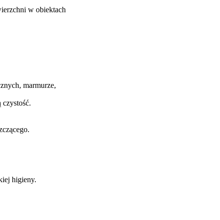
wierzchni w obiektach
cznych, marmurze,
 czystość.
szczącego.
iej higieny.