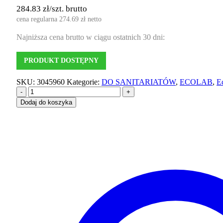
284.83
zł
/szt. brutto
cena regularna
274.69
zł
netto
Najniższa cena brutto w ciągu ostatnich 30 dni:
PRODUKT DOSTĘPNY
SKU:
3045960
Kategorie:
DO SANITARIATÓW
,
ECOLAB
,
E
-
+
Dodaj do koszyka