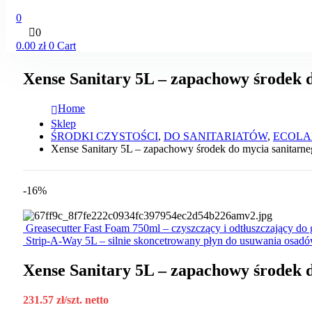
0
0
0.00
zł
0
Cart
Xense Sanitary 5L – zapachowy środek 
Home
Sklep
ŚRODKI CZYSTOŚCI
,
DO SANITARIATÓW
,
ECOLA
Xense Sanitary 5L – zapachowy środek do mycia sanitarn
-16%
Greasecutter Fast Foam 750ml – czyszczący i odtłuszczający do g
Strip-A-Way 5L – silnie skoncetrowany płyn do usuwania osad
Xense Sanitary 5L – zapachowy środek 
231.57
zł
/szt. netto