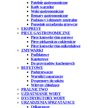
Patelnie gastronomiczne
Kotły warzelne
Woki gastronomiczne
Bemary gastronomiczne
Podstawy i elementy neutralne
Pozostałe urządzenia grzewcze
EKSPRESY
PIECE GASTRONOMICZNE
Piece konwekcyjno-parowe
Piece piekarniczo-cukiernicze
Piece konwekcyjno-mikrofalowe
ZMYWARKI
Podblatowe
Kapturowe
Do przyrządów kuchennych
BUFETOWE
Podgrzewacze
Warniki i zaparzacze
Dyspensery do soków
Witryny chłodzące
PRALNICTWO
UZDATNIANIE WODY
DYSTRYBUTORY WODY
URZĄDZENIA SPRZĄTAJĄCE
Odkurzacze