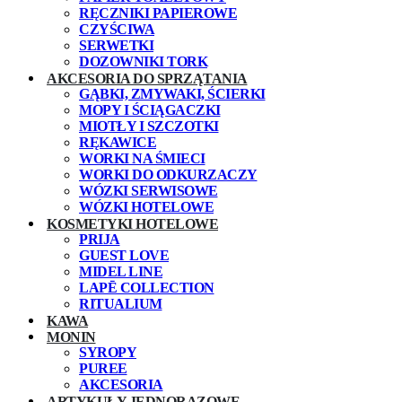
RĘCZNIKI PAPIEROWE
CZYŚCIWA
SERWETKI
DOZOWNIKI TORK
AKCESORIA DO SPRZĄTANIA
GĄBKI, ZMYWAKI, ŚCIERKI
MOPY I ŚCIĄGACZKI
MIOTŁY I SZCZOTKI
RĘKAWICE
WORKI NA ŚMIECI
WORKI DO ODKURZACZY
WÓZKI SERWISOWE
WÓZKI HOTELOWE
KOSMETYKI HOTELOWE
PRIJA
GUEST LOVE
MIDEL LINE
LAPĒ COLLECTION
RITUALIUM
KAWA
MONIN
SYROPY
PUREE
AKCESORIA
ARTYKUŁY JEDNORAZOWE