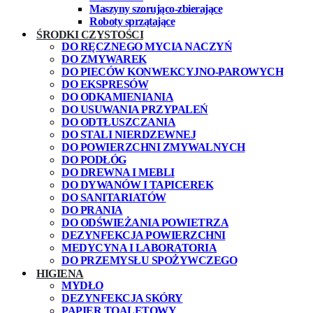
Maszyny szorująco-zbierające
Roboty sprzątające
ŚRODKI CZYSTOŚCI
DO RĘCZNEGO MYCIA NACZYŃ
DO ZMYWAREK
DO PIECÓW KONWEKCYJNO-PAROWYCH
DO EKSPRESÓW
DO ODKAMIENIANIA
DO USUWANIA PRZYPALEŃ
DO ODTŁUSZCZANIA
DO STALI NIERDZEWNEJ
DO POWIERZCHNI ZMYWALNYCH
DO PODŁÓG
DO DREWNA I MEBLI
DO DYWANÓW I TAPICEREK
DO SANITARIATÓW
DO PRANIA
DO ODŚWIEŻANIA POWIETRZA
DEZYNFEKCJA POWIERZCHNI
MEDYCYNA I LABORATORIA
DO PRZEMYSŁU SPOŻYWCZEGO
HIGIENA
MYDŁO
DEZYNFEKCJA SKÓRY
PAPIER TOALETOWY