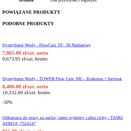
POWIĄZANE PRODUKTY
PODOBNE PRODUKTY
Dystrybutor Wody - FlowCare TP - 30 Nablatowy
7,865.00
zł
/szt. netto
9,673.95
zł
/szt. brutto
Dystrybutor Wody - TOWER Flow Care 30U - Kolumna + Agregat
8,400.00
zł
/szt. netto
10,332.00
zł
/szt. brutto
-50%
Odkurzacz do pracy na sucho, super wydajny i ultra cichy - TASKI
AERO 8, 7524247