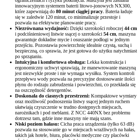
ograniczeniach i ryzyku potknięcia. Maszyna jest zasilana
innowacyjnym systemem baterii litowo-jonowych NX300,
które zapewniają do
80 minut ciągłej pracy
. Bateria ładuje
się w zaledwie 120 minut, co minimalizuje przestoje i
pozwala na efektywne planowanie pracy.
Niezrównana wydajność:
Dzięki szerokości roboczej
44 cm
i podciśnieniowej listwie ssącej o szerokości
54 cm
, maszyna
gwarantuje dokładne mycie i osuszanie podłogi w jednym
przejściu. Pozostawia powierzchnię idealnie czystą, suchą i
bezpieczną, co sprawia, że jest gotowa do użytku natychmiast
po sprzątaniu.
Intuicyjna i komfortowa obsługa:
Lekka konstrukcja i
ergonomiczny uchwyt sprawiają, że manewrowanie maszyną
jest niezwykle proste i nie wymaga wysiłku. System kontroli
przepływu wody pozwala na precyzyjne dostosowanie ilości
płynu do rodzaju zabrudzenia i powierzchni, co przekłada się
na oszczędność detergentów.
Doskonała do ciasnych przestrzeni:
Kompaktowe wymiary
oraz możliwość podnoszenia listwy ssącej jednym ruchem
ułatwiają czyszczenie w trudno dostępnych miejscach,
narożnikach i pod meblami. Z NCC 440NX bez problemu
dotrzesz tam, gdzie inne maszyny nie mają szans.
Niski poziom hałasu:
Cicha praca urządzenia (tylko 63 dB)
pozwala na stosowanie go w miejscach wrażliwych na hałas,
takich jak hotele, biura, placówki medyczne czy placówki