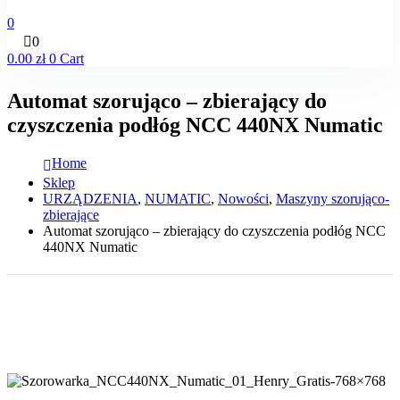
0
0
0.00
zł
0
Cart
Automat szorująco – zbierający do
czyszczenia podłóg NCC 440NX Numatic
Home
Sklep
URZĄDZENIA
,
NUMATIC
,
Nowości
,
Maszyny szorująco-
zbierające
Automat szorująco – zbierający do czyszczenia podłóg NCC
440NX Numatic