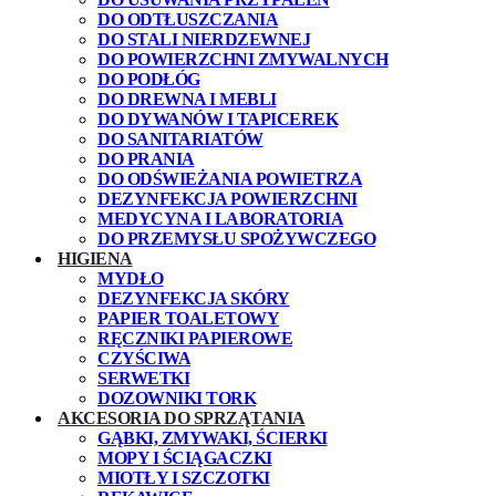
DO ODTŁUSZCZANIA
DO STALI NIERDZEWNEJ
DO POWIERZCHNI ZMYWALNYCH
DO PODŁÓG
DO DREWNA I MEBLI
DO DYWANÓW I TAPICEREK
DO SANITARIATÓW
DO PRANIA
DO ODŚWIEŻANIA POWIETRZA
DEZYNFEKCJA POWIERZCHNI
MEDYCYNA I LABORATORIA
DO PRZEMYSŁU SPOŻYWCZEGO
HIGIENA
MYDŁO
DEZYNFEKCJA SKÓRY
PAPIER TOALETOWY
RĘCZNIKI PAPIEROWE
CZYŚCIWA
SERWETKI
DOZOWNIKI TORK
AKCESORIA DO SPRZĄTANIA
GĄBKI, ZMYWAKI, ŚCIERKI
MOPY I ŚCIĄGACZKI
MIOTŁY I SZCZOTKI