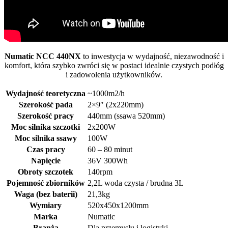
Numatic NCC 440NX
to inwestycja w wydajność, niezawodność i
komfort, która szybko zwróci się w postaci idealnie czystych podłóg
i zadowolenia użytkowników.
Wydajność teoretyczna
~1000m2/h
Szerokość pada
2×9″ (2x220mm)
Szerokość pracy
440mm (ssawa 520mm)
Moc silnika szczotki
2x200W
Moc silnika ssawy
100W
Czas pracy
60 – 80 minut
Napięcie
36V 300Wh
Obroty szczotek
140rpm
Pojemność zbiorników
2,2L woda czysta / brudna 3L
Waga (bez baterii)
21,3kg
Wymiary
520x450x1200mm
Marka
Numatic
Branża
Dla przemysłu i logistyki