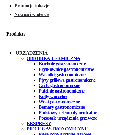
Promocje i okazje
Nowości w ofercie
Produkty
URZĄDZENIA
OBRÓBKA TERMICZNA
Kuchnie gastronomiczne
Frytkownice gastronomiczne
Warniki gastronomiczne
Płyty grillowe gastronomiczne
Grille gastronomiczne
Patelnie gastronomiczne
Kotły warzelne
Woki gastronomiczne
Bemary gastronomiczne
Podstawy i elementy neutralne
Pozostałe urządzenia grzewcze
EKSPRESY
PIECE GASTRONOMICZNE
Piece konwekcyjno-parowe