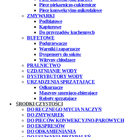
Piece piekarniczo-cukiernicze
Piece konwekcyjno-mikrofalowe
ZMYWARKI
Podblatowe
Kapturowe
Do przyrządów kuchennych
BUFETOWE
Podgrzewacze
Warniki i zaparzacze
Dyspensery do soków
Witryny chłodzące
PRALNICTWO
UZDATNIANIE WODY
DYSTRYBUTORY WODY
URZĄDZENIA SPRZĄTAJĄCE
Odkurzacze
Maszyny szorująco-zbierające
Roboty sprzątające
ŚRODKI CZYSTOŚCI
DO RĘCZNEGO MYCIA NACZYŃ
DO ZMYWAREK
DO PIECÓW KONWEKCYJNO-PAROWYCH
DO EKSPRESÓW
DO ODKAMIENIANIA
DO USUWANIA PRZYPALEŃ