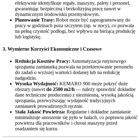
efektywnie identyfikuje regały, maszyny, palety i personel,
gwarantując bezpieczną i bezkolizyjną pracę nawet w
dynamicznym środowisku przemysłowym.
Planowanie Trasy:
Robot może być zaprogramowany do
pracy w godzinach poza szczytem (np. w nocy), co pozwala
na pełną czystość podłogi, bez wpływu na bieżącą produkcję
lub logistykę.
3. Wymierne Korzyści Ekonomiczne i Czasowe
Redukcja Kosztów Pracy:
Automatyzacja rutynowego
sprzątania zamiatarką pozwala na przekierowanie personelu
do zadań o wyższej wartości dodanej lub na redukcję
nadgodzin.
Wysoka Wydajność:
KEMARO 900 może pokryć duże
obszary (nawet
do
2500 m2/h
— należy sprawdzić dokładne
dane techniczne producenta) z niezmienną, wysoką jakością
sprzątania, przewyższając wydajność tradycyjnych
zamiatarek prowadzonych ręcznie.
Stała Jakość Powietrza:
Regularne i dokładne zamiatanie
minimalizuje unoszenie się pyłu w halach, co poprawia jakość
powietrza dla pracowników i chroni maszyny przed
osadzaniem się kurzu.