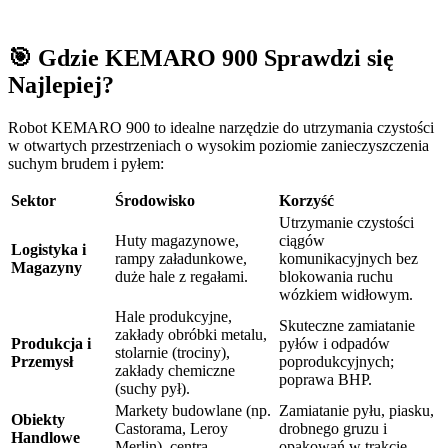
🎯 Gdzie KEMARO 900 Sprawdzi się
Najlepiej?
Robot KEMARO 900 to idealne narzędzie do utrzymania czystości
w otwartych przestrzeniach o wysokim poziomie zanieczyszczenia
suchym brudem i pyłem:
Sektor
Środowisko
Korzyść
Utrzymanie czystości
Huty magazynowe,
ciągów
Logistyka i
rampy załadunkowe,
komunikacyjnych bez
Magazyny
duże hale z regałami.
blokowania ruchu
wózkiem widłowym.
Hale produkcyjne,
Skuteczne zamiatanie
zakłady obróbki metalu,
Produkcja i
pyłów i odpadów
stolarnie (trociny),
Przemysł
poprodukcyjnych;
zakłady chemiczne
poprawa BHP.
(suchy pył).
Markety budowlane (np.
Zamiatanie pyłu, piasku,
Obiekty
Castorama, Leroy
drobnego gruzu i
Handlowe
Merlin), centra
opakowań w trakcie