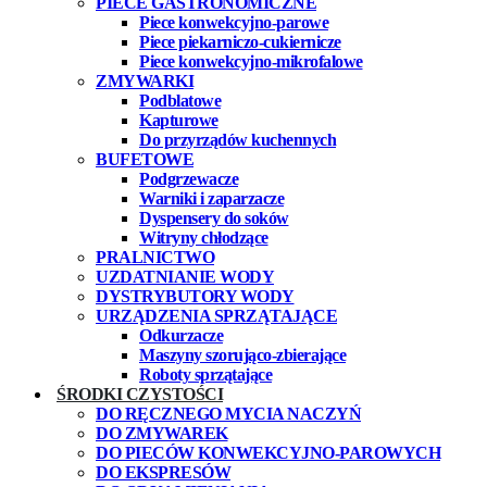
PIECE GASTRONOMICZNE
Piece konwekcyjno-parowe
Piece piekarniczo-cukiernicze
Piece konwekcyjno-mikrofalowe
ZMYWARKI
Podblatowe
Kapturowe
Do przyrządów kuchennych
BUFETOWE
Podgrzewacze
Warniki i zaparzacze
Dyspensery do soków
Witryny chłodzące
PRALNICTWO
UZDATNIANIE WODY
DYSTRYBUTORY WODY
URZĄDZENIA SPRZĄTAJĄCE
Odkurzacze
Maszyny szorująco-zbierające
Roboty sprzątające
ŚRODKI CZYSTOŚCI
DO RĘCZNEGO MYCIA NACZYŃ
DO ZMYWAREK
DO PIECÓW KONWEKCYJNO-PAROWYCH
DO EKSPRESÓW