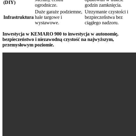
(DIY)
ogrodnicze.
godzin zamknięcia.
Duże garaże podziemne,
Utrzymanie czystości i
Infrastruktura
hale targowe i
bezpieczeństwa bez
wystawowe.
ciągłego nadzoru.
Inwestycja w KEMARO 900 to inwestycja w autonomię,
bezpieczeństwo i niezawodną czystość na najwyższym,
przemysłowym poziomie.