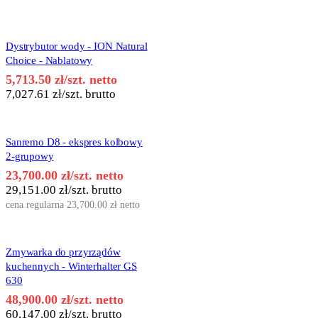
Dystrybutor wody - ION Natural
Choice - Nablatowy
5,713.50
zł
/szt. netto
7,027.61
zł
/szt. brutto
Sanremo D8 - ekspres kolbowy
2-grupowy
23,700.00
zł
/szt. netto
29,151.00
zł
/szt. brutto
cena regularna
23,700.00
zł
netto
Zmywarka do przyrządów
kuchennych - Winterhalter GS
630
48,900.00
zł
/szt. netto
60,147.00
zł
/szt. brutto