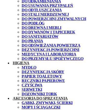
DO ODKAMIENIANIA
DO USUWANIA PRZYPALEŃ
DO ODTŁUSZCZANIA
DO STALI NIERDZEWNEJ
DO POWIERZCHNI ZMYWALNYCH
DO PODŁÓG
DO DREWNA I MEBLI
DO DYWANÓW I TAPICEREK
DO SANITARIATÓW
DO PRANIA
DO ODŚWIEŻANIA POWIETRZA
DEZYNFEKCJA POWIERZCHNI
MEDYCYNA I LABORATORIA
DO PRZEMYSŁU SPOŻYWCZEGO
HIGIENA
MYDŁO
DEZYNFEKCJA SKÓRY
PAPIER TOALETOWY
RĘCZNIKI PAPIEROWE
CZYŚCIWA
SERWETKI
DOZOWNIKI TORK
AKCESORIA DO SPRZĄTANIA
GĄBKI, ZMYWAKI, ŚCIERKI
MOPY I ŚCIĄGACZKI