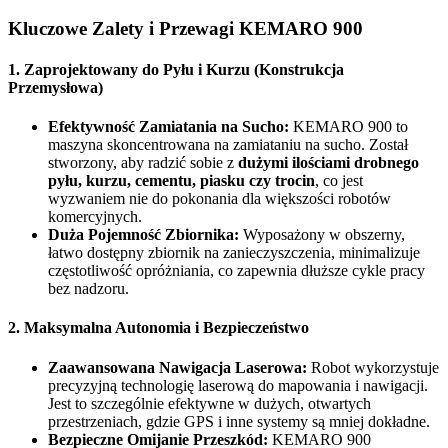
Kluczowe Zalety i Przewagi KEMARO 900
1. Zaprojektowany do Pyłu i Kurzu (Konstrukcja
Przemysłowa)
Efektywność Zamiatania na Sucho:
KEMARO 900 to
maszyna skoncentrowana na zamiataniu na sucho. Został
stworzony, aby radzić sobie z
dużymi ilościami drobnego
pyłu, kurzu, cementu, piasku czy trocin
, co jest
wyzwaniem nie do pokonania dla większości robotów
komercyjnych.
Duża Pojemność Zbiornika:
Wyposażony w obszerny,
łatwo dostępny zbiornik na zanieczyszczenia, minimalizuje
częstotliwość opróżniania, co zapewnia dłuższe cykle pracy
bez nadzoru.
2. Maksymalna Autonomia i Bezpieczeństwo
Zaawansowana Nawigacja Laserowa:
Robot wykorzystuje
precyzyjną technologię laserową do mapowania i nawigacji.
Jest to szczególnie efektywne w dużych, otwartych
przestrzeniach, gdzie GPS i inne systemy są mniej dokładne.
Bezpieczne Omijanie Przeszkód:
KEMARO 900