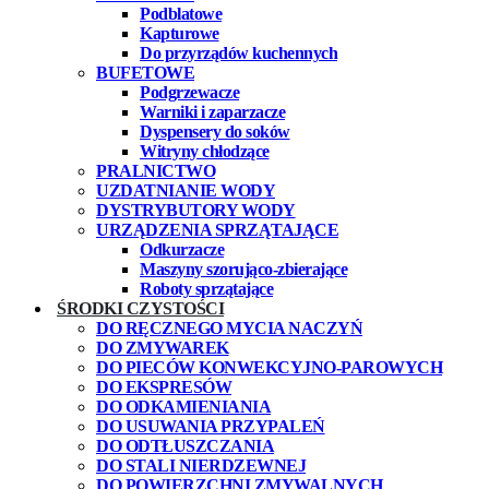
Podblatowe
Kapturowe
Do przyrządów kuchennych
BUFETOWE
Podgrzewacze
Warniki i zaparzacze
Dyspensery do soków
Witryny chłodzące
PRALNICTWO
UZDATNIANIE WODY
DYSTRYBUTORY WODY
URZĄDZENIA SPRZĄTAJĄCE
Odkurzacze
Maszyny szorująco-zbierające
Roboty sprzątające
ŚRODKI CZYSTOŚCI
DO RĘCZNEGO MYCIA NACZYŃ
DO ZMYWAREK
DO PIECÓW KONWEKCYJNO-PAROWYCH
DO EKSPRESÓW
DO ODKAMIENIANIA
DO USUWANIA PRZYPALEŃ
DO ODTŁUSZCZANIA
DO STALI NIERDZEWNEJ
DO POWIERZCHNI ZMYWALNYCH