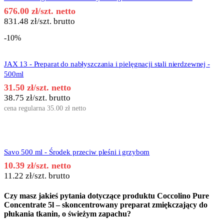
676.00
zł
/szt. netto
831.48
zł
/szt. brutto
-10%
JAX 13 - Preparat do nabłyszczania i pielęgnacji stali nierdzewnej -
500ml
31.50
zł
/szt. netto
38.75
zł
/szt. brutto
cena regularna
35.00
zł
netto
Savo 500 ml - Środek przeciw pleśni i grzybom
10.39
zł
/szt. netto
11.22
zł
/szt. brutto
Czy masz jakieś pytania dotyczące produktu
Coccolino Pure
Concentrate 5l – skoncentrowany preparat zmiękczający do
płukania tkanin, o świeżym zapachu
?