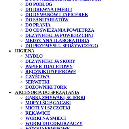
DO PODŁÓG
DO DREWNA I MEBLI
DO DYWANÓW I TAPICEREK
DO SANITARIATÓW
DO PRANIA
DO ODŚWIEŻANIA POWIETRZA
DEZYNFEKCJA POWIERZCHNI
MEDYCYNA I LABORATORIA
DO PRZEMYSŁU SPOŻYWCZEGO
HIGIENA
MYDŁO
DEZYNFEKCJA SKÓRY
PAPIER TOALETOWY
RĘCZNIKI PAPIEROWE
CZYŚCIWA
SERWETKI
DOZOWNIKI TORK
AKCESORIA DO SPRZĄTANIA
GĄBKI, ZMYWAKI, ŚCIERKI
MOPY I ŚCIĄGACZKI
MIOTŁY I SZCZOTKI
RĘKAWICE
WORKI NA ŚMIECI
WORKI DO ODKURZACZY
WÓZKI SERWISOWE