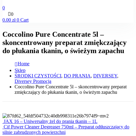
0
0
0.00
zł
0
Cart
Coccolino Pure Concentrate 5l –
skoncentrowany preparat zmiękczający
do płukania tkanin, o świeżym zapachu
Home
Sklep
ŚRODKI CZYSTOŚCI
,
DO PRANIA
,
DIVERSEY
,
Diversey Promocja
Coccolino Pure Concentrate 5l – skoncentrowany preparat
zmiękczający do płukania tkanin, o świeżym zapachu
JAX 16 – Uniwersalny żel do prania tkanin – 1L
Cif Power Cleaner Degreaser 750ml – Preparat odtłuszczający do
silnie zabrudzonych powierzchni