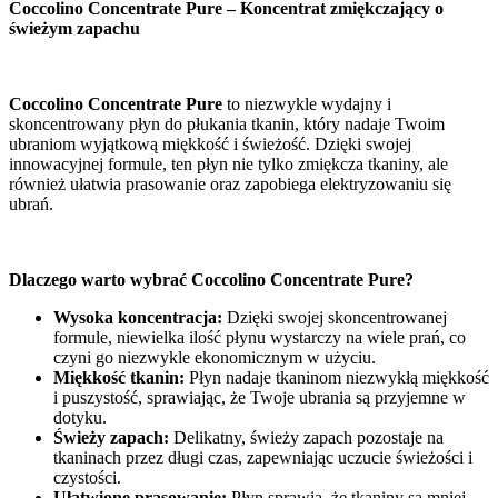
Coccolino Concentrate Pure – Koncentrat zmiękczający o
świeżym zapachu
Coccolino Concentrate Pure
to niezwykle wydajny i
skoncentrowany płyn do płukania tkanin, który nadaje Twoim
ubraniom wyjątkową miękkość i świeżość. Dzięki swojej
innowacyjnej formule, ten płyn nie tylko zmiękcza tkaniny, ale
również ułatwia prasowanie oraz zapobiega elektryzowaniu się
ubrań.
Dlaczego warto wybrać Coccolino Concentrate Pure?
Wysoka koncentracja:
Dzięki swojej skoncentrowanej
formule, niewielka ilość płynu wystarczy na wiele prań, co
czyni go niezwykle ekonomicznym w użyciu.
Miękkość tkanin:
Płyn nadaje tkaninom niezwykłą miękkość
i puszystość, sprawiając, że Twoje ubrania są przyjemne w
dotyku.
Świeży zapach:
Delikatny, świeży zapach pozostaje na
tkaninach przez długi czas, zapewniając uczucie świeżości i
czystości.
Ułatwione prasowanie:
Płyn sprawia, że tkaniny są mniej