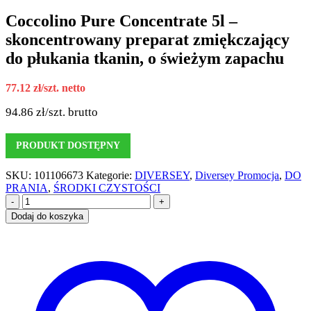
Coccolino Pure Concentrate 5l –
skoncentrowany preparat zmiękczający
do płukania tkanin, o świeżym zapachu
77.12
zł
/szt. netto
94.86
zł
/szt. brutto
PRODUKT DOSTĘPNY
SKU:
101106673
Kategorie:
DIVERSEY
,
Diversey Promocja
,
DO
PRANIA
,
ŚRODKI CZYSTOŚCI
-
+
Dodaj do koszyka