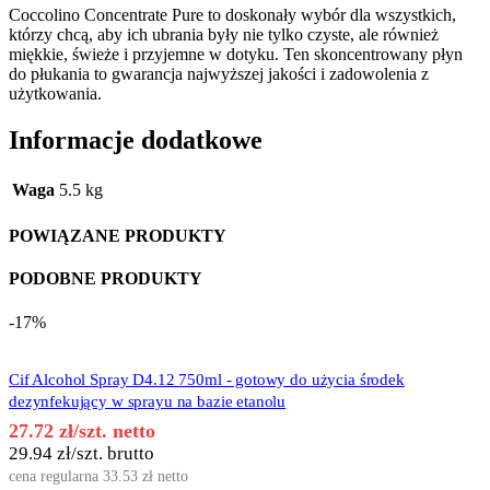
Coccolino Concentrate Pure to doskonały wybór dla wszystkich,
którzy chcą, aby ich ubrania były nie tylko czyste, ale również
miękkie, świeże i przyjemne w dotyku. Ten skoncentrowany płyn
do płukania to gwarancja najwyższej jakości i zadowolenia z
użytkowania.
Informacje dodatkowe
Waga
5.5 kg
POWIĄZANE PRODUKTY
PODOBNE PRODUKTY
-17%
Cif Alcohol Spray D4.12 750ml - gotowy do użycia środek
dezynfekujący w sprayu na bazie etanolu
27.72
zł
/szt. netto
29.94
zł
/szt. brutto
cena regularna
33.53
zł
netto