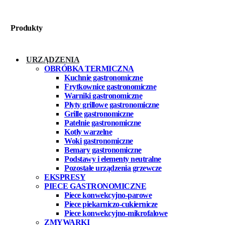
Produkty
URZĄDZENIA
OBRÓBKA TERMICZNA
Kuchnie gastronomiczne
Frytkownice gastronomiczne
Warniki gastronomiczne
Płyty grillowe gastronomiczne
Grille gastronomiczne
Patelnie gastronomiczne
Kotły warzelne
Woki gastronomiczne
Bemary gastronomiczne
Podstawy i elementy neutralne
Pozostałe urządzenia grzewcze
EKSPRESY
PIECE GASTRONOMICZNE
Piece konwekcyjno-parowe
Piece piekarniczo-cukiernicze
Piece konwekcyjno-mikrofalowe
ZMYWARKI