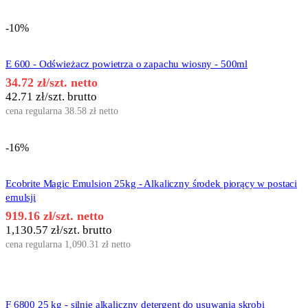
-10%
E 600 - Odświeżacz powietrza o zapachu wiosny - 500ml
34.72
zł
/szt. netto
42.71
zł
/szt. brutto
cena regularna
38.58
zł
netto
-16%
Ecobrite Magic Emulsion 25kg - Alkaliczny środek piorący w postaci
emulsji
919.16
zł
/szt. netto
1,130.57
zł
/szt. brutto
cena regularna
1,090.31
zł
netto
F 6800 25 kg - silnie alkaliczny detergent do usuwania skrobi