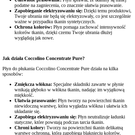
podatne na zagniecenia, co znacznie ułatwia prasowanie.
Zapobieganie elektryzowaniu się:
Dzięki temu produktowi,
Twoje ubrania nie będą się elektryzowały, co jest szczególnie
ważne w przypadku tkanin syntetycznych.
Ochrona kolorów:
Płyn pomaga zachować intensywność
kolorów tkanin, dzięki czemu Twoje ubrania dłużej
wyglądają jak nowe.
Jak działa Coccolino Concentrate Pure?
Płyn do płukania Coccolino Concentrate Pure działa na kilka
sposobów:
Zmiękcza włókna:
Specjalne składniki zawarte w płynie
wnikają głęboko w włókna tkanin, nadając im wyjątkową
miękkość.
Ułatwia prasowanie:
Płyn tworzy na powierzchni tkanin
niewidoczną warstwę, która wygładza włókna i ułatwia ich
układanie się.
Zapobiega elektryzowaniu się:
Płyn neutralizuje ładunki
statyczne, które powstają podczas tarcia tkanin.
Chroni kolory:
Tworzy na powierzchni tkanin delikatną
warstwę ochronną, która zapobiega blaknięciu kolorów.