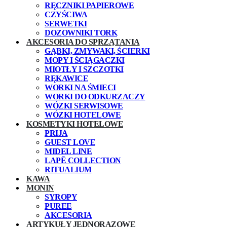
RĘCZNIKI PAPIEROWE
CZYŚCIWA
SERWETKI
DOZOWNIKI TORK
AKCESORIA DO SPRZĄTANIA
GĄBKI, ZMYWAKI, ŚCIERKI
MOPY I ŚCIĄGACZKI
MIOTŁY I SZCZOTKI
RĘKAWICE
WORKI NA ŚMIECI
WORKI DO ODKURZACZY
WÓZKI SERWISOWE
WÓZKI HOTELOWE
KOSMETYKI HOTELOWE
PRIJA
GUEST LOVE
MIDEL LINE
LAPĒ COLLECTION
RITUALIUM
KAWA
MONIN
SYROPY
PUREE
AKCESORIA
ARTYKUŁY JEDNORAZOWE