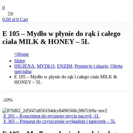
0
0
0.00
zł
0
Cart
E 105 – Mydło w płynie do rąk i całego
ciała MILK & HONEY – 5L
Home
Sklep
HIGIENA
,
MYDŁO
,
ENZIM
,
Promocje i okazje
,
Oferta
specjalna
E 105 – Mydło w płynie do rąk i całego ciała MILK &
HONEY – 5L
-10%
E 201 – Koncentrat do ręcznego mycia naczyń -1L
E 365 – Preparat do czyszczenia wykładzin i tapicerek – 5L