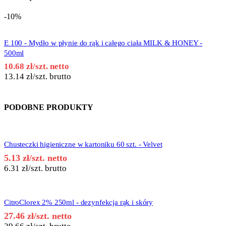
-10%
E 100 - Mydło w płynie do rąk i całego ciała MILK & HONEY -
500ml
10.68
zł
/szt. netto
13.14
zł
/szt. brutto
PODOBNE PRODUKTY
Chusteczki higieniczne w kartoniku 60 szt. - Velvet
5.13
zł
/szt. netto
6.31
zł
/szt. brutto
CitroClorex 2% 250ml - dezynfekcja rąk i skóry
27.46
zł
/szt. netto