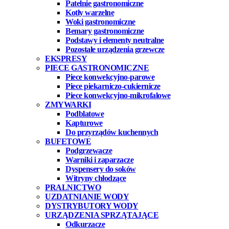
Patelnie gastronomiczne
Kotły warzelne
Woki gastronomiczne
Bemary gastronomiczne
Podstawy i elementy neutralne
Pozostałe urządzenia grzewcze
EKSPRESY
PIECE GASTRONOMICZNE
Piece konwekcyjno-parowe
Piece piekarniczo-cukiernicze
Piece konwekcyjno-mikrofalowe
ZMYWARKI
Podblatowe
Kapturowe
Do przyrządów kuchennych
BUFETOWE
Podgrzewacze
Warniki i zaparzacze
Dyspensery do soków
Witryny chłodzące
PRALNICTWO
UZDATNIANIE WODY
DYSTRYBUTORY WODY
URZĄDZENIA SPRZĄTAJĄCE
Odkurzacze