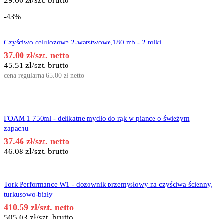
29.66
zł
/szt. brutto
-43%
Czyściwo celulozowe 2-warstwowe,180 mb - 2 rolki
37.00
zł
/szt. netto
45.51
zł
/szt. brutto
cena regularna
65.00
zł
netto
FOAM 1 750ml - delikatne mydło do rąk w piance o świeżym
zapachu
37.46
zł
/szt. netto
46.08
zł
/szt. brutto
Tork Performance W1 - dozownik przemysłowy na czyściwa ścienny,
turkusowo-biały
410.59
zł
/szt. netto
505.03
zł
/szt. brutto