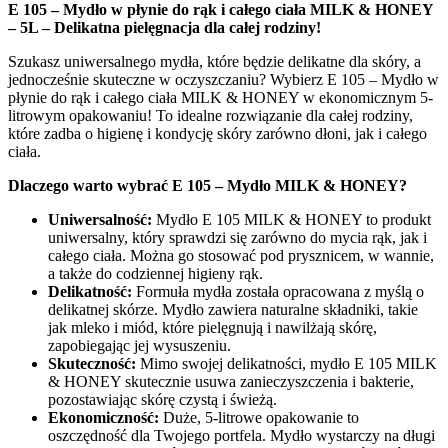
E 105 – Mydło w płynie do rąk i całego ciała MILK & HONEY
– 5L – Delikatna pielęgnacja dla całej rodziny!
Szukasz uniwersalnego mydła, które będzie delikatne dla skóry, a
jednocześnie skuteczne w oczyszczaniu? Wybierz E 105 – Mydło w
płynie do rąk i całego ciała MILK & HONEY w ekonomicznym 5-
litrowym opakowaniu! To idealne rozwiązanie dla całej rodziny,
które zadba o higienę i kondycję skóry zarówno dłoni, jak i całego
ciała.
Dlaczego warto wybrać E 105 – Mydło MILK & HONEY?
Uniwersalność:
Mydło E 105 MILK & HONEY to produkt
uniwersalny, który sprawdzi się zarówno do mycia rąk, jak i
całego ciała. Można go stosować pod prysznicem, w wannie,
a także do codziennej higieny rąk.
Delikatność:
Formuła mydła została opracowana z myślą o
delikatnej skórze. Mydło zawiera naturalne składniki, takie
jak mleko i miód, które pielęgnują i nawilżają skórę,
zapobiegając jej wysuszeniu.
Skuteczność:
Mimo swojej delikatności, mydło E 105 MILK
& HONEY skutecznie usuwa zanieczyszczenia i bakterie,
pozostawiając skórę czystą i świeżą.
Ekonomiczność:
Duże, 5-litrowe opakowanie to
oszczędność dla Twojego portfela. Mydło wystarczy na długi