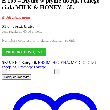
E 105 – Mydło w płynie do rąk i całego
ciała MILK & HONEY – 5L
41.98
zł
/szt. netto
51.64
zł
/szt. brutto
cena regularna
46.64
zł
netto
Najniższa cena brutto w ciągu ostatnich 30 dni:
PRODUKT DOSTĘPNY
SKU:
E105
Kategorii:
ENZIM
,
HIGIENA
,
MYDŁO
,
Oferta
specjalna
,
Promocje i okazje
-
+
Dodaj do koszyka