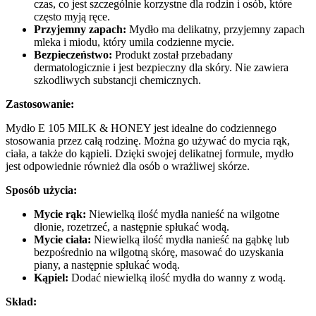
czas, co jest szczególnie korzystne dla rodzin i osób, które
często myją ręce.
Przyjemny zapach:
Mydło ma delikatny, przyjemny zapach
mleka i miodu, który umila codzienne mycie.
Bezpieczeństwo:
Produkt został przebadany
dermatologicznie i jest bezpieczny dla skóry. Nie zawiera
szkodliwych substancji chemicznych.
Zastosowanie:
Mydło E 105 MILK & HONEY jest idealne do codziennego
stosowania przez całą rodzinę. Można go używać do mycia rąk,
ciała, a także do kąpieli. Dzięki swojej delikatnej formule, mydło
jest odpowiednie również dla osób o wrażliwej skórze.
Sposób użycia:
Mycie rąk:
Niewielką ilość mydła nanieść na wilgotne
dłonie, rozetrzeć, a następnie spłukać wodą.
Mycie ciała:
Niewielką ilość mydła nanieść na gąbkę lub
bezpośrednio na wilgotną skórę, masować do uzyskania
piany, a następnie spłukać wodą.
Kąpiel:
Dodać niewielką ilość mydła do wanny z wodą.
Skład: