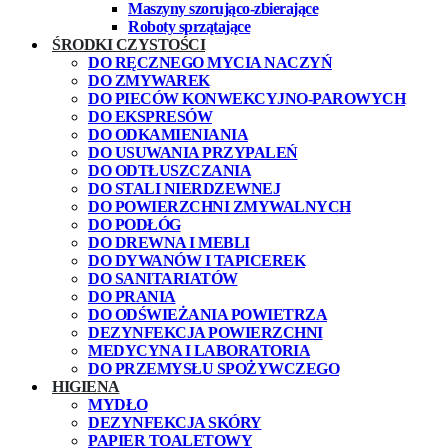
Maszyny szorująco-zbierające
Roboty sprzątające
ŚRODKI CZYSTOŚCI
DO RĘCZNEGO MYCIA NACZYŃ
DO ZMYWAREK
DO PIECÓW KONWEKCYJNO-PAROWYCH
DO EKSPRESÓW
DO ODKAMIENIANIA
DO USUWANIA PRZYPALEŃ
DO ODTŁUSZCZANIA
DO STALI NIERDZEWNEJ
DO POWIERZCHNI ZMYWALNYCH
DO PODŁÓG
DO DREWNA I MEBLI
DO DYWANÓW I TAPICEREK
DO SANITARIATÓW
DO PRANIA
DO ODŚWIEŻANIA POWIETRZA
DEZYNFEKCJA POWIERZCHNI
MEDYCYNA I LABORATORIA
DO PRZEMYSŁU SPOŻYWCZEGO
HIGIENA
MYDŁO
DEZYNFEKCJA SKÓRY
PAPIER TOALETOWY