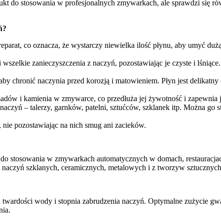
odukt do stosowania w profesjonalnych zmywarkach, ale sprawdzi się
ń?
arat, co oznacza, że wystarczy niewielka ilość płynu, aby umyć dużą
 wszelkie zanieczyszczenia z naczyń, pozostawiając je czyste i lśniące
by chronić naczynia przed korozją i matowieniem. Płyn jest delikatny d
dów i kamienia w zmywarce, co przedłuża jej żywotność i zapewnia je
naczyń – talerzy, garnków, patelni, sztućców, szklanek itp. Można go
, nie pozostawiając na nich smug ani zacieków.
 do stosowania w zmywarkach automatycznych w domach, restauracjach
 naczyń szklanych, ceramicznych, metalowych i z tworzyw sztucznych
d twardości wody i stopnia zabrudzenia naczyń. Optymalne zużycie gw
nia.