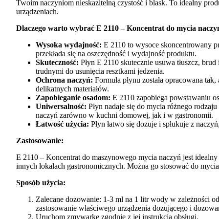
Twoim naczyniom nieskazitelną czystość i blask. To idealny pr
urządzeniach.
Dlaczego warto wybrać E 2110 – Koncentrat do mycia naczy
Wysoka wydajność:
E 2110 to wysoce skoncentrowany prep
przekłada się na oszczędność i wydajność produktu.
Skuteczność:
Płyn E 2110 skutecznie usuwa tłuszcz, brud i
trudnymi do usunięcia resztkami jedzenia.
Ochrona naczyń:
Formuła płynu została opracowana tak, a
delikatnych materiałów.
Zapobieganie osadom:
E 2110 zapobiega powstawaniu osa
Uniwersalność:
Płyn nadaje się do mycia różnego rodzaju 
naczyń zarówno w kuchni domowej, jak i w gastronomii.
Łatwość użycia:
Płyn łatwo się dozuje i spłukuje z naczyń
Zastosowanie:
E 2110 – Koncentrat do maszynowego mycia naczyń jest idealny
innych lokalach gastronomicznych. Można go stosować do mycia
Sposób użycia:
Zalecane dozowanie: 1-3 ml na 1 litr wody w zależności o
zastosowanie właściwego urządzenia dozującego i dozowa
Uruchom zmywarkę zgodnie z jej instrukcją obsługi.