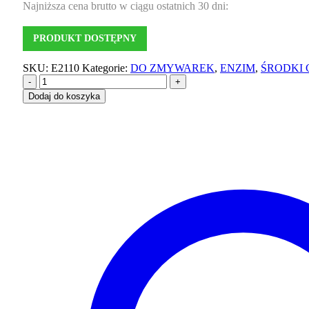
Najniższa cena brutto w ciągu ostatnich 30 dni:
PRODUKT DOSTĘPNY
SKU:
E2110
Kategorie:
DO ZMYWAREK
,
ENZIM
,
ŚRODKI 
-
+
Dodaj do koszyka