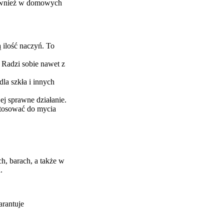
 również w domowych
 ilość naczyń. To
. Radzi sobie nawet z
la szkła i innych
j sprawne działanie.
 stosować do mycia
, barach, a także w
.
arantuje