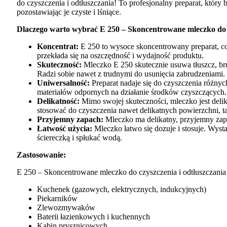
do czyszczenia i odtłuszczania! To profesjonalny preparat, który
pozostawiając je czyste i lśniące.
Dlaczego warto wybrać E 250 – Skoncentrowane mleczko do c
Koncentrat:
E 250 to wysoce skoncentrowany preparat, co
przekłada się na oszczędność i wydajność produktu.
Skuteczność:
Mleczko E 250 skutecznie usuwa tłuszcz, bru
Radzi sobie nawet z trudnymi do usunięcia zabrudzeniami.
Uniwersalność:
Preparat nadaje się do czyszczenia różnych
materiałów odpornych na działanie środków czyszczących.
Delikatność:
Mimo swojej skuteczności, mleczko jest del
stosować do czyszczenia nawet delikatnych powierzchni, ta
Przyjemny zapach:
Mleczko ma delikatny, przyjemny zapa
Łatwość użycia:
Mleczko łatwo się dozuje i stosuje. Wyst
ściereczką i spłukać wodą.
Zastosowanie:
E 250 – Skoncentrowane mleczko do czyszczenia i odtłuszczania j
Kuchenek (gazowych, elektrycznych, indukcyjnych)
Piekarników
Zlewozmywaków
Baterii łazienkowych i kuchennych
Kabin prysznicowych