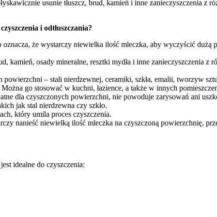
 błyskawicznie usunie tłuszcz, brud, kamień i inne zanieczyszczenia z r
zyszczenia i odtłuszczania?
 oznacza, że wystarczy niewielka ilość mleczka, aby wyczyścić dużą 
d, kamień, osady mineralne, resztki mydła i inne zanieczyszczenia z 
 powierzchni – stali nierdzewnej, ceramiki, szkła, emalii, tworzyw szt
 Można go stosować w kuchni, łazience, a także w innych pomieszczen
ikatne dla czyszczonych powierzchni, nie powoduje zarysowań ani usz
kich jak stal nierdzewna czy szkło.
ch, który umila proces czyszczenia.
arczy nanieść niewielką ilość mleczka na czyszczoną powierzchnię, prz
est idealne do czyszczenia: