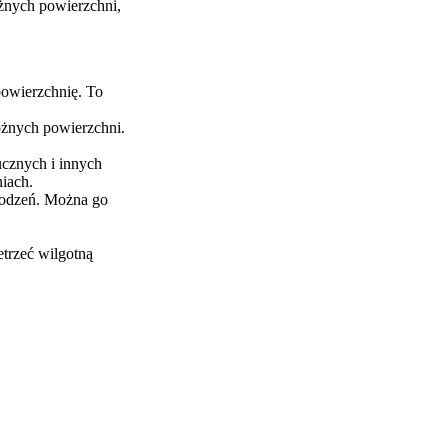
óżnych powierzchni,
powierzchnię. To
różnych powierzchni.
ucznych i innych
iach.
kodzeń. Można go
etrzeć wilgotną