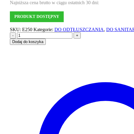
Najniższa cena brutto w ciągu ostatnich 30 dni:
PRODUKT DOSTĘPNY
SKU:
E250
Kategorie:
DO ODTŁUSZCZANIA
,
DO SANITA
-
+
Dodaj do koszyka