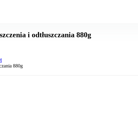
zczenia i odtłuszczania 880g
M
czania 880g