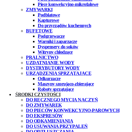
Piece konwekcyjno-mikrofalowe
ZMYWARKI
Podblatowe
Kapturowe
Do przyrządów kuchennych
BUFETOWE
Podgrzewacze
Warniki i zaparzacze
Dyspensery do soków
Witryny chłodzące
PRALNICTWO
UZDATNIANIE WODY
DYSTRYBUTORY WODY
URZĄDZENIA SPRZĄTAJĄCE
Odkurzacze
Maszyny szorująco-zbierające
Roboty sprzątające
ŚRODKI CZYSTOŚCI
DO RĘCZNEGO MYCIA NACZYŃ
DO ZMYWAREK
DO PIECÓW KONWEKCYJNO-PAROWYCH
DO EKSPRESÓW
DO ODKAMIENIANIA
DO USUWANIA PRZYPALEŃ
DO ODTŁUSZCZANIA