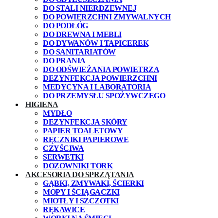
DO STALI NIERDZEWNEJ
DO POWIERZCHNI ZMYWALNYCH
DO PODŁÓG
DO DREWNA I MEBLI
DO DYWANÓW I TAPICEREK
DO SANITARIATÓW
DO PRANIA
DO ODŚWIEŻANIA POWIETRZA
DEZYNFEKCJA POWIERZCHNI
MEDYCYNA I LABORATORIA
DO PRZEMYSŁU SPOŻYWCZEGO
HIGIENA
MYDŁO
DEZYNFEKCJA SKÓRY
PAPIER TOALETOWY
RĘCZNIKI PAPIEROWE
CZYŚCIWA
SERWETKI
DOZOWNIKI TORK
AKCESORIA DO SPRZĄTANIA
GĄBKI, ZMYWAKI, ŚCIERKI
MOPY I ŚCIĄGACZKI
MIOTŁY I SZCZOTKI
RĘKAWICE