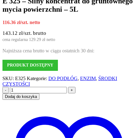
E 325 – Silny koncentrat do gruntownego
mycia powierzchni – 5L
116.36
zł
/szt. netto
143.12
zł
/szt. brutto
cena regularna
129.29
zł
netto
Najniższa cena brutto w ciągu ostatnich 30 dni:
PRODUKT DOSTĘPNY
SKU:
E325
Kategorie:
DO PODŁÓG
,
ENZIM
,
ŚRODKI
CZYSTOŚCI
-
+
Dodaj do koszyka