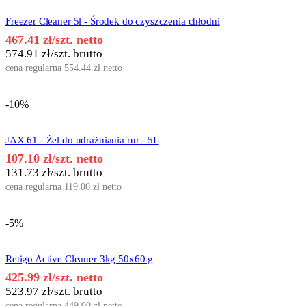
Freezer Cleaner 5l - Środek do czyszczenia chłodni
467.41
zł
/szt. netto
574.91
zł
/szt. brutto
cena regularna
554.44
zł
netto
-10%
JAX 61 - Żel do udrażniania rur - 5L
107.10
zł
/szt. netto
131.73
zł
/szt. brutto
cena regularna
119.00
zł
netto
-5%
Retigo Active Cleaner 3kg 50x60 g
425.99
zł
/szt. netto
523.97
zł
/szt. brutto
cena regularna
449.00
zł
netto