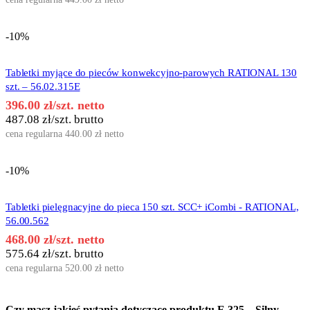
-10%
Tabletki myjące do pieców konwekcyjno-parowych RATIONAL 130
szt. – 56.02.315E
396.00
zł
/szt. netto
487.08
zł
/szt. brutto
cena regularna
440.00
zł
netto
-10%
Tabletki pielęgnacyjne do pieca 150 szt. SCC+ iCombi - RATIONAL,
56.00.562
468.00
zł
/szt. netto
575.64
zł
/szt. brutto
cena regularna
520.00
zł
netto
Czy masz jakieś pytania dotyczące produktu
E 325 – Silny