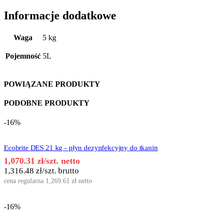
Informacje dodatkowe
Waga
5 kg
Pojemność
5L
POWIĄZANE PRODUKTY
PODOBNE PRODUKTY
-16%
Ecobrite DES 21 kg - płyn dezynfekcyjny do tkanin
1,070.31
zł
/szt. netto
1,316.48
zł
/szt. brutto
cena regularna
1,269.61
zł
netto
-16%