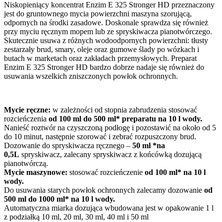
Niskopieniący koncentrat Enzim E 325 Stronger HD przeznaczony
jest do gruntownego mycia powierzchni maszyna szorującą,
odpornych na środki zasadowe. Doskonale sprawdza się również
przy myciu ręcznym mopem lub ze spryskiwacza pianotwórczego.
Skutecznie usuwa z różnych wodoodpornych powierzchni: tłusty
zestarzały brud, smary, oleje oraz gumowe ślady po wózkach i
butach w marketach oraz zakładach przemysłowych. Preparat
Enzim E 325 Stronger HD bardzo dobrze nadaje się również do
usuwania wszelkich zniszczonych powłok ochronnych.
Mycie ręczne:
w zależności od stopnia zabrudzenia stosować
rozcieńczenia
od 100 ml do 500 ml* preparatu na 10 l wody.
Nanieść roztwór na czyszczoną podłogę i pozostawić na około od 5
do 10 minut, następnie szorować i zebrać rozpuszczony brud.
Dozowanie do spryskiwacza ręcznego –
50 ml *na
0,5L
spryskiwacz, zalecany spryskiwacz z końcówką dozującą
pianotwórczą.
Mycie maszynowe:
stosować rozcieńczenie
od 100 ml* na 10 l
wody.
Do usuwania starych powłok ochronnych zalecamy dozowanie
od
500 ml do 1000 ml* na 10 l wody.
Automatyczna miarka dozująca wbudowana jest w opakowanie 1 l
z podziałką 10 ml, 20 ml, 30 ml, 40 ml i 50 ml