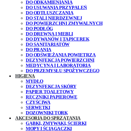
DO ODKAMIENIANIA
DO USUWANIA PRZYPALEŃ
DO ODTŁUSZCZANIA
DO STALI NIERDZEWNEJ
DO POWIERZCHNI ZMYWALNYCH
DO PODŁÓG
DO DREWNA I MEBLI
DO DYWANÓW I TAPICEREK
DO SANITARIATÓW
DO PRANIA
DO ODŚWIEŻANIA POWIETRZA
DEZYNFEKCJA POWIERZCHNI
MEDYCYNA I LABORATORIA
DO PRZEMYSŁU SPOŻYWCZEGO
HIGIENA
MYDŁO
DEZYNFEKCJA SKÓRY
PAPIER TOALETOWY
RĘCZNIKI PAPIEROWE
CZYŚCIWA
SERWETKI
DOZOWNIKI TORK
AKCESORIA DO SPRZĄTANIA
GĄBKI, ZMYWAKI, ŚCIERKI
MOPY I ŚCIĄGACZKI