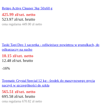
Retigo Active Cleaner 3kg 50x60 g
425.99
zł
/szt. netto
523.97
zł
/szt. brutto
cena regularna
449.00
zł
netto
Taski Tapi Deo 1 saczetka - odświeżacz powietrza w granulkach, do
odkurzaczy na sucho
10.15
zł
/szt. netto
12.48
zł
/szt. brutto
-16%
Topmatic Crystal Special 12 kg - środek do maszynowego mycia
naczyń w szczególności do szkła
565.51
zł
/szt. netto
695.58
zł
/szt. brutto
cena regularna
670.82
zł
netto