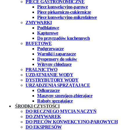
PIECE GASTRONOMICZNE
Piece konwekcyjno-parowe
Piece piekarniczo-cukiernicze
Piece konwekcyjno-mikrofalowe
ZMYWARKI
Podblatowe
Kapturowe
Do przyrządów kuchennych
BUFETOWE
Podgrzewacze
Warniki i zaparzacze
Dyspensery do soków
Witryny chłodzące
PRALNICTWO
UZDATNIANIE WODY
DYSTRYBUTORY WODY
URZĄDZENIA SPRZĄTAJĄCE
Odkurzacze
Maszyny szorująco-zbierające
Roboty sprzątające
ŚRODKI CZYSTOŚCI
DO RĘCZNEGO MYCIA NACZYŃ
DO ZMYWAREK
DO PIECÓW KONWEKCYJNO-PAROWYCH
DO EKSPRESÓW