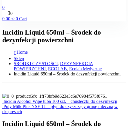
0
0
0.00
zł
0
Cart
Incidin Liquid 650ml – Środek do
dezynfekcji powierzchni
Home
Sklep
ŚRODKI CZYSTOŚCI
,
DEZYNFEKCJA
POWIERZCHNI
,
ECOLAB
,
Ecolab Medyczne
Incidin Liquid 650ml – Środek do dezynfekcji powierzchni
Incidin Alcohol Wipe tuba 100 szt. – chusteczki do dezynfekcji
Puly Milk Plus NSF 1L – płyn do czyszczący grupę mleczną w
ekspresach
Incidin Liquid 650ml – Środek do