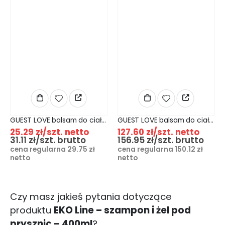
GUEST LOVE balsam do ciała z witaminą E i masłem shea - 480ml
GUEST LOVE balsam do ciała z witaminą E i masłem shea - 5L
25.29
zł
/szt. netto
127.60
zł
/szt. netto
31.11
zł
/szt. brutto
156.95
zł
/szt. brutto
cena regularna
29.75
zł
cena regularna
150.12
zł
netto
netto
Czy masz jakieś pytania dotyczące
produktu
EKO Line – szampon i żel pod
prysznic – 400ml
?