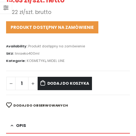
15.63
zł
/szt. netto
19.22
zł
/szt. brutto
PRODUKT DOSTĘPNY NA ZAMÓWIENIE
Availability:
Produkt dostępny na zamówienie
SKU:
liniaeko400ml
Kategorie:
KOSMETYKI
,
MIDEL LINE
DODAJ DO KOSZYKA
DODAJ DO OBSERWOWANYCH
OPIS