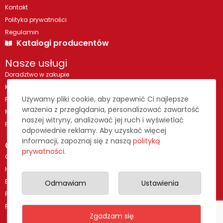
Kontakt
Polityka prywatności
Regulamin
Katalogi producentów
Nasze usługi
Doradztwo w zakupie
Kompleksowe realizacje
Używamy pliki cookie, aby zapewnić Ci najlepsze
Projekty technologiczne
wrażenia z przeglądania, personalizować zawartość
Meble nierdzewne na wymiar
naszej witryny, analizować jej ruch i wyświetlać
Pokazy i szkolenia
odpowiednie reklamy. Aby uzyskać więcej
informacji, zapoznaj się z naszą
polityką
Oferta dla branż
prywatności
.
Ochrona zdrowia - kliniki i szpitale
HORECA - hotele, restauracje i catering
Edukacja i administracja
Odmawiam
Ustawienia
Przemysł i produkcja
Pralnictwo
Zgadzam się