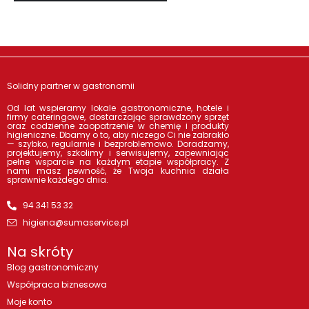
Solidny partner w gastronomii
Od lat wspieramy lokale gastronomiczne, hotele i
firmy cateringowe, dostarczając sprawdzony sprzęt
oraz codzienne zaopatrzenie w chemię i produkty
higieniczne. Dbamy o to, aby niczego Ci nie zabrakło
— szybko, regularnie i bezproblemowo. Doradzamy,
projektujemy, szkolimy i serwisujemy, zapewniając
pełne wsparcie na każdym etapie współpracy. Z
nami masz pewność, że Twoja kuchnia działa
sprawnie każdego dnia.
94 341 53 32
higiena@sumaservice.pl
Na skróty
Blog gastronomiczny
Współpraca biznesowa
Moje konto