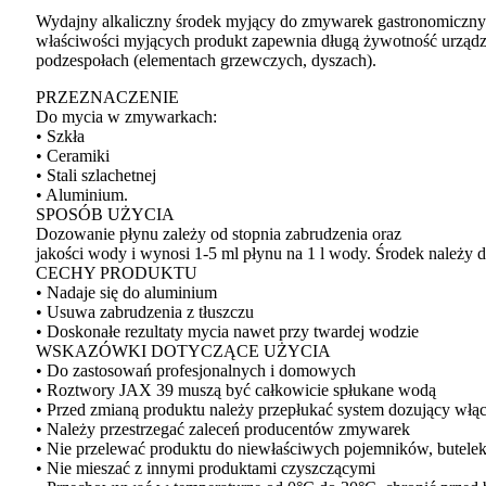
Wydajny alkaliczny środek myjący do zmywarek gastronomicznych.
właściwości myjących produkt zapewnia długą żywotność urządze
podzespołach (elementach grzewczych, dyszach).
PRZEZNACZENIE
Do mycia w zmywarkach:
• Szkła
• Ceramiki
• Stali szlachetnej
• Aluminium.
SPOSÓB UŻYCIA
Dozowanie płynu zależy od stopnia zabrudzenia oraz
jakości wody i wynosi 1-5 ml płynu na 1 l wody. Środek należ
CECHY PRODUKTU
• Nadaje się do aluminium
• Usuwa zabrudzenia z tłuszczu
• Doskonałe rezultaty mycia nawet przy twardej wodzie
WSKAZÓWKI DOTYCZĄCE UŻYCIA
• Do zastosowań profesjonalnych i domowych
• Roztwory JAX 39 muszą być całkowicie spłukane wodą
• Przed zmianą produktu należy przepłukać system dozujący włą
• Należy przestrzegać zaleceń producentów zmywarek
• Nie przelewać produktu do niewłaściwych pojemników, butelek 
• Nie mieszać z innymi produktami czyszczącymi