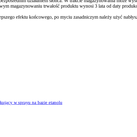
bezpośrednim działaniem słońca. W trakcie magazynowania może wyst
wym magazynowaniu trwałość produktu wynosi 3 lata od daty produkcj
jlepszego efektu końcowego, po myciu zasadniczym należy użyć nabły
kujący w sprayu na bazie etanolu