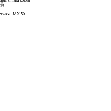
ąpić zmiana koloru
i).
szczacza JAX 50.