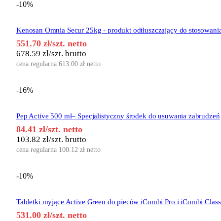
-10%
Kenosan Omnia Secur 25kg - produkt odtłuszczający do stosowani
551.70
zł
/szt. netto
678.59
zł
/szt. brutto
cena regularna
613.00
zł
netto
-16%
Pep Active 500 ml– Specjalistyczny środek do usuwania zabrudzeń
84.41
zł
/szt. netto
103.82
zł
/szt. brutto
cena regularna
100.12
zł
netto
-10%
Tabletki myjące Active Green do pieców iCombi Pro i iCombi Clas
531.00
zł
/szt. netto