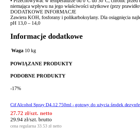
• Przechowywać w temperaturze od 0°C do 30°C, chronić przed 
niemająca wpływu na jego właściwości użytkowe (przy prawidło
DODATKOWE INFORMACJE
Zawiera KOH, fosforany i polikarboksylany. Dla osiągnięcia na
pH 13,0 – 14,0
Informacje dodatkowe
Waga
10 kg
POWIĄZANE PRODUKTY
PODOBNE PRODUKTY
-17%
Cif Alcohol Spray D4.12 750ml - gotowy do użycia środek dezynfe
27.72
zł
/szt. netto
29.94
zł
/szt. brutto
cena regularna
33.53
zł
netto