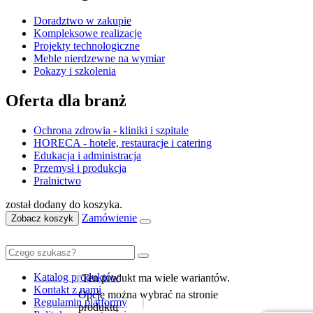
Doradztwo w zakupie
Kompleksowe realizacje
Projekty technologiczne
Meble nierdzewne na wymiar
Pokazy i szkolenia
Oferta dla branż
Ochrona zdrowia - kliniki i szpitale
HORECA - hotele, restauracje i catering
Edukacja i administracja
Przemysł i produkcja
Pralnictwo
został dodany do koszyka.
Zamówienie
Zobacz koszyk
Katalog produktów
Ten produkt ma wiele wariantów.
Kontakt z nami
Opcje można wybrać na stronie
Regulamin platformy
produktu