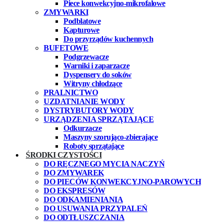
Piece konwekcyjno-mikrofalowe
ZMYWARKI
Podblatowe
Kapturowe
Do przyrządów kuchennych
BUFETOWE
Podgrzewacze
Warniki i zaparzacze
Dyspensery do soków
Witryny chłodzące
PRALNICTWO
UZDATNIANIE WODY
DYSTRYBUTORY WODY
URZĄDZENIA SPRZĄTAJĄCE
Odkurzacze
Maszyny szorująco-zbierające
Roboty sprzątające
ŚRODKI CZYSTOŚCI
DO RĘCZNEGO MYCIA NACZYŃ
DO ZMYWAREK
DO PIECÓW KONWEKCYJNO-PAROWYCH
DO EKSPRESÓW
DO ODKAMIENIANIA
DO USUWANIA PRZYPALEŃ
DO ODTŁUSZCZANIA