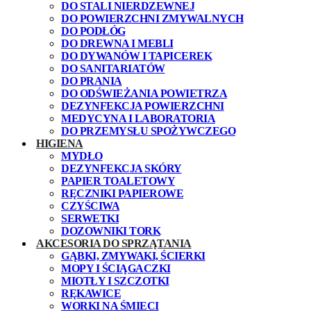
DO STALI NIERDZEWNEJ
DO POWIERZCHNI ZMYWALNYCH
DO PODŁÓG
DO DREWNA I MEBLI
DO DYWANÓW I TAPICEREK
DO SANITARIATÓW
DO PRANIA
DO ODŚWIEŻANIA POWIETRZA
DEZYNFEKCJA POWIERZCHNI
MEDYCYNA I LABORATORIA
DO PRZEMYSŁU SPOŻYWCZEGO
HIGIENA
MYDŁO
DEZYNFEKCJA SKÓRY
PAPIER TOALETOWY
RĘCZNIKI PAPIEROWE
CZYŚCIWA
SERWETKI
DOZOWNIKI TORK
AKCESORIA DO SPRZĄTANIA
GĄBKI, ZMYWAKI, ŚCIERKI
MOPY I ŚCIĄGACZKI
MIOTŁY I SZCZOTKI
RĘKAWICE
WORKI NA ŚMIECI