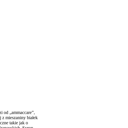
zi od „ammaccare”,
j z mieszaniny białek
zne takie jak o
 francuskich. Syrop