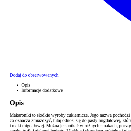
Dodaj do obserwowanych
Opis
Informacje dodatkowe
Opis
Makaroniki to słodkie wyroby cukiernicze. Jego nazwa pochodz
co oznacza zmiażdzyć, tutaj odnosi się do pasty migdałowej, któ
i mąki migdałowej. Można je spotkać w różnych smakach, począw
smaku trufli i zielonej herbaty. Miękkie i chrupiące, subtelne i