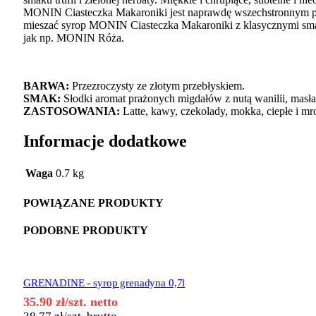
MONIN Ciasteczka Makaroniki jest naprawdę wszechstronnym pro
mieszać syrop MONIN Ciasteczka Makaroniki z klasycznymi smak
jak np. MONIN Róża.
BARWA:
Przezroczysty ze złotym przebłyskiem.
SMAK:
Słodki aromat prażonych migdałów z nutą wanilii, masł
ZASTOSOWANIA:
Latte, kawy, czekolady, mokka, ciepłe i mro
Informacje dodatkowe
Waga
0.7 kg
POWIĄZANE PRODUKTY
PODOBNE PRODUKTY
GRENADINE - syrop grenadyna 0,7l
35.90
zł
/szt. netto