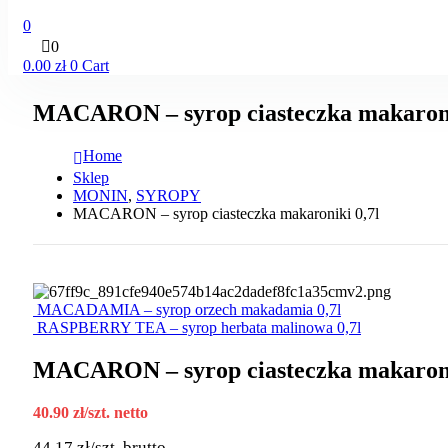
0
0
0.00
zł
0
Cart
MACARON – syrop ciasteczka makaroni
Home
Sklep
MONIN
,
SYROPY
MACARON – syrop ciasteczka makaroniki 0,7l
MACADAMIA – syrop orzech makadamia 0,7l
RASPBERRY TEA – syrop herbata malinowa 0,7l
MACARON – syrop ciasteczka makaroni
40.90
zł
/szt. netto
44.17
zł
/szt. brutto