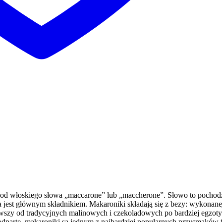
i od włoskiego słowa „maccarone” lub „maccherone”. Słowo to pochod
ra jest głównym składnikiem. Makaroniki składają się z bezy: wykonane
szy od tradycyjnych malinowych i czekoladowych po bardziej egzotyc
 nieodparte, makaroniki są jednym z najbardziej popularnych przysmaków