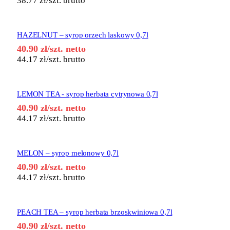
38.77
zł
/szt. brutto
HAZELNUT – syrop orzech laskowy 0,7l
40.90
zł
/szt. netto
44.17
zł
/szt. brutto
LEMON TEA - syrop herbata cytrynowa 0,7l
40.90
zł
/szt. netto
44.17
zł
/szt. brutto
MELON – syrop melonowy 0,7l
40.90
zł
/szt. netto
44.17
zł
/szt. brutto
PEACH TEA – syrop herbata brzoskwiniowa 0,7l
40.90
zł
/szt. netto