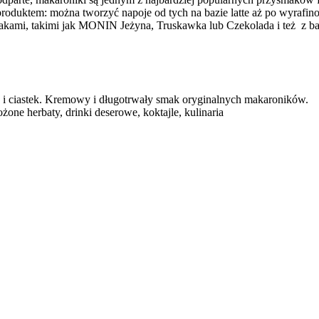
duktem: można tworzyć napoje od tych na bazie latte aż po wyrafin
ami, takimi jak MONIN Jeżyna, Truskawka lub Czekolada i też z bar
a i ciastek. Kremowy i długotrwały smak oryginalnych makaroników.
żone herbaty, drinki deserowe, koktajle, kulinaria