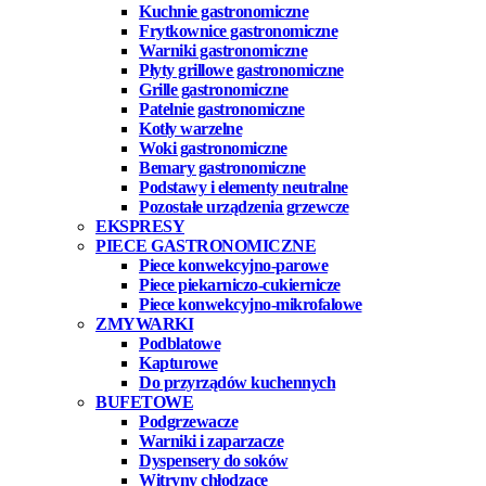
Kuchnie gastronomiczne
Frytkownice gastronomiczne
Warniki gastronomiczne
Płyty grillowe gastronomiczne
Grille gastronomiczne
Patelnie gastronomiczne
Kotły warzelne
Woki gastronomiczne
Bemary gastronomiczne
Podstawy i elementy neutralne
Pozostałe urządzenia grzewcze
EKSPRESY
PIECE GASTRONOMICZNE
Piece konwekcyjno-parowe
Piece piekarniczo-cukiernicze
Piece konwekcyjno-mikrofalowe
ZMYWARKI
Podblatowe
Kapturowe
Do przyrządów kuchennych
BUFETOWE
Podgrzewacze
Warniki i zaparzacze
Dyspensery do soków
Witryny chłodzące