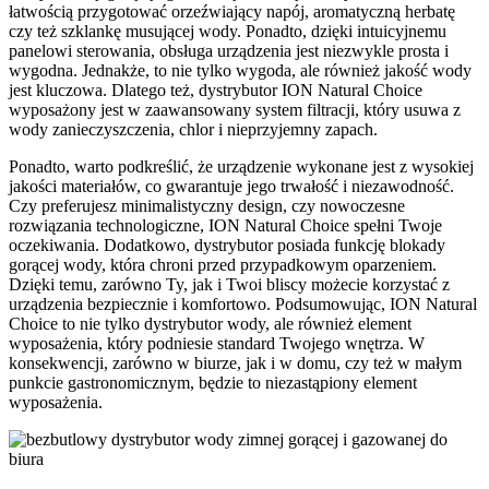
łatwością przygotować orzeźwiający napój, aromatyczną herbatę
czy też szklankę musującej wody. Ponadto, dzięki intuicyjnemu
panelowi sterowania, obsługa urządzenia jest niezwykle prosta i
wygodna. Jednakże, to nie tylko wygoda, ale również jakość wody
jest kluczowa. Dlatego też, dystrybutor ION Natural Choice
wyposażony jest w zaawansowany system filtracji, który usuwa z
wody zanieczyszczenia, chlor i nieprzyjemny zapach.
Ponadto, warto podkreślić, że urządzenie wykonane jest z wysokiej
jakości materiałów, co gwarantuje jego trwałość i niezawodność.
Czy preferujesz minimalistyczny design, czy nowoczesne
rozwiązania technologiczne, ION Natural Choice spełni Twoje
oczekiwania. Dodatkowo, dystrybutor posiada funkcję blokady
gorącej wody, która chroni przed przypadkowym oparzeniem.
Dzięki temu, zarówno Ty, jak i Twoi bliscy możecie korzystać z
urządzenia bezpiecznie i komfortowo. Podsumowując, ION Natural
Choice to nie tylko dystrybutor wody, ale również element
wyposażenia, który podniesie standard Twojego wnętrza. W
konsekwencji, zarówno w biurze, jak i w domu, czy też w małym
punkcie gastronomicznym, będzie to niezastąpiony element
wyposażenia.