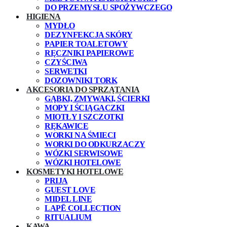
DO PRZEMYSŁU SPOŻYWCZEGO
HIGIENA
MYDŁO
DEZYNFEKCJA SKÓRY
PAPIER TOALETOWY
RĘCZNIKI PAPIEROWE
CZYŚCIWA
SERWETKI
DOZOWNIKI TORK
AKCESORIA DO SPRZĄTANIA
GĄBKI, ZMYWAKI, ŚCIERKI
MOPY I ŚCIĄGACZKI
MIOTŁY I SZCZOTKI
RĘKAWICE
WORKI NA ŚMIECI
WORKI DO ODKURZACZY
WÓZKI SERWISOWE
WÓZKI HOTELOWE
KOSMETYKI HOTELOWE
PRIJA
GUEST LOVE
MIDEL LINE
LAPĒ COLLECTION
RITUALIUM
KAWA