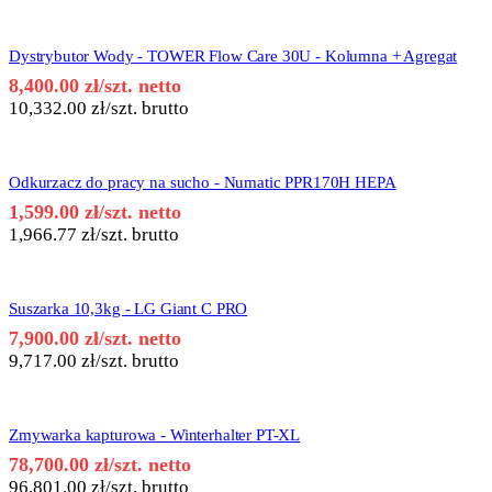
Dystrybutor Wody - TOWER Flow Care 30U - Kolumna + Agregat
8,400.00
zł
/szt. netto
10,332.00
zł
/szt. brutto
Odkurzacz do pracy na sucho - Numatic PPR170H HEPA
1,599.00
zł
/szt. netto
1,966.77
zł
/szt. brutto
Suszarka 10,3kg - LG Giant C PRO
7,900.00
zł
/szt. netto
9,717.00
zł
/szt. brutto
Zmywarka kapturowa - Winterhalter PT-XL
78,700.00
zł
/szt. netto
96,801.00
zł
/szt. brutto