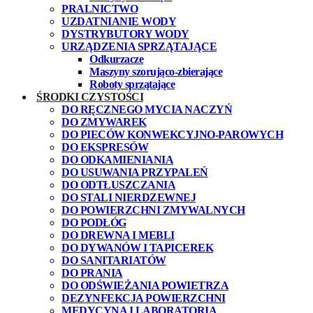
PRALNICTWO
UZDATNIANIE WODY
DYSTRYBUTORY WODY
URZĄDZENIA SPRZĄTAJĄCE
Odkurzacze
Maszyny szorująco-zbierające
Roboty sprzątające
ŚRODKI CZYSTOŚCI
DO RĘCZNEGO MYCIA NACZYŃ
DO ZMYWAREK
DO PIECÓW KONWEKCYJNO-PAROWYCH
DO EKSPRESÓW
DO ODKAMIENIANIA
DO USUWANIA PRZYPALEŃ
DO ODTŁUSZCZANIA
DO STALI NIERDZEWNEJ
DO POWIERZCHNI ZMYWALNYCH
DO PODŁÓG
DO DREWNA I MEBLI
DO DYWANÓW I TAPICEREK
DO SANITARIATÓW
DO PRANIA
DO ODŚWIEŻANIA POWIETRZA
DEZYNFEKCJA POWIERZCHNI
MEDYCYNA I LABORATORIA