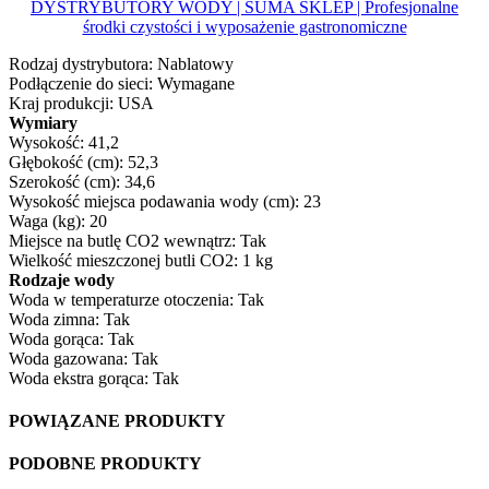
DYSTRYBUTORY WODY | SUMA SKLEP | Profesjonalne
środki czystości i wyposażenie gastronomiczne
Rodzaj dystrybutora:
Nablatowy
Podłączenie do sieci:
Wymagane
Kraj produkcji:
USA
Wymiary
Wysokość:
41,2
Głębokość (cm):
52,3
Szerokość (cm):
34,6
Wysokość miejsca podawania wody (cm):
23
Waga (kg):
20
Miejsce na butlę CO2 wewnątrz:
Tak
Wielkość mieszczonej butli CO2:
1 kg
Rodzaje wody
Woda w temperaturze otoczenia:
Tak
Woda zimna:
Tak
Woda gorąca:
Tak
Woda gazowana:
Tak
Woda ekstra gorąca:
Tak
POWIĄZANE PRODUKTY
PODOBNE PRODUKTY