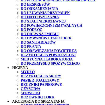
DO PIECÓW KONWEKCYJNO-PAROWYCH
DO EKSPRESÓW
DO ODKAMIENIANIA
DO USUWANIA PRZYPALEŃ
DO ODTŁUSZCZANIA
DO STALI NIERDZEWNEJ
DO POWIERZCHNI ZMYWALNYCH
DO PODŁÓG
DO DREWNA I MEBLI
DO DYWANÓW I TAPICEREK
DO SANITARIATÓW
DO PRANIA
DO ODŚWIEŻANIA POWIETRZA
DEZYNFEKCJA POWIERZCHNI
MEDYCYNA I LABORATORIA
DO PRZEMYSŁU SPOŻYWCZEGO
HIGIENA
MYDŁO
DEZYNFEKCJA SKÓRY
PAPIER TOALETOWY
RĘCZNIKI PAPIEROWE
CZYŚCIWA
SERWETKI
DOZOWNIKI TORK
AKCESORIA DO SPRZĄTANIA