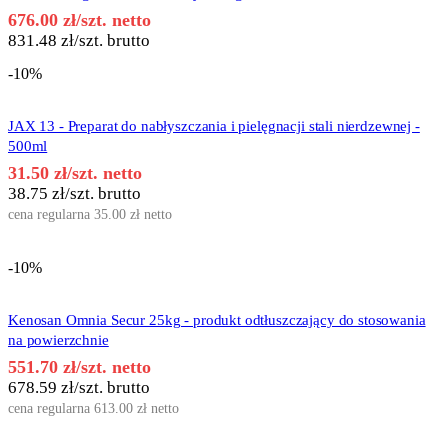
676.00
zł
/szt. netto
831.48
zł
/szt. brutto
-10%
JAX 13 - Preparat do nabłyszczania i pielęgnacji stali nierdzewnej -
500ml
31.50
zł
/szt. netto
38.75
zł
/szt. brutto
cena regularna
35.00
zł
netto
-10%
Kenosan Omnia Secur 25kg - produkt odtłuszczający do stosowania
na powierzchnie
551.70
zł
/szt. netto
678.59
zł
/szt. brutto
cena regularna
613.00
zł
netto