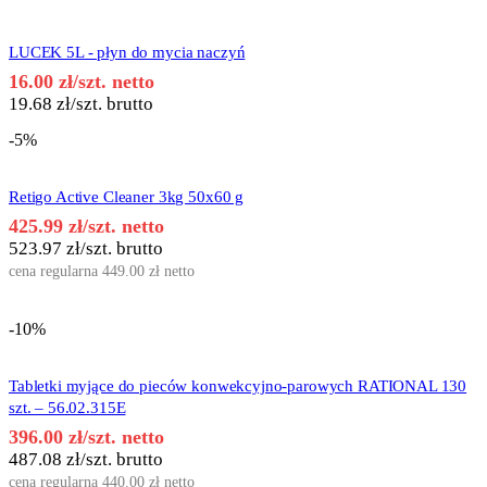
LUCEK 5L - płyn do mycia naczyń
16.00
zł
/szt. netto
19.68
zł
/szt. brutto
-5%
Retigo Active Cleaner 3kg 50x60 g
425.99
zł
/szt. netto
523.97
zł
/szt. brutto
cena regularna
449.00
zł
netto
-10%
Tabletki myjące do pieców konwekcyjno-parowych RATIONAL 130
szt. – 56.02.315E
396.00
zł
/szt. netto
487.08
zł
/szt. brutto
cena regularna
440.00
zł
netto