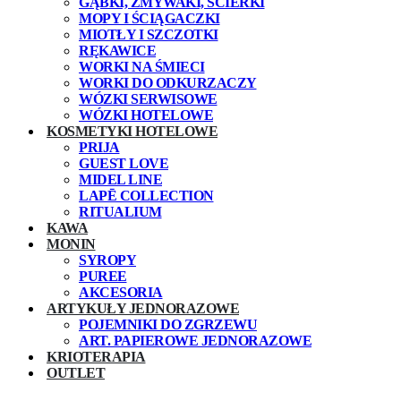
GĄBKI, ZMYWAKI, ŚCIERKI
MOPY I ŚCIĄGACZKI
MIOTŁY I SZCZOTKI
RĘKAWICE
WORKI NA ŚMIECI
WORKI DO ODKURZACZY
WÓZKI SERWISOWE
WÓZKI HOTELOWE
KOSMETYKI HOTELOWE
PRIJA
GUEST LOVE
MIDEL LINE
LAPĒ COLLECTION
RITUALIUM
KAWA
MONIN
SYROPY
PUREE
AKCESORIA
ARTYKUŁY JEDNORAZOWE
POJEMNIKI DO ZGRZEWU
ART. PAPIEROWE JEDNORAZOWE
KRIOTERAPIA
OUTLET