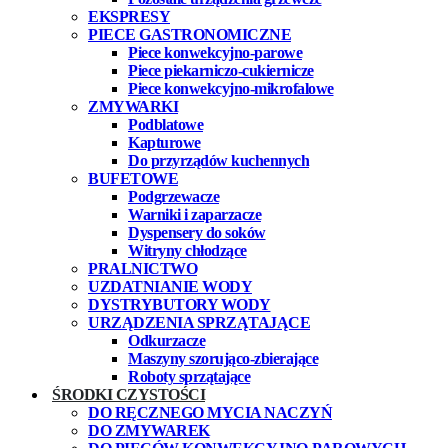
EKSPRESY
PIECE GASTRONOMICZNE
Piece konwekcyjno-parowe
Piece piekarniczo-cukiernicze
Piece konwekcyjno-mikrofalowe
ZMYWARKI
Podblatowe
Kapturowe
Do przyrządów kuchennych
BUFETOWE
Podgrzewacze
Warniki i zaparzacze
Dyspensery do soków
Witryny chłodzące
PRALNICTWO
UZDATNIANIE WODY
DYSTRYBUTORY WODY
URZĄDZENIA SPRZĄTAJĄCE
Odkurzacze
Maszyny szorująco-zbierające
Roboty sprzątające
ŚRODKI CZYSTOŚCI
DO RĘCZNEGO MYCIA NACZYŃ
DO ZMYWAREK