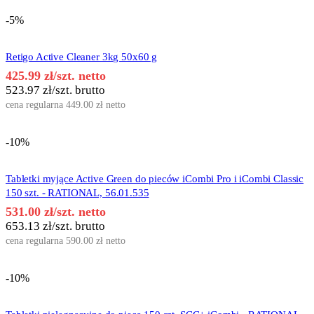
-5%
Retigo Active Cleaner 3kg 50x60 g
425.99
zł
/szt. netto
523.97
zł
/szt. brutto
cena regularna
449.00
zł
netto
-10%
Tabletki myjące Active Green do pieców iCombi Pro i iCombi Classic
150 szt. - RATIONAL, 56.01.535
531.00
zł
/szt. netto
653.13
zł
/szt. brutto
cena regularna
590.00
zł
netto
-10%