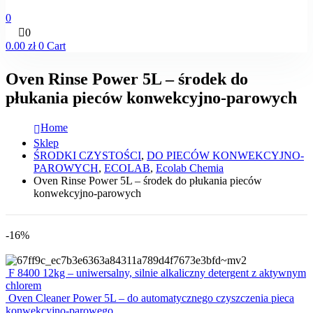
0
0
0.00
zł
0
Cart
Oven Rinse Power 5L – środek do
płukania pieców konwekcyjno-parowych
Home
Sklep
ŚRODKI CZYSTOŚCI
,
DO PIECÓW KONWEKCYJNO-
PAROWYCH
,
ECOLAB
,
Ecolab Chemia
Oven Rinse Power 5L – środek do płukania pieców
konwekcyjno-parowych
-16%
F 8400 12kg – uniwersalny, silnie alkaliczny detergent z aktywnym
chlorem
Oven Cleaner Power 5L – do automatycznego czyszczenia pieca
konwekcyjno-parowego