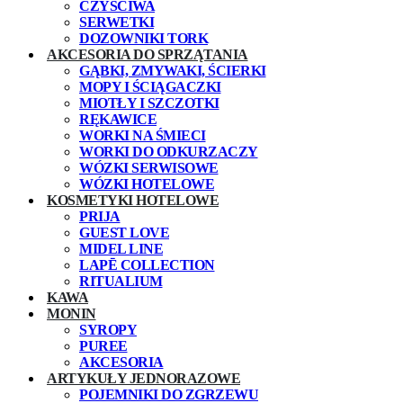
CZYŚCIWA
SERWETKI
DOZOWNIKI TORK
AKCESORIA DO SPRZĄTANIA
GĄBKI, ZMYWAKI, ŚCIERKI
MOPY I ŚCIĄGACZKI
MIOTŁY I SZCZOTKI
RĘKAWICE
WORKI NA ŚMIECI
WORKI DO ODKURZACZY
WÓZKI SERWISOWE
WÓZKI HOTELOWE
KOSMETYKI HOTELOWE
PRIJA
GUEST LOVE
MIDEL LINE
LAPĒ COLLECTION
RITUALIUM
KAWA
MONIN
SYROPY
PUREE
AKCESORIA
ARTYKUŁY JEDNORAZOWE
POJEMNIKI DO ZGRZEWU