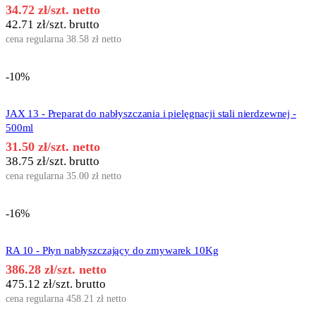
34.72
zł
/szt. netto
42.71
zł
/szt. brutto
cena regularna
38.58
zł
netto
-10%
JAX 13 - Preparat do nabłyszczania i pielęgnacji stali nierdzewnej -
500ml
31.50
zł
/szt. netto
38.75
zł
/szt. brutto
cena regularna
35.00
zł
netto
-16%
RA 10 - Płyn nabłyszczający do zmywarek 10Kg
386.28
zł
/szt. netto
475.12
zł
/szt. brutto
cena regularna
458.21
zł
netto