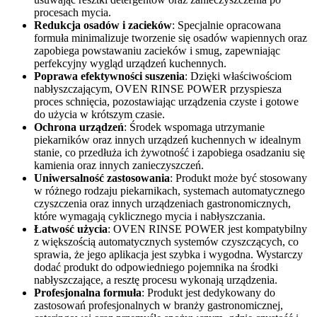
procesach mycia.
Redukcja osadów i zacieków
: Specjalnie opracowana
formuła minimalizuje tworzenie się osadów wapiennych oraz
zapobiega powstawaniu zacieków i smug, zapewniając
perfekcyjny wygląd urządzeń kuchennych.
Poprawa efektywności suszenia
: Dzięki właściwościom
nabłyszczającym, OVEN RINSE POWER przyspiesza
proces schnięcia, pozostawiając urządzenia czyste i gotowe
do użycia w krótszym czasie.
Ochrona urządzeń
: Środek wspomaga utrzymanie
piekarników oraz innych urządzeń kuchennych w idealnym
stanie, co przedłuża ich żywotność i zapobiega osadzaniu się
kamienia oraz innych zanieczyszczeń.
Uniwersalność zastosowania
: Produkt może być stosowany
w różnego rodzaju piekarnikach, systemach automatycznego
czyszczenia oraz innych urządzeniach gastronomicznych,
które wymagają cyklicznego mycia i nabłyszczania.
Łatwość użycia
: OVEN RINSE POWER jest kompatybilny
z większością automatycznych systemów czyszczących, co
sprawia, że jego aplikacja jest szybka i wygodna. Wystarczy
dodać produkt do odpowiedniego pojemnika na środki
nabłyszczające, a resztę procesu wykonają urządzenia.
Profesjonalna formuła
: Produkt jest dedykowany do
zastosowań profesjonalnych w branży gastronomicznej,