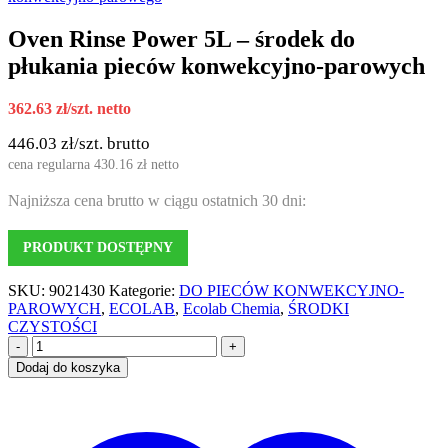
Oven Rinse Power 5L – środek do
płukania pieców konwekcyjno-parowych
362.63
zł
/szt. netto
446.03
zł
/szt. brutto
cena regularna
430.16
zł
netto
Najniższa cena brutto w ciągu ostatnich 30 dni:
PRODUKT DOSTĘPNY
SKU:
9021430
Kategorie:
DO PIECÓW KONWEKCYJNO-
PAROWYCH
,
ECOLAB
,
Ecolab Chemia
,
ŚRODKI
CZYSTOŚCI
-
+
Dodaj do koszyka