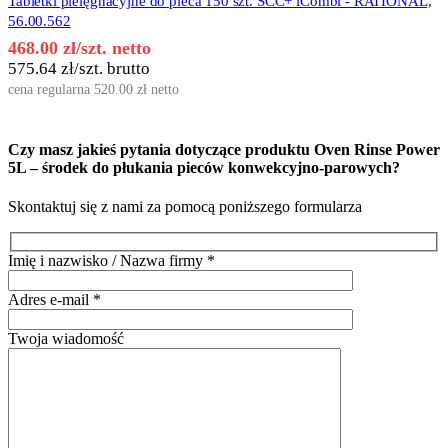
Tabletki pielęgnacyjne do pieca 150 szt. SCC+ iCombi - RATIONAL,
56.00.562
468.00
zł
/szt. netto
575.64
zł
/szt. brutto
cena regularna
520.00
zł
netto
Czy masz jakieś pytania dotyczące produktu
Oven Rinse Power
5L – środek do płukania pieców konwekcyjno-parowych
?
Skontaktuj się z nami za pomocą poniższego formularza
Imię i nazwisko / Nazwa firmy
*
Adres e-mail
*
Twoja wiadomość