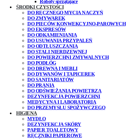
Roboty sprzątające
ŚRODKI CZYSTOŚCI
DO RĘCZNEGO MYCIA NACZYŃ
DO ZMYWAREK
DO PIECÓW KONWEKCYJNO-PAROWYCH
DO EKSPRESÓW
DO ODKAMIENIANIA
DO USUWANIA PRZYPALEŃ
DO ODTŁUSZCZANIA
DO STALI NIERDZEWNEJ
DO POWIERZCHNI ZMYWALNYCH
DO PODŁÓG
DO DREWNA I MEBLI
DO DYWANÓW I TAPICEREK
DO SANITARIATÓW
DO PRANIA
DO ODŚWIEŻANIA POWIETRZA
DEZYNFEKCJA POWIERZCHNI
MEDYCYNA I LABORATORIA
DO PRZEMYSŁU SPOŻYWCZEGO
HIGIENA
MYDŁO
DEZYNFEKCJA SKÓRY
PAPIER TOALETOWY
RĘCZNIKI PAPIEROWE