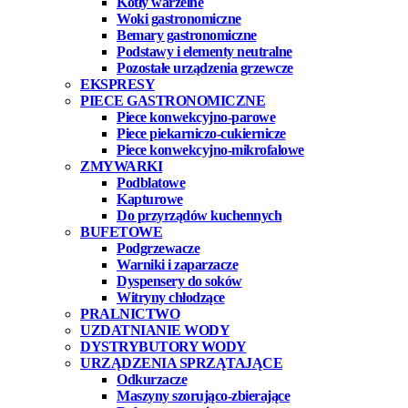
Kotły warzelne
Woki gastronomiczne
Bemary gastronomiczne
Podstawy i elementy neutralne
Pozostałe urządzenia grzewcze
EKSPRESY
PIECE GASTRONOMICZNE
Piece konwekcyjno-parowe
Piece piekarniczo-cukiernicze
Piece konwekcyjno-mikrofalowe
ZMYWARKI
Podblatowe
Kapturowe
Do przyrządów kuchennych
BUFETOWE
Podgrzewacze
Warniki i zaparzacze
Dyspensery do soków
Witryny chłodzące
PRALNICTWO
UZDATNIANIE WODY
DYSTRYBUTORY WODY
URZĄDZENIA SPRZĄTAJĄCE
Odkurzacze
Maszyny szorująco-zbierające