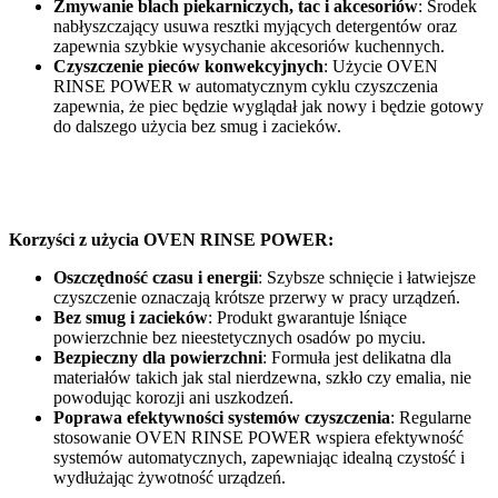
Zmywanie blach piekarniczych, tac i akcesoriów
: Środek
nabłyszczający usuwa resztki myjących detergentów oraz
zapewnia szybkie wysychanie akcesoriów kuchennych.
Czyszczenie pieców konwekcyjnych
: Użycie OVEN
RINSE POWER w automatycznym cyklu czyszczenia
zapewnia, że piec będzie wyglądał jak nowy i będzie gotowy
do dalszego użycia bez smug i zacieków.
Korzyści z użycia OVEN RINSE POWER:
Oszczędność czasu i energii
: Szybsze schnięcie i łatwiejsze
czyszczenie oznaczają krótsze przerwy w pracy urządzeń.
Bez smug i zacieków
: Produkt gwarantuje lśniące
powierzchnie bez nieestetycznych osadów po myciu.
Bezpieczny dla powierzchni
: Formuła jest delikatna dla
materiałów takich jak stal nierdzewna, szkło czy emalia, nie
powodując korozji ani uszkodzeń.
Poprawa efektywności systemów czyszczenia
: Regularne
stosowanie OVEN RINSE POWER wspiera efektywność
systemów automatycznych, zapewniając idealną czystość i
wydłużając żywotność urządzeń.