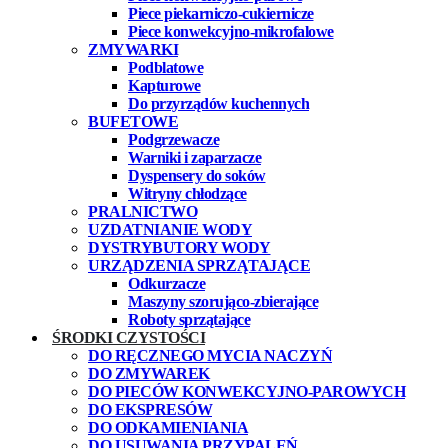
Piece piekarniczo-cukiernicze
Piece konwekcyjno-mikrofalowe
ZMYWARKI
Podblatowe
Kapturowe
Do przyrządów kuchennych
BUFETOWE
Podgrzewacze
Warniki i zaparzacze
Dyspensery do soków
Witryny chłodzące
PRALNICTWO
UZDATNIANIE WODY
DYSTRYBUTORY WODY
URZĄDZENIA SPRZĄTAJĄCE
Odkurzacze
Maszyny szorująco-zbierające
Roboty sprzątające
ŚRODKI CZYSTOŚCI
DO RĘCZNEGO MYCIA NACZYŃ
DO ZMYWAREK
DO PIECÓW KONWEKCYJNO-PAROWYCH
DO EKSPRESÓW
DO ODKAMIENIANIA
DO USUWANIA PRZYPALEŃ