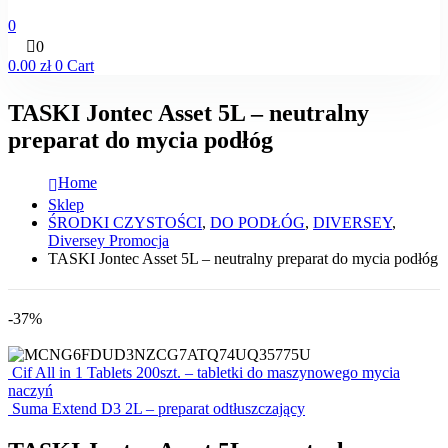
0
0
0.00
zł
0
Cart
TASKI Jontec Asset 5L – neutralny
preparat do mycia podłóg
Home
Sklep
ŚRODKI CZYSTOŚCI
,
DO PODŁÓG
,
DIVERSEY
,
Diversey Promocja
TASKI Jontec Asset 5L – neutralny preparat do mycia podłóg
-37%
Cif All in 1 Tablets 200szt. – tabletki do maszynowego mycia
naczyń
Suma Extend D3 2L – preparat odtłuszczający