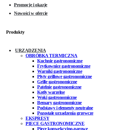
Promocje i okazje
Nowości w ofercie
Produkty
URZĄDZENIA
OBRÓBKA TERMICZNA
Kuchnie gastronomiczne
Frytkownice gastronomiczne
Warniki gastronomiczne
Płyty grillowe gastronomiczne
Grille gastronomiczne
Patelnie gastronomiczne
Kotły warzelne
Woki gastronomiczne
Bemary gastronomiczne
Podstawy i elementy neutralne
Pozostałe urządzenia grzewcze
EKSPRESY
PIECE GASTRONOMICZNE
Piece konwekcyjno-parowe