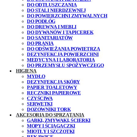
DO ODTŁUSZCZANIA
DO STALI NIERDZEWNEJ
DO POWIERZCHNI ZMYWALNYCH
DO PODŁÓG
DO DREWNA I MEBLI
DO DYWANÓW I TAPICEREK
DO SANITARIATÓW
DO PRANIA
DO ODŚWIEŻANIA POWIETRZA
DEZYNFEKCJA POWIERZCHNI
MEDYCYNA I LABORATORIA
DO PRZEMYSŁU SPOŻYWCZEGO
HIGIENA
MYDŁO
DEZYNFEKCJA SKÓRY
PAPIER TOALETOWY
RĘCZNIKI PAPIEROWE
CZYŚCIWA
SERWETKI
DOZOWNIKI TORK
AKCESORIA DO SPRZĄTANIA
GĄBKI, ZMYWAKI, ŚCIERKI
MOPY I ŚCIĄGACZKI
MIOTŁY I SZCZOTKI
RĘKAWICE