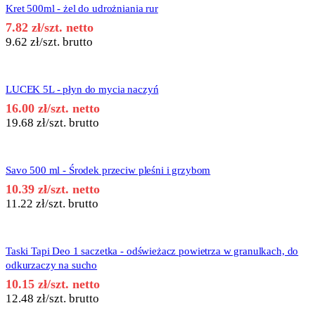
Kret 500ml - żel do udrożniania rur
7.82
zł
/szt. netto
9.62
zł
/szt. brutto
LUCEK 5L - płyn do mycia naczyń
16.00
zł
/szt. netto
19.68
zł
/szt. brutto
Savo 500 ml - Środek przeciw pleśni i grzybom
10.39
zł
/szt. netto
11.22
zł
/szt. brutto
Taski Tapi Deo 1 saczetka - odświeżacz powietrza w granulkach, do
odkurzaczy na sucho
10.15
zł
/szt. netto
12.48
zł
/szt. brutto