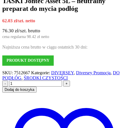
TASKI Jontec Asset 5L – neutralny
preparat do mycia podłóg
62.03
zł
/szt. netto
76.30
zł
/szt. brutto
cena regularna
98.42
zł
netto
Najniższa cena brutto w ciągu ostatnich 30 dni:
PRODUKT DOSTĘPNY
SKU:
7512667
Kategorie:
DIVERSEY
,
Diversey Promocja
,
DO
PODŁÓG
,
ŚRODKI CZYSTOŚCI
-
+
Dodaj do koszyka