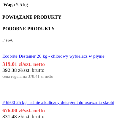
Waga
5.5 kg
POWIĄZANE PRODUKTY
PODOBNE PRODUKTY
-16%
Ecobrite Destainer 20 kg - chlorowy wybielacz w płynie
319.01
zł
/szt. netto
392.38
zł
/szt. brutto
cena regularna
378.41
zł
netto
F 6800 25 kg - silnie alkaliczny detergent do usuwania skrobi
676.00
zł
/szt. netto
831.48
zł
/szt. brutto