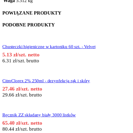
Waga
5.312 kg
POWIĄZANE PRODUKTY
PODOBNE PRODUKTY
Chusteczki higieniczne w kartoniku 60 szt. - Velvet
5.13
zł
/szt. netto
6.31
zł
/szt. brutto
CitroClorex 2% 250ml - dezynfekcja rąk i skóry
27.46
zł
/szt. netto
29.66
zł
/szt. brutto
Ręcznik ZZ składany biały 3000 listków
65.40
zł
/szt. netto
80.44
zł
/szt. brutto