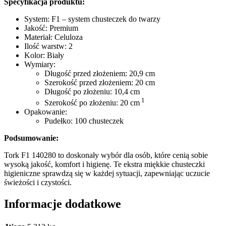
Specyfikacja produktu:
System: F1 – system chusteczek do twarzy
Jakość: Premium
Materiał: Celuloza
Ilość warstw: 2
Kolor: Biały
Wymiary:
Długość przed złożeniem: 20,9 cm
Szerokość przed złożeniem: 20 cm
Długość po złożeniu: 10,4 cm
1
Szerokość po złożeniu: 20 cm
Opakowanie:
Pudełko: 100 chusteczek
Podsumowanie:
Tork F1 140280 to doskonały wybór dla osób, które cenią sobie
wysoką jakość, komfort i higienę. Te ekstra miękkie chusteczki
higieniczne sprawdzą się w każdej sytuacji, zapewniając uczucie
świeżości i czystości.
Informacje dodatkowe