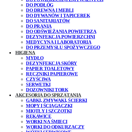
DO PODŁÓG
DO DREWNA I MEBLI
DO DYWANÓW I TAPICEREK
DO SANITARIATÓW
DO PRANIA
DO ODŚWIEŻANIA POWIETRZA
DEZYNFEKCJA POWIERZCHNI
MEDYCYNA I LABORATORIA
DO PRZEMYSŁU SPOŻYWCZEGO
HIGIENA
MYDŁO
DEZYNFEKCJA SKÓRY
PAPIER TOALETOWY
RĘCZNIKI PAPIEROWE
CZYŚCIWA
SERWETKI
DOZOWNIKI TORK
AKCESORIA DO SPRZĄTANIA
GĄBKI, ZMYWAKI, ŚCIERKI
MOPY I ŚCIĄGACZKI
MIOTŁY I SZCZOTKI
RĘKAWICE
WORKI NA ŚMIECI
WORKI DO ODKURZACZY