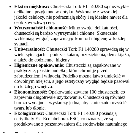
Ekstra miękkość:
Chusteczki Tork F1 140280 są niezwykle
delikatne i przyjemne w dotyku. Wykonane z wysokiej
jakości celulozy, nie podrażniają skóry i są idealne nawet dla
osób z wrażliwą cerą.
Wytrzymałość i chłonność:
Mimo swojej delikatności,
chusteczki są bardzo wytrzymałe i chłonne. Skutecznie
wchłaniają wilgoć, zapewniając komfort i higienę w każdej
sytuacji.
Uniwersalność:
Chusteczki Tork F1 140280 sprawdzą się w
wielu sytuacjach – podczas kataru, przeziębienia, demakijażu,
a także do codziennej higieny.
Higieniczne opakowanie:
Chusteczki są zapakowane w
praktyczne, płaskie pudełko, które chroni je przed
zabrudzeniem i wilgocią. Pudełko można łatwo umieścić w
dowolnym miejscu, a jego estetyczny wygląd będzie pasował
do każdego wnętrza.
Ekonomiczność:
Opakowanie zawiera 100 chusteczek, co
zapewnia długotrwałe użytkowanie. Chusteczki są również
bardzo wydajne – wystarczy jedna, aby skutecznie oczyścić
twarz lub dłonie.
Ekologiczność:
Chusteczki Tork F1 140280 posiadają
certyfikaty EU Ecolabel oraz FSC, co oznacza, że są
produkowane z poszanowaniem dla środowiska naturalnego.