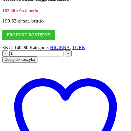
162.30
zł
/szt. netto
199.63
zł
/szt. brutto
PRODUKT DOSTĘPNY
SKU:
140280
Kategorie:
HIGIENA
,
TORK
-
+
Dodaj do koszyka