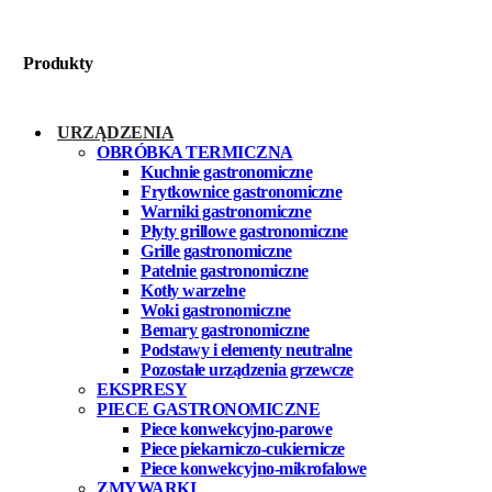
Produkty
URZĄDZENIA
OBRÓBKA TERMICZNA
Kuchnie gastronomiczne
Frytkownice gastronomiczne
Warniki gastronomiczne
Płyty grillowe gastronomiczne
Grille gastronomiczne
Patelnie gastronomiczne
Kotły warzelne
Woki gastronomiczne
Bemary gastronomiczne
Podstawy i elementy neutralne
Pozostałe urządzenia grzewcze
EKSPRESY
PIECE GASTRONOMICZNE
Piece konwekcyjno-parowe
Piece piekarniczo-cukiernicze
Piece konwekcyjno-mikrofalowe
ZMYWARKI