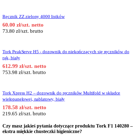
Ręcznik ZZ zielony 4000 listków
60.00
zł
/szt. netto
73.80
zł
/szt. brutto
Tork PeakServe H5 - dozownik do niekończących się ręczników do
rąk, biały
612.99
zł
/szt. netto
753.98
zł
/szt. brutto
Tork Xpress H2 – dozownik do ręczników Multifold w składce
wielopanelowej, nablatowy, biały
178.58
zł
/szt. netto
219.65
zł
/szt. brutto
Czy masz jakieś pytania dotyczące produktu
Tork F1 140280 –
ekstra miękkie chusteczki higieniczne
?