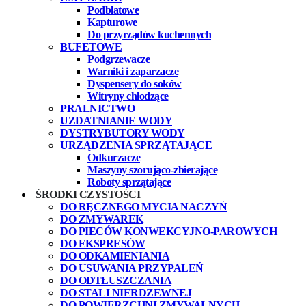
Podblatowe
Kapturowe
Do przyrządów kuchennych
BUFETOWE
Podgrzewacze
Warniki i zaparzacze
Dyspensery do soków
Witryny chłodzące
PRALNICTWO
UZDATNIANIE WODY
DYSTRYBUTORY WODY
URZĄDZENIA SPRZĄTAJĄCE
Odkurzacze
Maszyny szorująco-zbierające
Roboty sprzątające
ŚRODKI CZYSTOŚCI
DO RĘCZNEGO MYCIA NACZYŃ
DO ZMYWAREK
DO PIECÓW KONWEKCYJNO-PAROWYCH
DO EKSPRESÓW
DO ODKAMIENIANIA
DO USUWANIA PRZYPALEŃ
DO ODTŁUSZCZANIA
DO STALI NIERDZEWNEJ
DO POWIERZCHNI ZMYWALNYCH