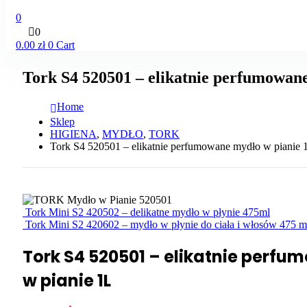
0
0
0.00
zł
0
Cart
Tork S4 520501 – elikatnie perfumowan
Home
Sklep
HIGIENA
,
MYDŁO
,
TORK
Tork S4 520501 – elikatnie perfumowane mydło w pianie 
Tork Mini S2 420502 – delikatne mydło w płynie 475ml
Tork Mini S2 420602 – mydło w płynie do ciała i włosów 475 m
Tork S4 520501 – elikatnie perf
w pianie 1L