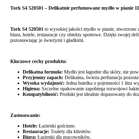
Tork S4 520501 – Delikatnie perfumowane mydło w pianie 1
Tork S4 520501
to wysokiej jakości mydło w pianie, stworzone 
biura, hotele, restauracje czy obiekty sportowe. Dzięki swojej d
pozostawiając je świeżymi i gładkimi.
Kluczowe cechy produktu:
Delikatna formuła:
Mydło jest łagodne dla skóry, nie pow
Przyjemny zapach:
Delikatna, świeża perfumacja pozostaw
Wysoka wydajność:
Jedna butelka o pojemności 1 litra wys
Higiena:
Szczelne opakowanie zapobiega rozwojowi bakter
Kompatybilność:
Produkt jest idealnie dopasowany do d
Zastosowanie:
Hotele:
Łazienki gościnne.
Restauracje:
Toalety dla klientów.
Biura:
Łazienki dla pracowników.