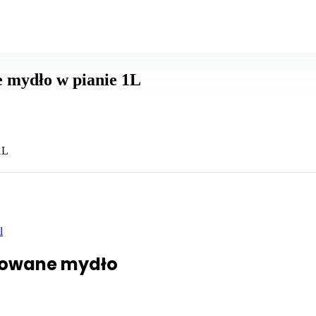
e mydło w pianie 1L
1L
l
umowane mydło