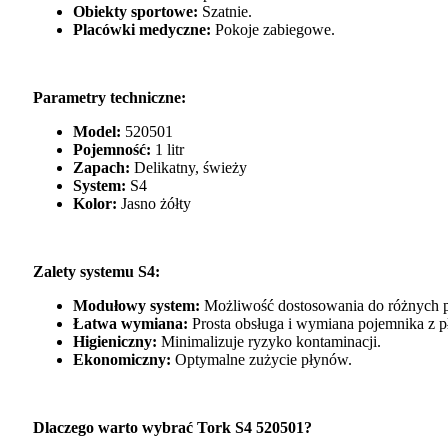
Obiekty sportowe:
Szatnie.
Placówki medyczne:
Pokoje zabiegowe.
Parametry techniczne:
Model:
520501
Pojemność:
1 litr
Zapach:
Delikatny, świeży
System:
S4
Kolor:
Jasno żółty
Zalety systemu S4:
Modułowy system:
Możliwość dostosowania do różnych p
Łatwa wymiana:
Prosta obsługa i wymiana pojemnika z 
Higieniczny:
Minimalizuje ryzyko kontaminacji.
Ekonomiczny:
Optymalne zużycie płynów.
Dlaczego warto wybrać Tork S4 520501?