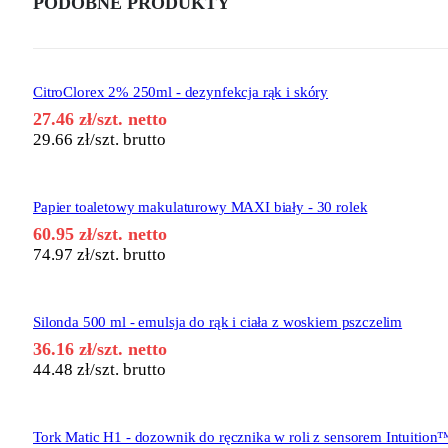
PODOBNE PRODUKTY
CitroClorex 2% 250ml - dezynfekcja rąk i skóry
27.46
zł
/szt. netto
29.66
zł
/szt. brutto
Papier toaletowy makulaturowy MAXI biały - 30 rolek
60.95
zł
/szt. netto
74.97
zł
/szt. brutto
Silonda 500 ml - emulsja do rąk i ciała z woskiem pszczelim
36.16
zł
/szt. netto
44.48
zł
/szt. brutto
Tork Matic H1 - dozownik do ręcznika w roli z sensorem Intuition