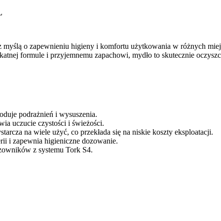
L
z myślą o zapewnieniu higieny i komfortu użytkowania w różnych miejs
elikatnej formule i przyjemnemu zapachowi, mydło to skutecznie oczyszc
oduje podrażnień i wysuszenia.
ia uczucie czystości i świeżości.
tarcza na wiele użyć, co przekłada się na niskie koszty eksploatacji.
ii i zapewnia higieniczne dozowanie.
ozowników z systemu Tork S4.