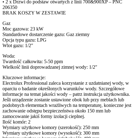
• 2 x Drzwi do podstaw otwartych z linii 700&900XP – PNC
206350
BRAK KOSZY W ZESTAWIE
Gaz
Moc gazowa: 23 kW
Standardowe dostarczenie gazu: Gaz ziemny
Opcja typu gazu: LPG
Wlot gazu: 1/2″
Woda:
Twardość całkowita: 5-50 ppm
Wielkość linii doprowadzanej zimnej wody: 1/2″
Kluczowe informacje:
Electrolux Professional zaleca korzystanie z uzdatnianej wody, w
oparciu o badanie określonych warunków wody. Szczegółowe
informacje na temat jakości wody – patrz instrukcja użytkownika.
Jeśli urządzenie zostanie ustawione obok lub przy meblach lub
podobnych elementach wrażliwych na temperaturę, konieczne jest
zachowanie odstępu bezpieczeństwa około 150 mm lub
zamocowanie jakiś formy izolacji cieplnej.
Ilość komór: 2
Wymiary użytkowe komory (szerokość): 250 mm
Wymiary użytkowe komory (wysokość): 300 mm