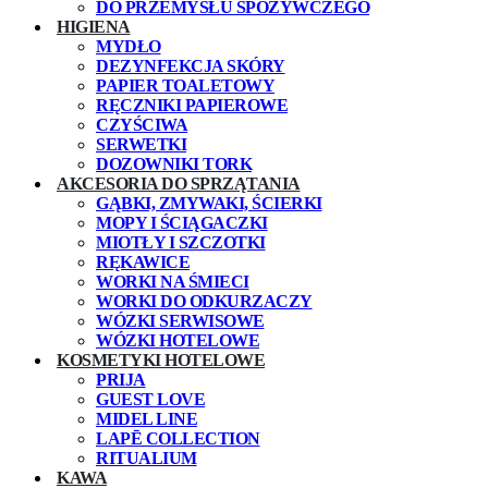
DO PRZEMYSŁU SPOŻYWCZEGO
HIGIENA
MYDŁO
DEZYNFEKCJA SKÓRY
PAPIER TOALETOWY
RĘCZNIKI PAPIEROWE
CZYŚCIWA
SERWETKI
DOZOWNIKI TORK
AKCESORIA DO SPRZĄTANIA
GĄBKI, ZMYWAKI, ŚCIERKI
MOPY I ŚCIĄGACZKI
MIOTŁY I SZCZOTKI
RĘKAWICE
WORKI NA ŚMIECI
WORKI DO ODKURZACZY
WÓZKI SERWISOWE
WÓZKI HOTELOWE
KOSMETYKI HOTELOWE
PRIJA
GUEST LOVE
MIDEL LINE
LAPĒ COLLECTION
RITUALIUM
KAWA