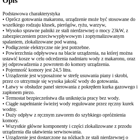
Opis
Podstawowa charakterystyka
• Oprócz gotowania makaronu, urządzenie może być stosowane do
wszelkiego rodzaju klusek, pierógów, ryżu, warzyw,
• Wysoko sprawne palniki ze stali nierdzewnej o mocy 23kW, z
zabezpieczeniem przeciwwypływowym i zoptymalizowanym
spalaniem, zlokalizowane pod wanną.
• Podłączenie elektryczne nie jest potrzebne.
• Powierzchnia odpływowa na blacie urządzenia, na której można
ustawić kosze w celu odcedzenia nadmiaru wody z makaronu, oraz
jej odprowadzenia z powrotem do komory urządzenia.
• Pojemność komory jest 24,5 litra.
• Urządzenie jest wyposażone w strefę usuwania piany i skrobi,
przez co utrzymuje się wysoka jakość wody do gotowania.
• Łatwy w obsłudze panel sterowania z pokrętłem kurka gazowego i
zapłonem piezo.
• Termostat bezpieczeństwa dla uniknięcia pracy bez wody.
• Ciągłe napełnianie świeżej wody regulowane przez ręczny kurek
wodny.
• Duży odpływ z ręcznym zaworem do szybkiego opróżnienia
komory.
• Wszystkie główne komponenty i części zlokalizowane z przodu
urządzenia dla ułatwienia serwisowania.
• Urządzenie jest dostarczone na nóżkach ze stali nierdzewnej o