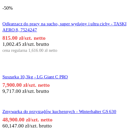
-50%
Odkurzacz do pracy na sucho, super wydajny i ultra cichy - TASKI
AERO 8, 7524247
815.00
zł
/szt. netto
1,002.45
zł
/szt. brutto
cena regularna
1,616.00
zł
netto
Suszarka 10,3kg - LG Giant C PRO
7,900.00
zł
/szt. netto
9,717.00
zł
/szt. brutto
Zmywarka do przyrządów kuchennych - Winterhalter GS 630
48,900.00
zł
/szt. netto
60,147.00
zł
/szt. brutto