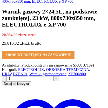
400x730x850 mm, ELECTROLUX e-XP 700
Warnik gazowy 2×24,5L, na podstawie
zamkniętej, 23 kW, 800x730x850 mm,
ELECTROLUX e-XP 700
20,984.00
zł
/szt. netto
25,810.32
zł
/szt. brutto
PRODUKT DOSTĘPNY NA ZAMÓWIENIE
Availability:
Produkt dostępny na zamówienie
SKU:
371091
Kategorii:
ELECTROLUX
,
OBRÓBKA TERMICZNA
,
URZĄDZENIA
,
Warniki gastronomiczne
,
XP700/900
-
+
Dodaj do koszyka