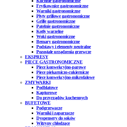
Kuchnie gastronomiczne
Frytkownice gastronomiczne
Warniki gastronomiczne
Płyty grillowe gastronomiczne
Grille gastronomiczne
Patelnie gastronomiczne
Kotły warzelne
Woki gastronomiczne
Bemary gastronomiczne
Podstawy i elementy neutralne
Pozostałe urządzenia grzewcze
EKSPRESY
PIECE GASTRONOMICZNE
Piece konwekcyjno-parowe
Piece piekarniczo-cukiernicze
Piece konwekcyjno-mikrofalowe
ZMYWARKI
Podblatowe
Kapturowe
Do przyrządów kuchennych
BUFETOWE
Podgrzewacze
Warniki i zaparzacze
Dyspensery do soków
Witryny chłodzące