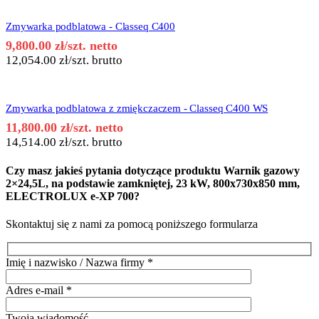
Zmywarka podblatowa - Classeq C400
9,800.00
zł
/szt. netto
12,054.00
zł
/szt. brutto
Zmywarka podblatowa z zmiękczaczem - Classeq C400 WS
11,800.00
zł
/szt. netto
14,514.00
zł
/szt. brutto
Czy masz jakieś pytania dotyczące produktu
Warnik gazowy
2×24,5L, na podstawie zamkniętej, 23 kW, 800x730x850 mm,
ELECTROLUX e-XP 700
?
Skontaktuj się z nami za pomocą poniższego formularza
Imię i nazwisko / Nazwa firmy
*
Adres e-mail
*
Twoja wiadomość