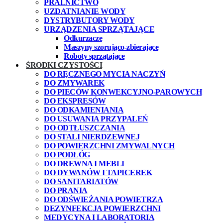
PRALNICTWO
UZDATNIANIE WODY
DYSTRYBUTORY WODY
URZĄDZENIA SPRZĄTAJĄCE
Odkurzacze
Maszyny szorująco-zbierające
Roboty sprzątające
ŚRODKI CZYSTOŚCI
DO RĘCZNEGO MYCIA NACZYŃ
DO ZMYWAREK
DO PIECÓW KONWEKCYJNO-PAROWYCH
DO EKSPRESÓW
DO ODKAMIENIANIA
DO USUWANIA PRZYPALEŃ
DO ODTŁUSZCZANIA
DO STALI NIERDZEWNEJ
DO POWIERZCHNI ZMYWALNYCH
DO PODŁÓG
DO DREWNA I MEBLI
DO DYWANÓW I TAPICEREK
DO SANITARIATÓW
DO PRANIA
DO ODŚWIEŻANIA POWIETRZA
DEZYNFEKCJA POWIERZCHNI
MEDYCYNA I LABORATORIA