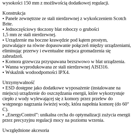
wysokości 150 mm z możliwością dodatkowej regulacji.
Konstrukcja
• Panele zewnętrzne ze stali nierdzewnej z wykończeniem Scotch
Brite.
• Jednoczęściowy tłoczony blat roboczy o grubości
1,5 mm ze stali nierdzewnej.
• Urządzenie ma boczne krawędzie pod kątem prostym,
pozwalające na równe dopasowanie połączeń między urządzeniami,
eliminując przerwy i ewentualne miejsca gromadzenia się
zabrudzeń.
• Komora grzewcza przyspawana bezszwowo w blat urządzenia.
• Wanna wyprodukowana ze stali nierdzewnej AISI316.
• Wskaźnik wodoodporności IPX4.
Utrzymywalność
• ESD dostępne jako dodatkowe wyposażenie (instalowane na
miejscu) urządzenie do oszczędzania energii, które wykorzystuje
ciepło z wody wylewającej się z komory przez przelew do
wstępnego nagrzania świeżej wody, która napełnia komorę (do 60°
C).
• „EnergyControl”: unikalna cecha do optymalizacji zużycia energii
przez precyzyjnu regulacji mocy na poziomu wrzenia.
Uwzględnione akcesoria