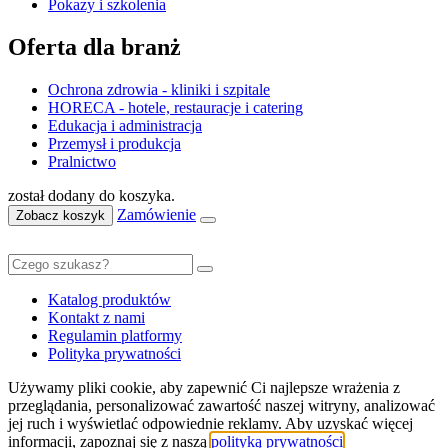
Pokazy i szkolenia
Oferta dla branż
Ochrona zdrowia - kliniki i szpitale
HORECA - hotele, restauracje i catering
Edukacja i administracja
Przemysł i produkcja
Pralnictwo
został dodany do koszyka.
Zamówienie
Zobacz koszyk
Katalog produktów
Kontakt z nami
Regulamin platformy
Polityka prywatności
Używamy pliki cookie, aby zapewnić Ci najlepsze wrażenia z
przeglądania, personalizować zawartość naszej witryny, analizować
jej ruch i wyświetlać odpowiednie reklamy. Aby uzyskać więcej
informacji, zapoznaj się z naszą
polityką prywatności
.