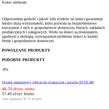
Kolor: niebieski
Odpowiednia grubość i jakość folii worków na śmieci gwarantuje
bardzo dużą wytrzymałość, która pozwala na bezproblemowe
korzystanie z nich w gospodarstwie domowym, biurach, zakładach
produkcyjnych i usługowych. Worki na śmieci są doskonałym,
zgodnym z ekologią, rozwiązaniem problemu śmieci w każdej
firmie i gospodarstwie domowym.
POWIĄZANE PRODUKTY
PODOBNE PRODUKTY
-8%
Drążek aluminiowy 140cm do ściągaczek i mopów ECOLAB
46.74
zł
/szt. netto
57.49
zł
/szt. brutto
cena regularna
50.73
zł
netto