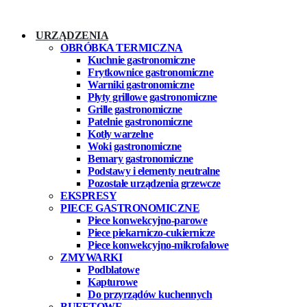
URZĄDZENIA
OBRÓBKA TERMICZNA
Kuchnie gastronomiczne
Frytkownice gastronomiczne
Warniki gastronomiczne
Płyty grillowe gastronomiczne
Grille gastronomiczne
Patelnie gastronomiczne
Kotły warzelne
Woki gastronomiczne
Bemary gastronomiczne
Podstawy i elementy neutralne
Pozostałe urządzenia grzewcze
EKSPRESY
PIECE GASTRONOMICZNE
Piece konwekcyjno-parowe
Piece piekarniczo-cukiernicze
Piece konwekcyjno-mikrofalowe
ZMYWARKI
Podblatowe
Kapturowe
Do przyrządów kuchennych
BUFETOWE