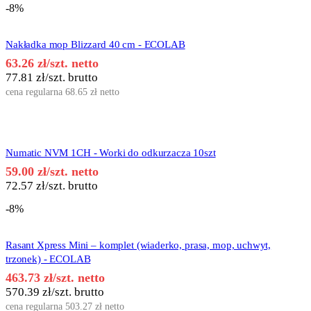
-8%
Nakładka mop Blizzard 40 cm - ECOLAB
63.26
zł
/szt. netto
77.81
zł
/szt. brutto
cena regularna
68.65
zł
netto
Numatic NVM 1CH - Worki do odkurzacza 10szt
59.00
zł
/szt. netto
72.57
zł
/szt. brutto
-8%
Rasant Xpress Mini – komplet (wiaderko, prasa, mop, uchwyt,
trzonek) - ECOLAB
463.73
zł
/szt. netto
570.39
zł
/szt. brutto
cena regularna
503.27
zł
netto