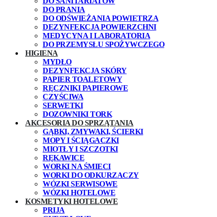
DO SANITARIATÓW
DO PRANIA
DO ODŚWIEŻANIA POWIETRZA
DEZYNFEKCJA POWIERZCHNI
MEDYCYNA I LABORATORIA
DO PRZEMYSŁU SPOŻYWCZEGO
HIGIENA
MYDŁO
DEZYNFEKCJA SKÓRY
PAPIER TOALETOWY
RĘCZNIKI PAPIEROWE
CZYŚCIWA
SERWETKI
DOZOWNIKI TORK
AKCESORIA DO SPRZĄTANIA
GĄBKI, ZMYWAKI, ŚCIERKI
MOPY I ŚCIĄGACZKI
MIOTŁY I SZCZOTKI
RĘKAWICE
WORKI NA ŚMIECI
WORKI DO ODKURZACZY
WÓZKI SERWISOWE
WÓZKI HOTELOWE
KOSMETYKI HOTELOWE
PRIJA