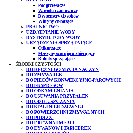
Podgrzewacze
Warniki i zaparzacze
Dyspensery do soków
Witryny chłodzące
PRALNICTWO
UZDATNIANIE WODY
DYSTRYBUTORY WODY
URZĄDZENIA SPRZĄTAJĄCE
Odkurzacze
Maszyny szorująco-zbierające
Roboty sprzątające
ŚRODKI CZYSTOŚCI
DO RĘCZNEGO MYCIA NACZYŃ
DO ZMYWAREK
DO PIECÓW KONWEKCYJNO-PAROWYCH
DO EKSPRESÓW
DO ODKAMIENIANIA
DO USUWANIA PRZYPALEŃ
DO ODTŁUSZCZANIA
DO STALI NIERDZEWNEJ
DO POWIERZCHNI ZMYWALNYCH
DO PODŁÓG
DO DREWNA I MEBLI
DO DYWANÓW I TAPICEREK