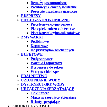
Bemary gastronomiczne
Podstawy i elementy neutralne
Pozostałe urządzenia grzewcze
EKSPRESY
PIECE GASTRONOMICZNE
Piece konwekcyjno-parowe
Piece piekarniczo-cukiernicze
Piece konwekcyjno-mikrofalowe
ZMYWARKI
Podblatowe
Kapturowe
Do przyrządów kuchennych
BUFETOWE
Podgrzewacze
Warniki i zaparzacze
Dyspensery do soków
Witryny chłodzące
PRALNICTWO
UZDATNIANIE WODY
DYSTRYBUTORY WODY
URZĄDZENIA SPRZĄTAJĄCE
Odkurzacze
Maszyny szorująco-zbierające
Roboty sprzątające
ŚRODKI CZYSTOŚCI