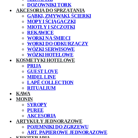
DOZOWNIKI TORK
AKCESORIA DO SPRZĄTANIA
GĄBKI, ZMYWAKI, ŚCIERKI
MOPY I ŚCIĄGACZKI
MIOTŁY I SZCZOTKI
RĘKAWICE
WORKI NA ŚMIECI
WORKI DO ODKURZACZY
WÓZKI SERWISOWE
WÓZKI HOTELOWE
KOSMETYKI HOTELOWE
PRIJA
GUEST LOVE
MIDEL LINE
LAPĒ COLLECTION
RITUALIUM
KAWA
MONIN
SYROPY
PUREE
AKCESORIA
ARTYKUŁY JEDNORAZOWE
POJEMNIKI DO ZGRZEWU
ART. PAPIEROWE JEDNORAZOWE
KRIOTERAPIA