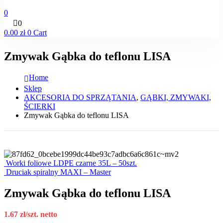
0
0
0.00
zł
0
Cart
Zmywak Gąbka do teflonu LISA
Home
Sklep
AKCESORIA DO SPRZĄTANIA
,
GĄBKI, ZMYWAKI,
ŚCIERKI
Zmywak Gąbka do teflonu LISA
Worki foliowe LDPE czarne 35L – 50szt.
Druciak spiralny MAXI – Master
Zmywak Gąbka do teflonu LISA
1.67
zł
/szt. netto