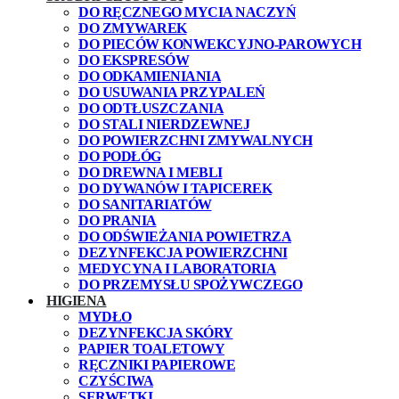
DO RĘCZNEGO MYCIA NACZYŃ
DO ZMYWAREK
DO PIECÓW KONWEKCYJNO-PAROWYCH
DO EKSPRESÓW
DO ODKAMIENIANIA
DO USUWANIA PRZYPALEŃ
DO ODTŁUSZCZANIA
DO STALI NIERDZEWNEJ
DO POWIERZCHNI ZMYWALNYCH
DO PODŁÓG
DO DREWNA I MEBLI
DO DYWANÓW I TAPICEREK
DO SANITARIATÓW
DO PRANIA
DO ODŚWIEŻANIA POWIETRZA
DEZYNFEKCJA POWIERZCHNI
MEDYCYNA I LABORATORIA
DO PRZEMYSŁU SPOŻYWCZEGO
HIGIENA
MYDŁO
DEZYNFEKCJA SKÓRY
PAPIER TOALETOWY
RĘCZNIKI PAPIEROWE
CZYŚCIWA
SERWETKI