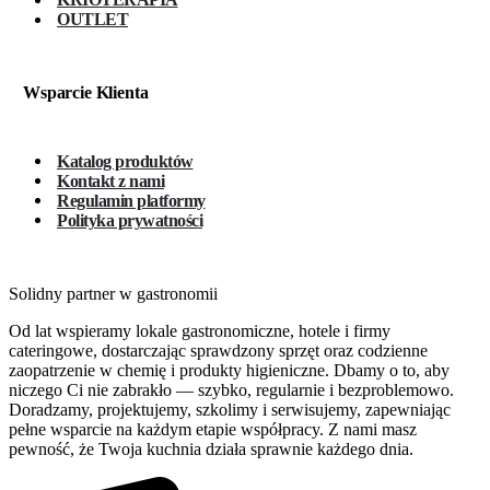
OUTLET
Wsparcie Klienta
Katalog produktów
Kontakt z nami
Regulamin platformy
Polityka prywatności
Solidny partner w gastronomii
Od lat wspieramy lokale gastronomiczne, hotele i firmy
cateringowe, dostarczając sprawdzony sprzęt oraz codzienne
zaopatrzenie w chemię i produkty higieniczne. Dbamy o to, aby
niczego Ci nie zabrakło — szybko, regularnie i bezproblemowo.
Doradzamy, projektujemy, szkolimy i serwisujemy, zapewniając
pełne wsparcie na każdym etapie współpracy. Z nami masz
pewność, że Twoja kuchnia działa sprawnie każdego dnia.