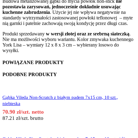
Budowa metalizowanej gąbki do mycia powłok non-stick
nie
pozostawia zarysowań, jednocześnie dokładnie usuwając
kuchenne zabrudzenia
. Użycie jej nie wpływa negatywnie na
standardy wytrzymałości zastosowanej powłoki teflonowej – myte
nią garnki i patelnie zachowają swoją kondycję przez długi czas.
Produkt sprzedawany
w wersji złotej oraz ze srebrną siateczką
.
Nie ma możliwości wyboru wariantu. Kolor zmywaka kuchennego
York Lisa – wymiary 12 x 8 x 3 cm – wybierany losowo do
wysyłki.
POWIĄZANE PRODUKTY
PODOBNE PRODUKTY
Gąbka Vileda Non-Scratch z białym padem 7x15 cm, 10 szt.,
niebieska
70.90
zł
/szt. netto
87.21
zł
/szt. brutto