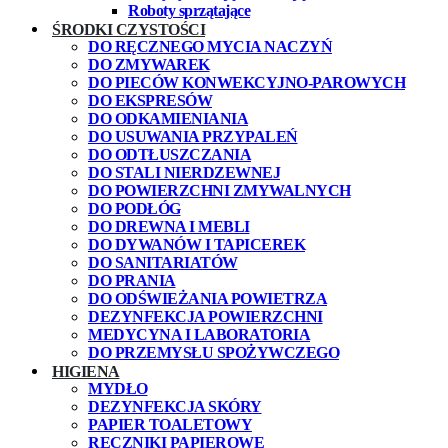
Roboty sprzątające
ŚRODKI CZYSTOŚCI
DO RĘCZNEGO MYCIA NACZYŃ
DO ZMYWAREK
DO PIECÓW KONWEKCYJNO-PAROWYCH
DO EKSPRESÓW
DO ODKAMIENIANIA
DO USUWANIA PRZYPALEŃ
DO ODTŁUSZCZANIA
DO STALI NIERDZEWNEJ
DO POWIERZCHNI ZMYWALNYCH
DO PODŁÓG
DO DREWNA I MEBLI
DO DYWANÓW I TAPICEREK
DO SANITARIATÓW
DO PRANIA
DO ODŚWIEŻANIA POWIETRZA
DEZYNFEKCJA POWIERZCHNI
MEDYCYNA I LABORATORIA
DO PRZEMYSŁU SPOŻYWCZEGO
HIGIENA
MYDŁO
DEZYNFEKCJA SKÓRY
PAPIER TOALETOWY
RĘCZNIKI PAPIEROWE