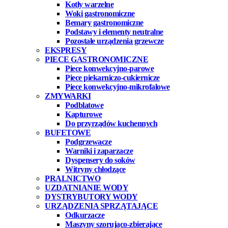
Kotły warzelne
Woki gastronomiczne
Bemary gastronomiczne
Podstawy i elementy neutralne
Pozostałe urządzenia grzewcze
EKSPRESY
PIECE GASTRONOMICZNE
Piece konwekcyjno-parowe
Piece piekarniczo-cukiernicze
Piece konwekcyjno-mikrofalowe
ZMYWARKI
Podblatowe
Kapturowe
Do przyrządów kuchennych
BUFETOWE
Podgrzewacze
Warniki i zaparzacze
Dyspensery do soków
Witryny chłodzące
PRALNICTWO
UZDATNIANIE WODY
DYSTRYBUTORY WODY
URZĄDZENIA SPRZĄTAJĄCE
Odkurzacze
Maszyny szorująco-zbierające