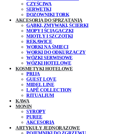
CZYŚCIWA
SERWETKI
DOZOWNIKI TORK
AKCESORIA DO SPRZĄTANIA
GĄBKI, ZMYWAKI, ŚCIERKI
MOPY I ŚCIĄGACZKI
MIOTŁY I SZCZOTKI
RĘKAWICE
WORKI NA ŚMIECI
WORKI DO ODKURZACZY
WÓZKI SERWISOWE
WÓZKI HOTELOWE
KOSMETYKI HOTELOWE
PRIJA
GUEST LOVE
MIDEL LINE
LAPĒ COLLECTION
RITUALIUM
KAWA
MONIN
SYROPY
PUREE
AKCESORIA
ARTYKUŁY JEDNORAZOWE
POJEMNIKI DO ZGRZEWU