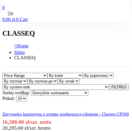
0
0
0.00
zł
0
Cart
CLASSEQ
Home
Sklep
CLASSEQ
FILTRUJ
Sortuj według:
Pokaż:
Zmywarka kapturowa z pompą podnoszącą ciśnienie - Classeq CP500
16,500.00
zł
/szt. netto
20,295.00
zł
/szt. brutto