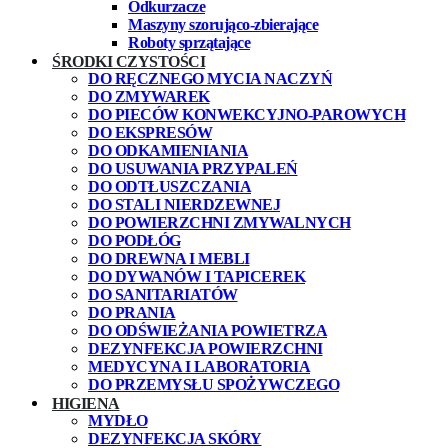
Odkurzacze
Maszyny szorująco-zbierające
Roboty sprzątające
ŚRODKI CZYSTOŚCI
DO RĘCZNEGO MYCIA NACZYŃ
DO ZMYWAREK
DO PIECÓW KONWEKCYJNO-PAROWYCH
DO EKSPRESÓW
DO ODKAMIENIANIA
DO USUWANIA PRZYPALEŃ
DO ODTŁUSZCZANIA
DO STALI NIERDZEWNEJ
DO POWIERZCHNI ZMYWALNYCH
DO PODŁÓG
DO DREWNA I MEBLI
DO DYWANÓW I TAPICEREK
DO SANITARIATÓW
DO PRANIA
DO ODŚWIEŻANIA POWIETRZA
DEZYNFEKCJA POWIERZCHNI
MEDYCYNA I LABORATORIA
DO PRZEMYSŁU SPOŻYWCZEGO
HIGIENA
MYDŁO
DEZYNFEKCJA SKÓRY