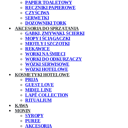
PAPIER TOALETOWY
RĘCZNIKI PAPIEROWE
CZYŚCIWA
SERWETKI
DOZOWNIKI TORK
AKCESORIA DO SPRZĄTANIA
GĄBKI, ZMYWAKI, ŚCIERKI
MOPY I ŚCIĄGACZKI
MIOTŁY I SZCZOTKI
RĘKAWICE
WORKI NA ŚMIECI
WORKI DO ODKURZACZY
WÓZKI SERWISOWE
WÓZKI HOTELOWE
KOSMETYKI HOTELOWE
PRIJA
GUEST LOVE
MIDEL LINE
LAPĒ COLLECTION
RITUALIUM
KAWA
MONIN
SYROPY
PUREE
AKCESORIA