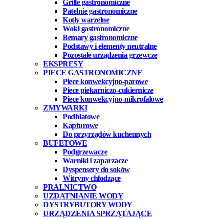
Grille gastronomiczne
Patelnie gastronomiczne
Kotły warzelne
Woki gastronomiczne
Bemary gastronomiczne
Podstawy i elementy neutralne
Pozostałe urządzenia grzewcze
EKSPRESY
PIECE GASTRONOMICZNE
Piece konwekcyjno-parowe
Piece piekarniczo-cukiernicze
Piece konwekcyjno-mikrofalowe
ZMYWARKI
Podblatowe
Kapturowe
Do przyrządów kuchennych
BUFETOWE
Podgrzewacze
Warniki i zaparzacze
Dyspensery do soków
Witryny chłodzące
PRALNICTWO
UZDATNIANIE WODY
DYSTRYBUTORY WODY
URZĄDZENIA SPRZĄTAJĄCE