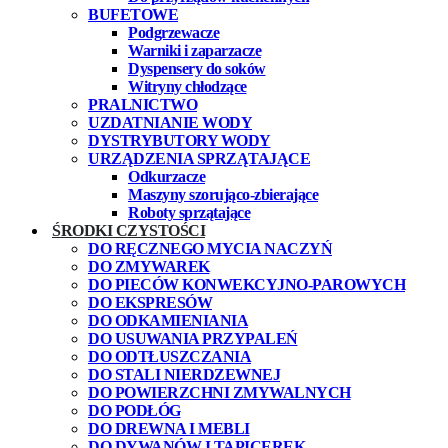
BUFETOWE
Podgrzewacze
Warniki i zaparzacze
Dyspensery do soków
Witryny chłodzące
PRALNICTWO
UZDATNIANIE WODY
DYSTRYBUTORY WODY
URZĄDZENIA SPRZĄTAJĄCE
Odkurzacze
Maszyny szorująco-zbierające
Roboty sprzątające
ŚRODKI CZYSTOŚCI
DO RĘCZNEGO MYCIA NACZYŃ
DO ZMYWAREK
DO PIECÓW KONWEKCYJNO-PAROWYCH
DO EKSPRESÓW
DO ODKAMIENIANIA
DO USUWANIA PRZYPALEŃ
DO ODTŁUSZCZANIA
DO STALI NIERDZEWNEJ
DO POWIERZCHNI ZMYWALNYCH
DO PODŁÓG
DO DREWNA I MEBLI
DO DYWANÓW I TAPICEREK