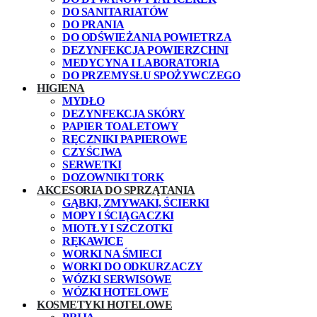
DO SANITARIATÓW
DO PRANIA
DO ODŚWIEŻANIA POWIETRZA
DEZYNFEKCJA POWIERZCHNI
MEDYCYNA I LABORATORIA
DO PRZEMYSŁU SPOŻYWCZEGO
HIGIENA
MYDŁO
DEZYNFEKCJA SKÓRY
PAPIER TOALETOWY
RĘCZNIKI PAPIEROWE
CZYŚCIWA
SERWETKI
DOZOWNIKI TORK
AKCESORIA DO SPRZĄTANIA
GĄBKI, ZMYWAKI, ŚCIERKI
MOPY I ŚCIĄGACZKI
MIOTŁY I SZCZOTKI
RĘKAWICE
WORKI NA ŚMIECI
WORKI DO ODKURZACZY
WÓZKI SERWISOWE
WÓZKI HOTELOWE
KOSMETYKI HOTELOWE