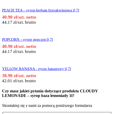
PEACH TEA – syrop herbata brzoskwiniowa 0,7l
40.90
zł
/szt. netto
44.17
zł
/szt. brutto
POPCORN – syrop popcorn 0,7l
40.90
zł
/szt. netto
44.17
zł
/szt. brutto
YELLOW BANANA - syrop bananowy 0,7l
38.90
zł
/szt. netto
42.01
zł
/szt. brutto
Czy masz jakieś pytania dotyczące produktu
CLOUDY
LEMONADE – syrop baza lemoniady 1l
?
Skontaktuj się z nami za pomocą poniższego formularza