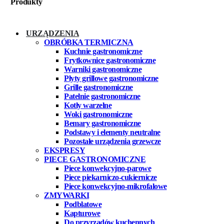
Produkty
URZĄDZENIA
OBRÓBKA TERMICZNA
Kuchnie gastronomiczne
Frytkownice gastronomiczne
Warniki gastronomiczne
Płyty grillowe gastronomiczne
Grille gastronomiczne
Patelnie gastronomiczne
Kotły warzelne
Woki gastronomiczne
Bemary gastronomiczne
Podstawy i elementy neutralne
Pozostałe urządzenia grzewcze
EKSPRESY
PIECE GASTRONOMICZNE
Piece konwekcyjno-parowe
Piece piekarniczo-cukiernicze
Piece konwekcyjno-mikrofalowe
ZMYWARKI
Podblatowe
Kapturowe
Do przyrządów kuchennych