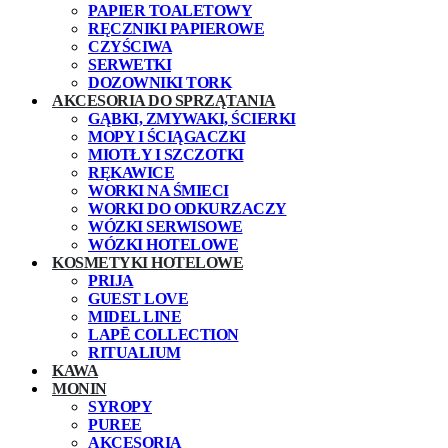
PAPIER TOALETOWY
RĘCZNIKI PAPIEROWE
CZYŚCIWA
SERWETKI
DOZOWNIKI TORK
AKCESORIA DO SPRZĄTANIA
GĄBKI, ZMYWAKI, ŚCIERKI
MOPY I ŚCIĄGACZKI
MIOTŁY I SZCZOTKI
RĘKAWICE
WORKI NA ŚMIECI
WORKI DO ODKURZACZY
WÓZKI SERWISOWE
WÓZKI HOTELOWE
KOSMETYKI HOTELOWE
PRIJA
GUEST LOVE
MIDEL LINE
LAPĒ COLLECTION
RITUALIUM
KAWA
MONIN
SYROPY
PUREE
AKCESORIA