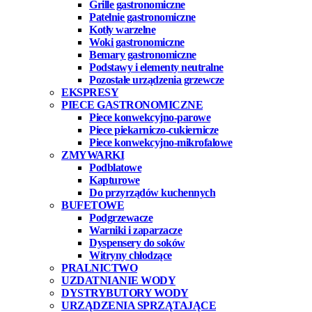
Grille gastronomiczne
Patelnie gastronomiczne
Kotły warzelne
Woki gastronomiczne
Bemary gastronomiczne
Podstawy i elementy neutralne
Pozostałe urządzenia grzewcze
EKSPRESY
PIECE GASTRONOMICZNE
Piece konwekcyjno-parowe
Piece piekarniczo-cukiernicze
Piece konwekcyjno-mikrofalowe
ZMYWARKI
Podblatowe
Kapturowe
Do przyrządów kuchennych
BUFETOWE
Podgrzewacze
Warniki i zaparzacze
Dyspensery do soków
Witryny chłodzące
PRALNICTWO
UZDATNIANIE WODY
DYSTRYBUTORY WODY
URZĄDZENIA SPRZĄTAJĄCE