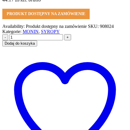
PRODUKT DOSTĘPNY NA ZAMÓWIENIE
Availability:
Produkt dostępny na zamówienie
SKU:
908024
Kategorie:
MONIN
,
SYROPY
-
+
Dodaj do koszyka