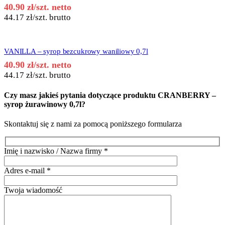
40.90
zł
/szt. netto
44.17
zł
/szt. brutto
VANILLA – syrop bezcukrowy waniliowy 0,7l
40.90
zł
/szt. netto
44.17
zł
/szt. brutto
Czy masz jakieś pytania dotyczące produktu
CRANBERRY –
syrop żurawinowy 0,7l
?
Skontaktuj się z nami za pomocą poniższego formularza
Imię i nazwisko / Nazwa firmy
*
Adres e-mail
*
Twoja wiadomość