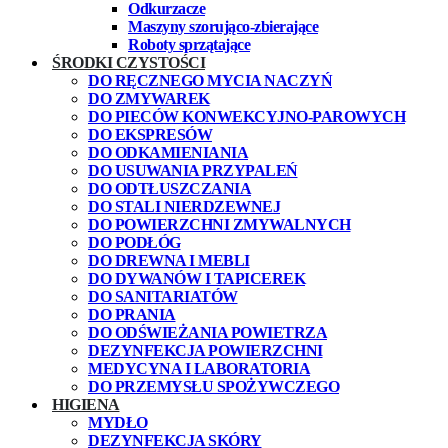
Odkurzacze
Maszyny szorująco-zbierające
Roboty sprzątające
ŚRODKI CZYSTOŚCI
DO RĘCZNEGO MYCIA NACZYŃ
DO ZMYWAREK
DO PIECÓW KONWEKCYJNO-PAROWYCH
DO EKSPRESÓW
DO ODKAMIENIANIA
DO USUWANIA PRZYPALEŃ
DO ODTŁUSZCZANIA
DO STALI NIERDZEWNEJ
DO POWIERZCHNI ZMYWALNYCH
DO PODŁÓG
DO DREWNA I MEBLI
DO DYWANÓW I TAPICEREK
DO SANITARIATÓW
DO PRANIA
DO ODŚWIEŻANIA POWIETRZA
DEZYNFEKCJA POWIERZCHNI
MEDYCYNA I LABORATORIA
DO PRZEMYSŁU SPOŻYWCZEGO
HIGIENA
MYDŁO
DEZYNFEKCJA SKÓRY