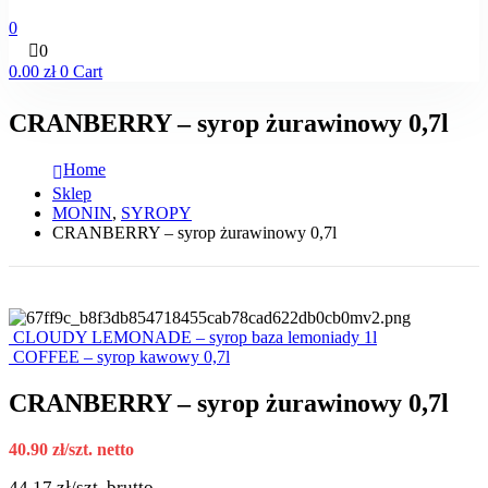
0
0
0.00
zł
0
Cart
CRANBERRY – syrop żurawinowy 0,7l
Home
Sklep
MONIN
,
SYROPY
CRANBERRY – syrop żurawinowy 0,7l
CLOUDY LEMONADE – syrop baza lemoniady 1l
COFFEE – syrop kawowy 0,7l
CRANBERRY – syrop żurawinowy 0,7l
40.90
zł
/szt. netto
44.17
zł
/szt. brutto