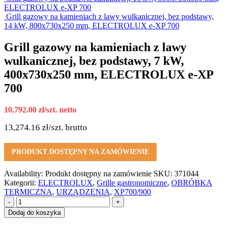
ELECTROLUX e-XP 700
Grill gazowy na kamieniach z lawy wulkanicznej, bez podstawy,
14 kW, 800x730x250 mm, ELECTROLUX e-XP 700
Grill gazowy na kamieniach z lawy
wulkanicznej, bez podstawy, 7 kW,
400x730x250 mm, ELECTROLUX e-XP
700
10,792.00
zł
/szt. netto
13,274.16
zł
/szt. brutto
PRODUKT DOSTĘPNY NA ZAMÓWIENIE
Availability:
Produkt dostępny na zamówienie
SKU:
371044
Kategorii:
ELECTROLUX
,
Grille gastronomiczne
,
OBRÓBKA
TERMICZNA
,
URZĄDZENIA
,
XP700/900
-
+
Dodaj do koszyka