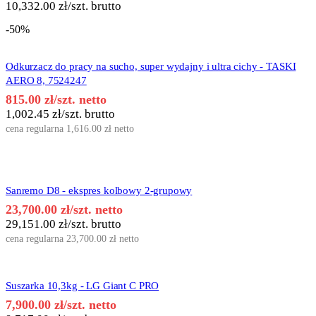
10,332.00
zł
/szt. brutto
-50%
Odkurzacz do pracy na sucho, super wydajny i ultra cichy - TASKI
AERO 8, 7524247
815.00
zł
/szt. netto
1,002.45
zł
/szt. brutto
cena regularna
1,616.00
zł
netto
Sanremo D8 - ekspres kolbowy 2-grupowy
23,700.00
zł
/szt. netto
29,151.00
zł
/szt. brutto
cena regularna
23,700.00
zł
netto
Suszarka 10,3kg - LG Giant C PRO
7,900.00
zł
/szt. netto