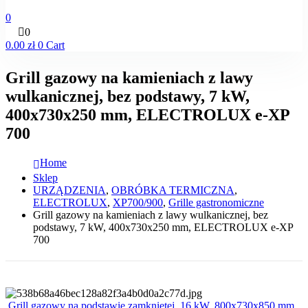
0
0
0.00
zł
0
Cart
Grill gazowy na kamieniach z lawy
wulkanicznej, bez podstawy, 7 kW,
400x730x250 mm, ELECTROLUX e-XP
700
Home
Sklep
URZĄDZENIA
,
OBRÓBKA TERMICZNA
,
ELECTROLUX
,
XP700/900
,
Grille gastronomiczne
Grill gazowy na kamieniach z lawy wulkanicznej, bez
podstawy, 7 kW, 400x730x250 mm, ELECTROLUX e-XP
700
Grill gazowy na podstawie zamkniętej, 16 kW, 800x730x850 mm,