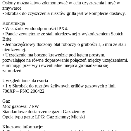
Osłony można łatwo zdemontować w celu czyszczenia i myć w
zmywarce.
• Skrobak do czyszczenia rusztów grilla jest w komplecie dostawy.
Konstrukcja
• Wskaźnik wodoodporności IPX4.
• Panele zewnętrzne ze stali nierdzewnej z wykończeniem Scotch
Brite.
• Jednoczęściowy tłoczony blat roboczy o grubości 1,5 mm ze stali
nierdzewnej.
• Urządzenie ma boczne krawędzie pod kątem prostym,
pozwalające na równe dopasowanie połączeń między urządzeniami,
eliminując przerwy i ewentualne miejsca gromadzenia się
zabrudzeń.
Uwzględnione akcesoria
• 1 x Skrobak do rusztów żeliwnych grillów gazowych z linii
700XP – PNC 206422
Gaz
Moc gazowa: 7 kW
Standardowe dostarczenie gazu: Gaz ziemny
Opcja typu gazu: LPG; Gaz ziemny; Miejski
Kluczowe informacje: