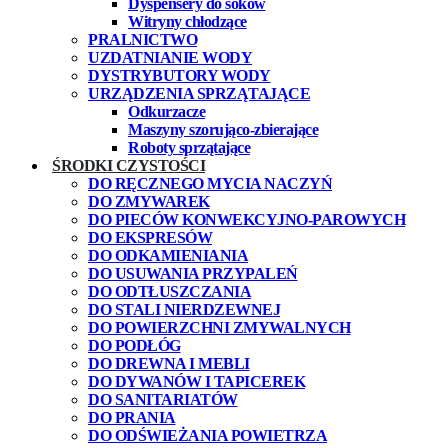
Dyspensery do soków
Witryny chłodzące
PRALNICTWO
UZDATNIANIE WODY
DYSTRYBUTORY WODY
URZĄDZENIA SPRZĄTAJĄCE
Odkurzacze
Maszyny szorująco-zbierające
Roboty sprzątające
ŚRODKI CZYSTOŚCI
DO RĘCZNEGO MYCIA NACZYŃ
DO ZMYWAREK
DO PIECÓW KONWEKCYJNO-PAROWYCH
DO EKSPRESÓW
DO ODKAMIENIANIA
DO USUWANIA PRZYPALEŃ
DO ODTŁUSZCZANIA
DO STALI NIERDZEWNEJ
DO POWIERZCHNI ZMYWALNYCH
DO PODŁÓG
DO DREWNA I MEBLI
DO DYWANÓW I TAPICEREK
DO SANITARIATÓW
DO PRANIA
DO ODŚWIEŻANIA POWIETRZA