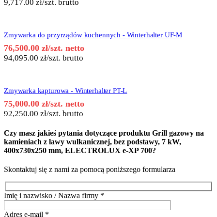
9,717.00
zł
/szt. brutto
Zmywarka do przyrządów kuchennych - Winterhalter UF-M
76,500.00
zł
/szt. netto
94,095.00
zł
/szt. brutto
Zmywarka kapturowa - Winterhalter PT-L
75,000.00
zł
/szt. netto
92,250.00
zł
/szt. brutto
Czy masz jakieś pytania dotyczące produktu
Grill gazowy na
kamieniach z lawy wulkanicznej, bez podstawy, 7 kW,
400x730x250 mm, ELECTROLUX e-XP 700
?
Skontaktuj się z nami za pomocą poniższego formularza
Imię i nazwisko / Nazwa firmy
*
Adres e-mail
*