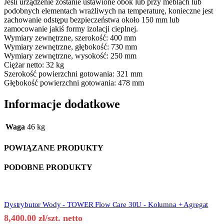
Jeśli urządzenie zostanie ustawione obok lub przy meblach lub
podobnych elementach wrażliwych na temperaturę, konieczne jest
zachowanie odstępu bezpieczeństwa około 150 mm lub
zamocowanie jakiś formy izolacji cieplnej.
Wymiary zewnętrzne, szerokość: 400 mm
Wymiary zewnętrzne, głębokość: 730 mm
Wymiary zewnętrzne, wysokość: 250 mm
Ciężar netto: 32 kg
Szerokość powierzchni gotowania: 321 mm
Głębokość powierzchni gotowania: 478 mm
Informacje dodatkowe
Waga
46 kg
POWIĄZANE PRODUKTY
PODOBNE PRODUKTY
Dystrybutor Wody - TOWER Flow Care 30U - Kolumna + Agregat
8,400.00
zł
/szt. netto