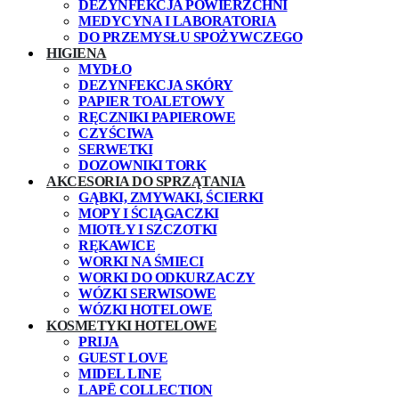
DEZYNFEKCJA POWIERZCHNI
MEDYCYNA I LABORATORIA
DO PRZEMYSŁU SPOŻYWCZEGO
HIGIENA
MYDŁO
DEZYNFEKCJA SKÓRY
PAPIER TOALETOWY
RĘCZNIKI PAPIEROWE
CZYŚCIWA
SERWETKI
DOZOWNIKI TORK
AKCESORIA DO SPRZĄTANIA
GĄBKI, ZMYWAKI, ŚCIERKI
MOPY I ŚCIĄGACZKI
MIOTŁY I SZCZOTKI
RĘKAWICE
WORKI NA ŚMIECI
WORKI DO ODKURZACZY
WÓZKI SERWISOWE
WÓZKI HOTELOWE
KOSMETYKI HOTELOWE
PRIJA
GUEST LOVE
MIDEL LINE
LAPĒ COLLECTION