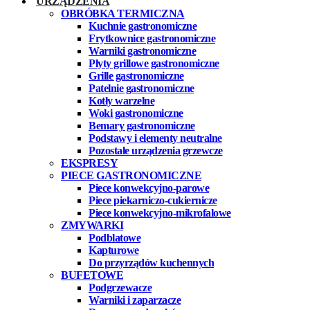
URZĄDZENIA
OBRÓBKA TERMICZNA
Kuchnie gastronomiczne
Frytkownice gastronomiczne
Warniki gastronomiczne
Płyty grillowe gastronomiczne
Grille gastronomiczne
Patelnie gastronomiczne
Kotły warzelne
Woki gastronomiczne
Bemary gastronomiczne
Podstawy i elementy neutralne
Pozostałe urządzenia grzewcze
EKSPRESY
PIECE GASTRONOMICZNE
Piece konwekcyjno-parowe
Piece piekarniczo-cukiernicze
Piece konwekcyjno-mikrofalowe
ZMYWARKI
Podblatowe
Kapturowe
Do przyrządów kuchennych
BUFETOWE
Podgrzewacze
Warniki i zaparzacze