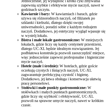
Jednocześnie, jej wydajność i krótki cykl zmywania
zapewnią szybkie i efektywne mycie naczyń, nawet w
godzinach szczytu.
Kawiarnie i bary:
W kawiarniach i barach, gdzie
używa się różnorodnych naczyń, od filiżanek po
szklanki i kieliszki, dlatego dzięki swojej
uniwersalności, poradzi sobie z każdym rodzajem
naczyń. Dodatkowo, jej estetyczny wygląd wpasuje się
w wystrój lokalu.
Bistra i małe lokale gastronomiczne:
W mniejszych
lokalach, gdzie liczy się każdy centymetr przestrzeni,
dlatego UC-XL będzie idealnym rozwiązaniem. Jej
podblatowa konstrukcja pozwoli zaoszczędzić miejsce,
więc jednocześnie zapewni profesjonalne i higieniczne
mycie naczyń.
Hotele (małe i średnie):
W hotelach, gdzie goście
oczekują czystych i lśniących naczyń, UC-XL
zagwarantuje perfekcyjną czystość i higienę.
Dodatkowo, jej łatwa obsługa i konserwacja ułatwią
pracę personelowi.
Stołówki i małe punkty gastronomiczne:
W
stołówkach i małych punktach gastronomicznych,
gdzie liczy się szybkość i efektywność, UC-XL
pozwoli na sprawne umycie naczyń, nawet w krótkim
czasie.