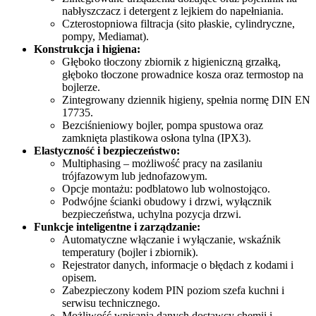
nabłyszczacz i detergent z lejkiem do napełniania.
Czterostopniowa filtracja (sito płaskie, cylindryczne,
pompy, Mediamat).
Konstrukcja i higiena:
Głęboko tłoczony zbiornik z higieniczną grzałką,
głęboko tłoczone prowadnice kosza oraz termostop na
bojlerze.
Zintegrowany dziennik higieny, spełnia normę DIN EN
17735.
Bezciśnieniowy bojler, pompa spustowa oraz
zamknięta plastikowa osłona tylna (IPX3).
Elastyczność i bezpieczeństwo:
Multiphasing – możliwość pracy na zasilaniu
trójfazowym lub jednofazowym.
Opcje montażu: podblatowo lub wolnostojąco.
Podwójne ścianki obudowy i drzwi, wyłącznik
bezpieczeństwa, uchylna pozycja drzwi.
Funkcje inteligentne i zarządzanie:
Automatyczne włączanie i wyłączanie, wskaźnik
temperatury (bojler i zbiornik).
Rejestrator danych, informacje o błędach z kodami i
opisem.
Zabezpieczony kodem PIN poziom szefa kuchni i
serwisu technicznego.
Możliwość wpisania danych dostawcy chemii i