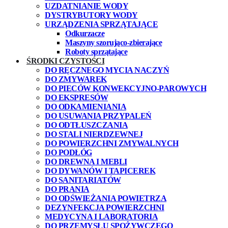
UZDATNIANIE WODY
DYSTRYBUTORY WODY
URZĄDZENIA SPRZĄTAJĄCE
Odkurzacze
Maszyny szorująco-zbierające
Roboty sprzątające
ŚRODKI CZYSTOŚCI
DO RĘCZNEGO MYCIA NACZYŃ
DO ZMYWAREK
DO PIECÓW KONWEKCYJNO-PAROWYCH
DO EKSPRESÓW
DO ODKAMIENIANIA
DO USUWANIA PRZYPALEŃ
DO ODTŁUSZCZANIA
DO STALI NIERDZEWNEJ
DO POWIERZCHNI ZMYWALNYCH
DO PODŁÓG
DO DREWNA I MEBLI
DO DYWANÓW I TAPICEREK
DO SANITARIATÓW
DO PRANIA
DO ODŚWIEŻANIA POWIETRZA
DEZYNFEKCJA POWIERZCHNI
MEDYCYNA I LABORATORIA
DO PRZEMYSŁU SPOŻYWCZEGO