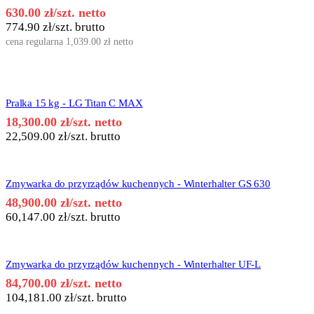
630.00
zł
/szt. netto
774.90
zł
/szt. brutto
cena regularna
1,039.00
zł
netto
Pralka 15 kg - LG Titan C MAX
18,300.00
zł
/szt. netto
22,509.00
zł
/szt. brutto
Zmywarka do przyrządów kuchennych - Winterhalter GS 630
48,900.00
zł
/szt. netto
60,147.00
zł
/szt. brutto
Zmywarka do przyrządów kuchennych - Winterhalter UF-L
84,700.00
zł
/szt. netto
104,181.00
zł
/szt. brutto