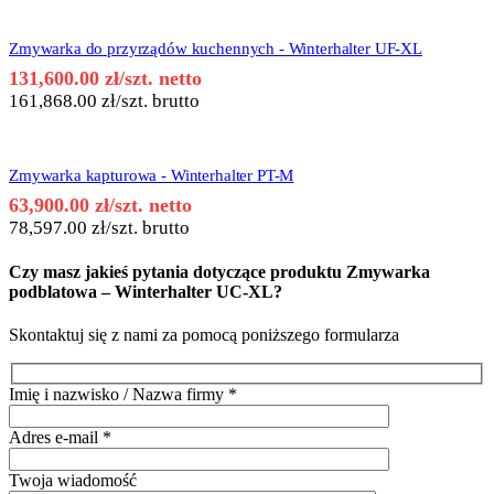
Zmywarka do przyrządów kuchennych - Winterhalter UF-XL
131,600.00
zł
/szt. netto
161,868.00
zł
/szt. brutto
Zmywarka kapturowa - Winterhalter PT-M
63,900.00
zł
/szt. netto
78,597.00
zł
/szt. brutto
Czy masz jakieś pytania dotyczące produktu
Zmywarka
podblatowa – Winterhalter UC-XL
?
Skontaktuj się z nami za pomocą poniższego formularza
Imię i nazwisko / Nazwa firmy
*
Adres e-mail
*
Twoja wiadomość