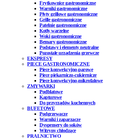
Frytkownice gastronomiczne
Warniki gastronomiczne
Płyty grillowe gastronomiczne
Grille gastronomiczne
Patelnie gastronomiczne
Kotły warzelne
Woki gastronomiczne
Bemary gastronomiczne
Podstawy i elementy neutralne
Pozostałe urządzenia grzewcze
EKSPRESY
PIECE GASTRONOMICZNE
Piece konwekcyjno-parowe
Piece piekarniczo-cukiernicze
Piece konwekcyjno-mikrofalowe
ZMYWARKI
Podblatowe
Kapturowe
Do przyrządów kuchennych
BUFETOWE
Podgrzewacze
Warniki i zaparzacze
Dyspensery do soków
Witryny chłodzące
PRALNICTWO