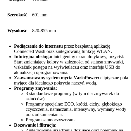
Szerokość
691 mm
Wysokość
820-855 mm
Podłączenie do internetu
przez bezpłatną aplikację
Connected Wash oraz zintegrowaną funkcję WLAN.
Intuicyjna obsługa:
inteligentny ekran dotykowy, przycisk
Start zmieniający kolory w zależności od statusu zmywarki,
wskaźnik postępu na wyświetlaczu oraz interfejs USB do
aktualizacji oprogramowania.
Zaawansowany system mycia VarioPower:
eliptyczne pola
myjące dla idealnego pokrycia naczyń wodą.
Programy zmywania:
3 standardowe programy (w tym dla zmywarek do
sztućców).
Programy specjalne: ECO, krótki, cichy, głębokiego
czyszczenia, namaczania, intensywny, wymiany wody
oraz odkamieniania.
Program samooczyszczania.
Dozowanie i filtracja:
Zintegrowane urządzenia dozujące oraz pojemnik na