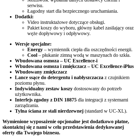
serwisu.
Łagodny start dla bezpiecznego uruchamiania.
Dodatki:
Video instruktażowe dotyczące obsługi.
Pakiet koszy do wyboru, główny kabel zasilający oraz
węże dopływowy i odpływowy.
Wersje specjalne:
Energy
– wymiennik ciepła dla oszczędności energii.
Cool
– płukanie zimną wodą w maszynach do szkła.
Wbudowana osmoza –
UC Excellence-i
Wbudowana osmoza i zmiękczacz – UC Excellence-iPlus
Wbudowany zmiękczacz
Lance ssące do detergentu i nabłyszczacza
z czujnikiem
poziomu płynu.
Indywidualny zestaw koszy
dostosowany do potrzeb
użytkownika.
Interfejs zgodny z DIN 18875
dla integracji z systemami
zarządzania.
Tylna ściana ze stali nierdzewnej
(standard w UC-XL).
Wymienione wyposażenie opcjonalne jest dodatkowo płatne,
skontaktuj się z nami w celu przedstawienia dedykowanej
oferty dla Twojego biznesu.