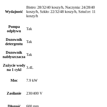
Bistro: 28/32/40 koszy/h, Naczynia: 24/28/40
Wydajność
koszy/h, Szkło: 22/32/48 koszy/h, Sztućce: 11
koszy/h
Pompa
Tak
odpływu
Dozownik
Tak
detergentu
Dozownik
Tak
nabłyszczacza
Zużycie wody
3.4L
na 1 cykl
Moc
7.9 kW
Zasilanie
230/400 V
Długość
600 mm