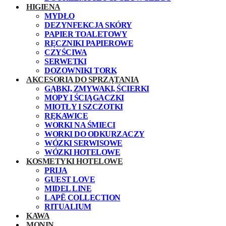
HIGIENA
MYDŁO
DEZYNFEKCJA SKÓRY
PAPIER TOALETOWY
RĘCZNIKI PAPIEROWE
CZYŚCIWA
SERWETKI
DOZOWNIKI TORK
AKCESORIA DO SPRZĄTANIA
GĄBKI, ZMYWAKI, ŚCIERKI
MOPY I ŚCIĄGACZKI
MIOTŁY I SZCZOTKI
RĘKAWICE
WORKI NA ŚMIECI
WORKI DO ODKURZACZY
WÓZKI SERWISOWE
WÓZKI HOTELOWE
KOSMETYKI HOTELOWE
PRIJA
GUEST LOVE
MIDEL LINE
LAPĒ COLLECTION
RITUALIUM
KAWA
MONIN