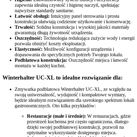
zapewnia idealną czystość i higienę naczyń, spełniając
najwyższe standardy sanitarne.
Łatwość obsługi:
Intuicyjny panel sterowania i prosta
konstrukcja ułatwiają codzienne użytkowanie i konserwację.
Trwałość:
Solidna konstrukcja i wysokiej jakości materiały
gwarantują długą żywotność urządzenia.
Oszczędność:
Technologia redukująca zużycie wody i energii
pozwala obniżyć koszty eksploatacji.
Elastyczność:
Możliwość konfiguracji urządzenia i
dopasowania do specyficznych potrzeb Twojego lokalu.
Podblatowa konstrukcja:
Oszczędność miejsca i łatwość
montażu w każdej kuchni.
Winterhalter UC-XL to idealne rozwiązanie dla:
Zmywarka podblatowa Winterhalter UC-XL, ze względu na
swoją uniwersalność, wydajność i kompaktowe wymiary,
będzie idealnym rozwiązaniem dla szerokiego spektrum lokali
gastronomicznych. Oto kilka przykładów:
Restauracje (małe i średnie):
W restauracjach, gdzie
przestrzeń kuchenna jest często ograniczona, dlatego
dzięki swojej podblatowej konstrukcji, pozwoli na
optymalne wykorzystanie dostępnego miejsca.