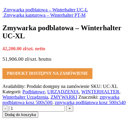
Zmywarka podblatowa – Winterhalter UC-L
Zmywarka kapturowa – Winterhalter PT-M
Zmywarka podblatowa – Winterhalter
UC-XL
42,200.00
zł
/szt. netto
51,906.00
zł
/szt. brutto
PRODUKT DOSTĘPNY NA ZAMÓWIENIE
Availability:
Produkt dostępny na zamówienie
SKU:
UC-XL
Kategorii:
Podblatowe
,
URZĄDZENIA
,
WINTERHALTER
,
Winterhalter Urządzenia
,
ZMYWARKI
Znaczniki:
zmywarka
podblatowa kosz 500x500
,
zmywarka podblatowa kosz 500x540
-
+
Dodaj do koszyka