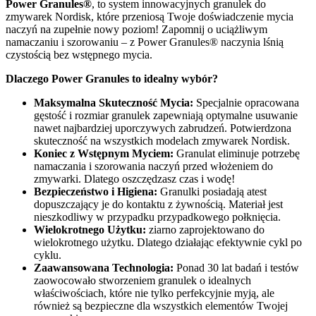
Power Granules®
, to system innowacyjnych granulek do
zmywarek Nordisk, które przeniosą Twoje doświadczenie mycia
naczyń na zupełnie nowy poziom! Zapomnij o uciążliwym
namaczaniu i szorowaniu – z Power Granules® naczynia lśnią
czystością bez wstępnego mycia.
Dlaczego Power Granules to idealny wybór?
Maksymalna Skuteczność Mycia:
Specjalnie opracowana
gęstość i rozmiar granulek zapewniają optymalne usuwanie
nawet najbardziej uporczywych zabrudzeń. Potwierdzona
skuteczność na wszystkich modelach zmywarek Nordisk.
Koniec z Wstępnym Myciem:
Granulat eliminuje potrzebę
namaczania i szorowania naczyń przed włożeniem do
zmywarki. Dlatego oszczędzasz czas i wodę!
Bezpieczeństwo i Higiena:
Granulki posiadają atest
dopuszczający je do kontaktu z żywnością. Materiał jest
nieszkodliwy w przypadku przypadkowego połknięcia.
Wielokrotnego Użytku:
ziarno zaprojektowano do
wielokrotnego użytku. Dlatego działając efektywnie cykl po
cyklu.
Zaawansowana Technologia:
Ponad 30 lat badań i testów
zaowocowało stworzeniem granulek o idealnych
właściwościach, które nie tylko perfekcyjnie myją, ale
również są bezpieczne dla wszystkich elementów Twojej