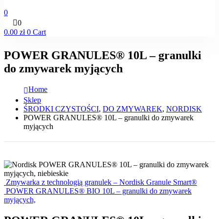
0
0
0.00
zł
0
Cart
POWER GRANULES® 10L – granulki
do zmywarek myjących
Home
Sklep
ŚRODKI CZYSTOŚCI
,
DO ZMYWAREK
,
NORDISK
POWER GRANULES® 10L – granulki do zmywarek
myjących
Zmywarka z technologią granulek – Nordisk Granule Smart®
POWER GRANULES® BIO 10L – granulki do zmywarek
myjących,