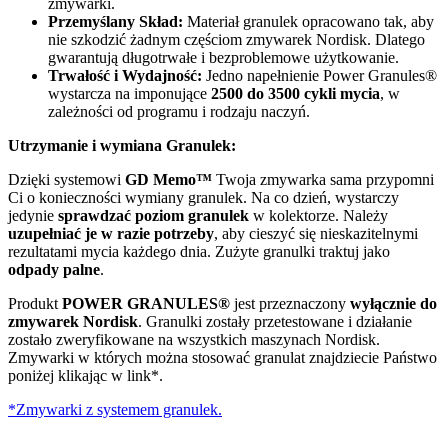
zmywarki.
Przemyślany Skład:
Materiał granulek opracowano tak, aby
nie szkodzić żadnym częściom zmywarek Nordisk. Dlatego
gwarantują długotrwałe i bezproblemowe użytkowanie.
Trwałość i Wydajność:
Jedno napełnienie Power Granules®
wystarcza na imponujące
2500 do 3500 cykli mycia
, w
zależności od programu i rodzaju naczyń.
Utrzymanie i wymiana Granulek:
Dzięki systemowi
GD Memo™
Twoja zmywarka sama przypomni
Ci o konieczności wymiany granulek. Na co dzień, wystarczy
jedynie
sprawdzać poziom granulek
w kolektorze. Należy
uzupełniać je w razie potrzeby
, aby cieszyć się nieskazitelnymi
rezultatami mycia każdego dnia. Zużyte granulki traktuj jako
odpady palne
.
Produkt
POWER GRANULES®
jest przeznaczony
wyłącznie do
zmywarek Nordisk
. Granulki zostały przetestowane i działanie
zostało zweryfikowane na wszystkich maszynach Nordisk.
Zmywarki w których można stosować granulat znajdziecie Państwo
poniżej klikając w link*.
*Zmywarki z systemem granulek.