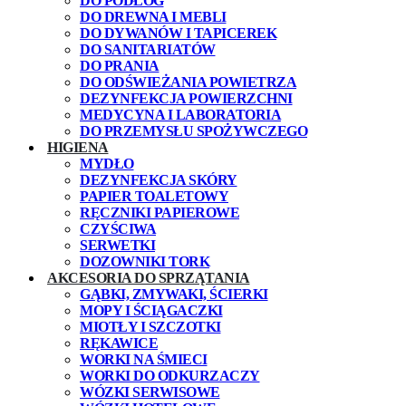
DO PODŁÓG
DO DREWNA I MEBLI
DO DYWANÓW I TAPICEREK
DO SANITARIATÓW
DO PRANIA
DO ODŚWIEŻANIA POWIETRZA
DEZYNFEKCJA POWIERZCHNI
MEDYCYNA I LABORATORIA
DO PRZEMYSŁU SPOŻYWCZEGO
HIGIENA
MYDŁO
DEZYNFEKCJA SKÓRY
PAPIER TOALETOWY
RĘCZNIKI PAPIEROWE
CZYŚCIWA
SERWETKI
DOZOWNIKI TORK
AKCESORIA DO SPRZĄTANIA
GĄBKI, ZMYWAKI, ŚCIERKI
MOPY I ŚCIĄGACZKI
MIOTŁY I SZCZOTKI
RĘKAWICE
WORKI NA ŚMIECI
WORKI DO ODKURZACZY
WÓZKI SERWISOWE