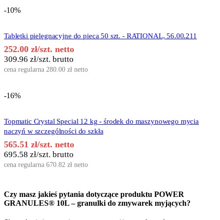
-10%
Tabletki pielęgnacyjne do pieca 50 szt. - RATIONAL, 56.00.211
252.00
zł
/szt. netto
309.96
zł
/szt. brutto
cena regularna
280.00
zł
netto
-16%
Topmatic Crystal Special 12 kg - środek do maszynowego mycia
naczyń w szczególności do szkła
565.51
zł
/szt. netto
695.58
zł
/szt. brutto
cena regularna
670.82
zł
netto
Czy masz jakieś pytania dotyczące produktu
POWER
GRANULES® 10L – granulki do zmywarek myjących
?