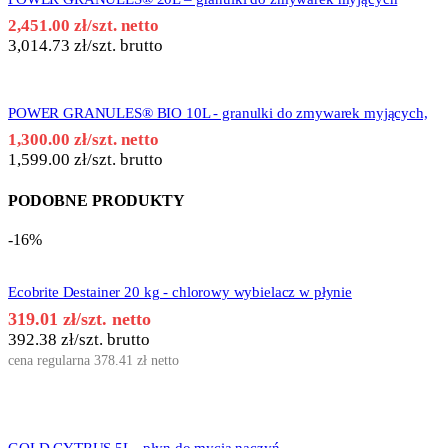
2,451.00
zł
/szt. netto
3,014.73
zł
/szt. brutto
POWER GRANULES® BIO 10L - granulki do zmywarek myjących,
1,300.00
zł
/szt. netto
1,599.00
zł
/szt. brutto
PODOBNE PRODUKTY
-16%
Ecobrite Destainer 20 kg - chlorowy wybielacz w płynie
319.01
zł
/szt. netto
392.38
zł
/szt. brutto
cena regularna
378.41
zł
netto
GOLD CYTRUS 5L - płyn do mycia naczyń