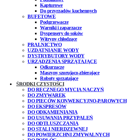
Kapturowe
Do przyrządów kuchennych
BUFETOWE
Podgrzewacze
Warniki i zaparzacze
Dyspensery do soków
Witryny chłodzące
PRALNICTWO
UZDATNIANIE WODY
DYSTRYBUTORY WODY
URZĄDZENIA SPRZĄTAJĄCE
Odkurzacze
Maszyny szorująco-zbierające
Roboty sprzątające
ŚRODKI CZYSTOŚCI
DO RĘCZNEGO MYCIA NACZYŃ
DO ZMYWAREK
DO PIECÓW KONWEKCYJNO-PAROWYCH
DO EKSPRESÓW
DO ODKAMIENIANIA
DO USUWANIA PRZYPALEŃ
DO ODTŁUSZCZANIA
DO STALI NIERDZEWNEJ
DO POWIERZCHNI ZMYWALNYCH