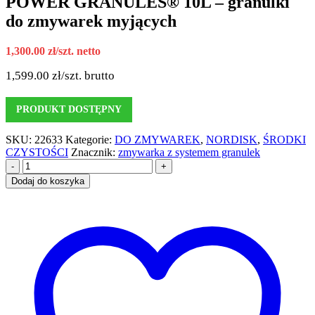
POWER GRANULES® 10L – granulki
do zmywarek myjących
1,300.00
zł
/szt. netto
1,599.00
zł
/szt. brutto
PRODUKT DOSTĘPNY
SKU:
22633
Kategorie:
DO ZMYWAREK
,
NORDISK
,
ŚRODKI
CZYSTOŚCI
Znacznik:
zmywarka z systemem granulek
-
+
Dodaj do koszyka