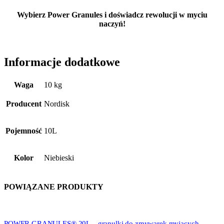
Wybierz Power Granules i doświadcz rewolucji w myciu
naczyń!
Informacje dodatkowe
Waga
10 kg
Producent
Nordisk
Pojemność
10L
Kolor
Niebieski
POWIĄZANE PRODUKTY
POWER GRANULES® 20L – granulki do zmywarek myjących