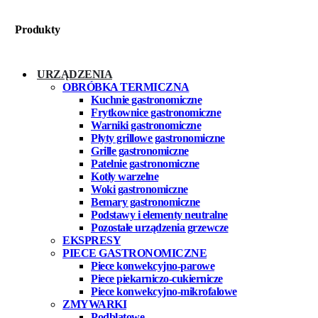
Produkty
URZĄDZENIA
OBRÓBKA TERMICZNA
Kuchnie gastronomiczne
Frytkownice gastronomiczne
Warniki gastronomiczne
Płyty grillowe gastronomiczne
Grille gastronomiczne
Patelnie gastronomiczne
Kotły warzelne
Woki gastronomiczne
Bemary gastronomiczne
Podstawy i elementy neutralne
Pozostałe urządzenia grzewcze
EKSPRESY
PIECE GASTRONOMICZNE
Piece konwekcyjno-parowe
Piece piekarniczo-cukiernicze
Piece konwekcyjno-mikrofalowe
ZMYWARKI
Podblatowe