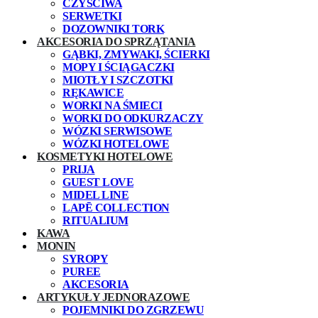
CZYŚCIWA
SERWETKI
DOZOWNIKI TORK
AKCESORIA DO SPRZĄTANIA
GĄBKI, ZMYWAKI, ŚCIERKI
MOPY I ŚCIĄGACZKI
MIOTŁY I SZCZOTKI
RĘKAWICE
WORKI NA ŚMIECI
WORKI DO ODKURZACZY
WÓZKI SERWISOWE
WÓZKI HOTELOWE
KOSMETYKI HOTELOWE
PRIJA
GUEST LOVE
MIDEL LINE
LAPĒ COLLECTION
RITUALIUM
KAWA
MONIN
SYROPY
PUREE
AKCESORIA
ARTYKUŁY JEDNORAZOWE
POJEMNIKI DO ZGRZEWU