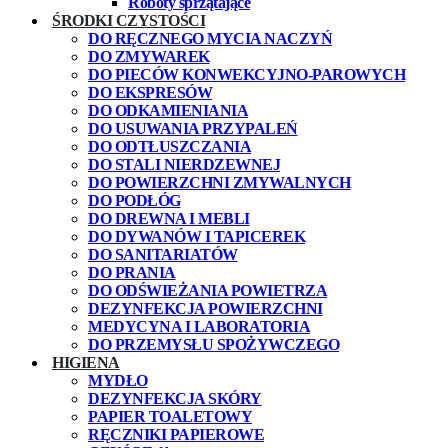
Roboty sprzątające
ŚRODKI CZYSTOŚCI
DO RĘCZNEGO MYCIA NACZYŃ
DO ZMYWAREK
DO PIECÓW KONWEKCYJNO-PAROWYCH
DO EKSPRESÓW
DO ODKAMIENIANIA
DO USUWANIA PRZYPALEŃ
DO ODTŁUSZCZANIA
DO STALI NIERDZEWNEJ
DO POWIERZCHNI ZMYWALNYCH
DO PODŁÓG
DO DREWNA I MEBLI
DO DYWANÓW I TAPICEREK
DO SANITARIATÓW
DO PRANIA
DO ODŚWIEŻANIA POWIETRZA
DEZYNFEKCJA POWIERZCHNI
MEDYCYNA I LABORATORIA
DO PRZEMYSŁU SPOŻYWCZEGO
HIGIENA
MYDŁO
DEZYNFEKCJA SKÓRY
PAPIER TOALETOWY
RĘCZNIKI PAPIEROWE