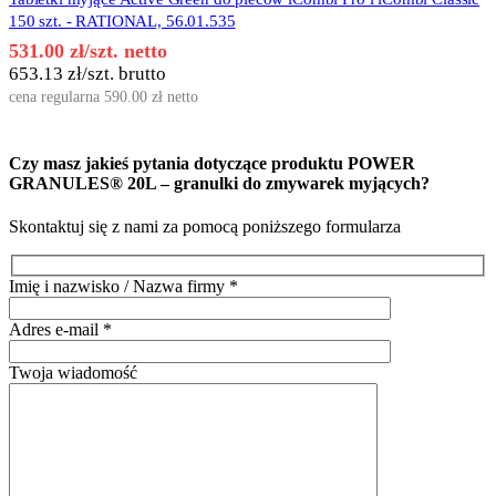
150 szt. - RATIONAL, 56.01.535
531.00
zł
/szt. netto
653.13
zł
/szt. brutto
cena regularna
590.00
zł
netto
Czy masz jakieś pytania dotyczące produktu
POWER
GRANULES® 20L – granulki do zmywarek myjących
?
Skontaktuj się z nami za pomocą poniższego formularza
Imię i nazwisko / Nazwa firmy
*
Adres e-mail
*
Twoja wiadomość