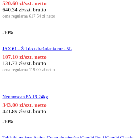
520.60
zł
/szt. netto
640.34
zł
/szt. brutto
cena regularna
617.54
zł
netto
-10%
JAX 61 - Żel do udrażniania rur - 5L
107.10
zł
/szt. netto
131.73
zł
/szt. brutto
cena regularna
119.00
zł
netto
Neomoscan FA 19 24kg
343.00
zł
/szt. netto
421.89
zł
/szt. brutto
-10%
Tabletki myjące Active Green do pieców iCombi Pro i iCombi Classic