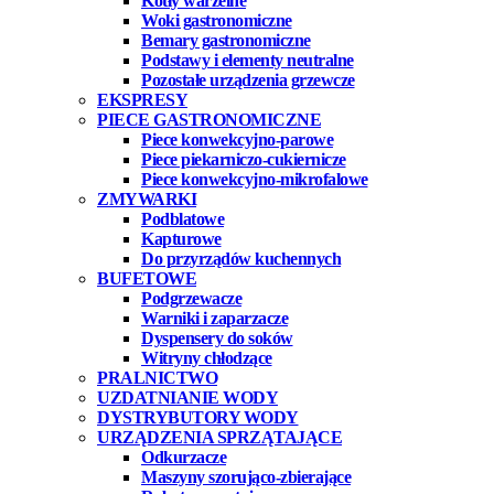
Kotły warzelne
Woki gastronomiczne
Bemary gastronomiczne
Podstawy i elementy neutralne
Pozostałe urządzenia grzewcze
EKSPRESY
PIECE GASTRONOMICZNE
Piece konwekcyjno-parowe
Piece piekarniczo-cukiernicze
Piece konwekcyjno-mikrofalowe
ZMYWARKI
Podblatowe
Kapturowe
Do przyrządów kuchennych
BUFETOWE
Podgrzewacze
Warniki i zaparzacze
Dyspensery do soków
Witryny chłodzące
PRALNICTWO
UZDATNIANIE WODY
DYSTRYBUTORY WODY
URZĄDZENIA SPRZĄTAJĄCE
Odkurzacze
Maszyny szorująco-zbierające