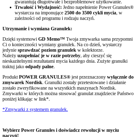
gwarantują długotrwałe i bezproblemowe użytkowanie.
Trwałość i Wydajność:
Jedno napełnienie Power Granules®
wystarcza na imponujące
2500 do 3500 cykli mycia
, w
zależności od programu i rodzaju naczyń.
Utrzymanie i wymiana Granulek:
Dzięki systemowi
GD Memo™
Twoja zmywarka sama przypomni
Ci o konieczności wymiany granulek. Na co dzień, wystarczy
jedynie
sprawdzać poziom granulek
w kolektorze.
Należy
uzupełniać je w razie potrzeby
, aby cieszyć się
nieskazitelnymi rezultatami mycia każdego dnia. Zużyte granulki
traktuj jako
odpady palne
.
Produkt
POWER GRANULES®
jest przeznaczony
wyłącznie do
zmywarek Nordisk
. Granulki zostały przetestowane i działanie
zostało zweryfikowane na wszystkich maszynach Nordisk.
Zmywarki w których można stosować granulat znajdziecie Państwo
poniżej klikając w link*.
*Zmywarki z systemem granulek.
Wybierz Power Granules i doświadcz rewolucji w myciu
naczyń!