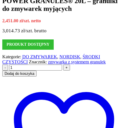
POWER GRANULES® 20L – granulki
do zmywarek myjących
2,451.00
zł
/szt. netto
3,014.73
zł
/szt. brutto
PRODUKT DOSTĘPNY
Kategorie:
DO ZMYWAREK
,
NORDISK
,
ŚRODKI
CZYSTOŚCI
Znacznik:
zmywarka z systemem granulek
-
+
Dodaj do koszyka