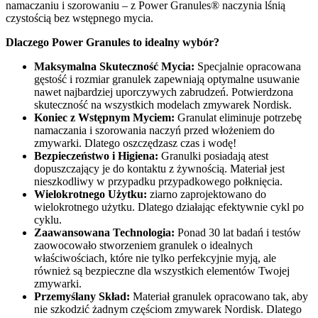
namaczaniu i szorowaniu – z Power Granules® naczynia lśnią
czystością bez wstępnego mycia.
Dlaczego Power Granules to idealny wybór?
Maksymalna Skuteczność Mycia:
Specjalnie opracowana
gęstość i rozmiar granulek zapewniają optymalne usuwanie
nawet najbardziej uporczywych zabrudzeń. Potwierdzona
skuteczność na wszystkich modelach zmywarek Nordisk.
Koniec z Wstępnym Myciem:
Granulat eliminuje potrzebę
namaczania i szorowania naczyń przed włożeniem do
zmywarki. Dlatego oszczędzasz czas i wodę!
Bezpieczeństwo i Higiena:
Granulki posiadają atest
dopuszczający je do kontaktu z żywnością. Materiał jest
nieszkodliwy w przypadku przypadkowego połknięcia.
Wielokrotnego Użytku:
ziarno zaprojektowano do
wielokrotnego użytku. Dlatego działając efektywnie cykl po
cyklu.
Zaawansowana Technologia:
Ponad 30 lat badań i testów
zaowocowało stworzeniem granulek o idealnych
właściwościach, które nie tylko perfekcyjnie myją, ale
również są bezpieczne dla wszystkich elementów Twojej
zmywarki.
Przemyślany Skład:
Materiał granulek opracowano tak, aby
nie szkodzić żadnym częściom zmywarek Nordisk. Dlatego