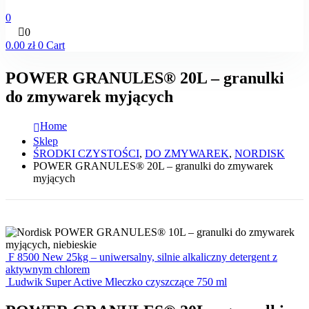
0
0
0.00
zł
0
Cart
POWER GRANULES® 20L – granulki
do zmywarek myjących
Home
Sklep
ŚRODKI CZYSTOŚCI
,
DO ZMYWAREK
,
NORDISK
POWER GRANULES® 20L – granulki do zmywarek
myjących
F 8500 New 25kg – uniwersalny, silnie alkaliczny detergent z
aktywnym chlorem
Ludwik Super Active Mleczko czyszczące 750 ml