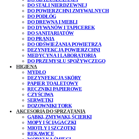
DO STALI NIERDZEWNEJ
DO POWIERZCHNI ZMYWALNYCH
DO PODŁÓG
DO DREWNA I MEBLI
DO DYWANÓW I TAPICEREK
DO SANITARIATÓW
DO PRANIA
DO ODŚWIEŻANIA POWIETRZA
DEZYNFEKCJA POWIERZCHNI
MEDYCYNA I LABORATORIA
DO PRZEMYSŁU SPOŻYWCZEGO
HIGIENA
MYDŁO
DEZYNFEKCJA SKÓRY
PAPIER TOALETOWY
RĘCZNIKI PAPIEROWE
CZYŚCIWA
SERWETKI
DOZOWNIKI TORK
AKCESORIA DO SPRZĄTANIA
GĄBKI, ZMYWAKI, ŚCIERKI
MOPY I ŚCIĄGACZKI
MIOTŁY I SZCZOTKI
RĘKAWICE