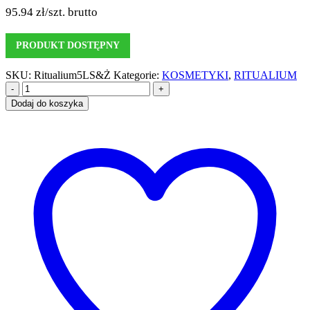
95.94
zł
/szt. brutto
PRODUKT DOSTĘPNY
SKU:
Ritualium5LS&Ż
Kategorie:
KOSMETYKI
,
RITUALIUM
-
+
Dodaj do koszyka