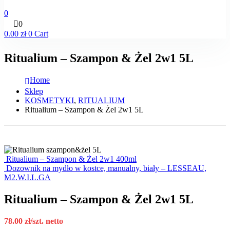
0
0
0.00
zł
0
Cart
Ritualium – Szampon & Żel 2w1 5L
Home
Sklep
KOSMETYKI
,
RITUALIUM
Ritualium – Szampon & Żel 2w1 5L
Ritualium – Szampon & Żel 2w1 400ml
Dozownik na mydło w kostce, manualny, biały – LESSEAU,
M2.W.I.L.GA
Ritualium – Szampon & Żel 2w1 5L
78.00
zł
/szt. netto