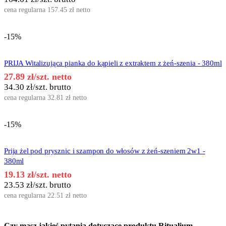
cena regularna
157.45
zł
netto
-15%
PRIJA Witalizująca pianka do kąpieli z extraktem z żeń-szenia - 380ml
27.89
zł
/szt. netto
34.30
zł
/szt. brutto
cena regularna
32.81
zł
netto
-15%
Prija żel pod prysznic i szampon do włosów z żeń-szeniem 2w1 -
380ml
19.13
zł
/szt. netto
23.53
zł
/szt. brutto
cena regularna
22.51
zł
netto
Czy masz jakieś pytania dotyczące produktu
Ritualium –