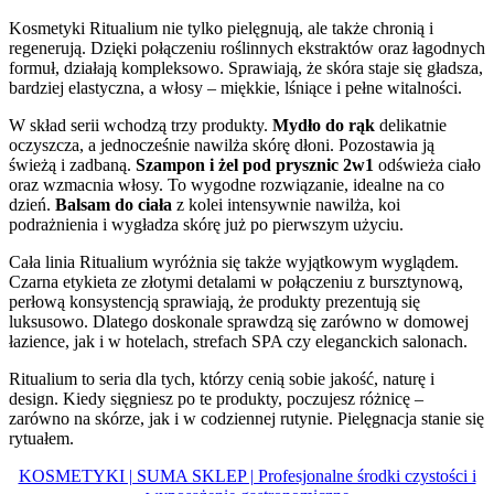
Kosmetyki Ritualium nie tylko pielęgnują, ale także chronią i
regenerują. Dzięki połączeniu roślinnych ekstraktów oraz łagodnych
formuł, działają kompleksowo. Sprawiają, że skóra staje się gładsza,
bardziej elastyczna, a włosy – miękkie, lśniące i pełne witalności.
W skład serii wchodzą trzy produkty.
Mydło do rąk
delikatnie
oczyszcza, a jednocześnie nawilża skórę dłoni. Pozostawia ją
świeżą i zadbaną.
Szampon i żel pod prysznic 2w1
odświeża ciało
oraz wzmacnia włosy. To wygodne rozwiązanie, idealne na co
dzień.
Balsam do ciała
z kolei intensywnie nawilża, koi
podrażnienia i wygładza skórę już po pierwszym użyciu.
Cała linia Ritualium wyróżnia się także wyjątkowym wyglądem.
Czarna etykieta ze złotymi detalami w połączeniu z bursztynową,
perłową konsystencją sprawiają, że produkty prezentują się
luksusowo. Dlatego doskonale sprawdzą się zarówno w domowej
łazience, jak i w hotelach, strefach SPA czy eleganckich salonach.
Ritualium to seria dla tych, którzy cenią sobie jakość, naturę i
design. Kiedy sięgniesz po te produkty, poczujesz różnicę –
zarówno na skórze, jak i w codziennej rutynie. Pielęgnacja stanie się
rytuałem.
KOSMETYKI | SUMA SKLEP | Profesjonalne środki czystości i