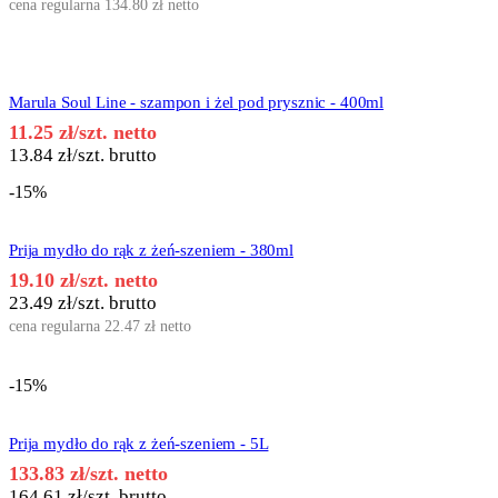
cena regularna
134.80
zł
netto
Marula Soul Line - szampon i żel pod prysznic - 400ml
11.25
zł
/szt. netto
13.84
zł
/szt. brutto
-15%
Prija mydło do rąk z żeń-szeniem - 380ml
19.10
zł
/szt. netto
23.49
zł
/szt. brutto
cena regularna
22.47
zł
netto
-15%
Prija mydło do rąk z żeń-szeniem - 5L
133.83
zł
/szt. netto
164.61
zł
/szt. brutto