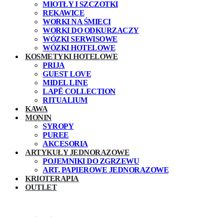
MIOTŁY I SZCZOTKI
RĘKAWICE
WORKI NA ŚMIECI
WORKI DO ODKURZACZY
WÓZKI SERWISOWE
WÓZKI HOTELOWE
KOSMETYKI HOTELOWE
PRIJA
GUEST LOVE
MIDEL LINE
LAPĒ COLLECTION
RITUALIUM
KAWA
MONIN
SYROPY
PUREE
AKCESORIA
ARTYKUŁY JEDNORAZOWE
POJEMNIKI DO ZGRZEWU
ART. PAPIEROWE JEDNORAZOWE
KRIOTERAPIA
OUTLET