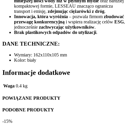
mniejszej ilości wody niż w płynnym mydle
oraz bardziej
kompaktowej formie, LESSEAU znacząco ogranicza
transport i emisję,
zdejmując ciężarówki z dróg
.
Innowacja, która wyróżnia
– pozwala firmom
zbudować
przewagę konkurencyjną
i wspiera realizację celów
ESG
,
jednocześnie
zachwycając użytkowników
.
Brak plastikowych odpadów do utylizacji
.
DANE TECHNICZNE:
Wymiary: 162x110x105 mm
Kolor: biały
Informacje dodatkowe
Waga
0.4 kg
POWIĄZANE PRODUKTY
PODOBNE PRODUKTY
-15%