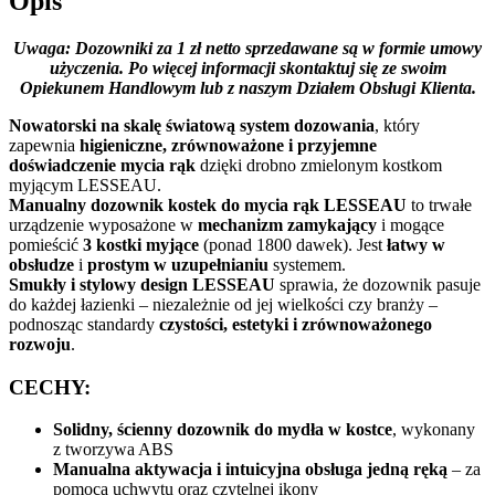
Opis
Uwaga: Dozowniki za 1 zł netto sprzedawane są w formie umowy
użyczenia. Po więcej informacji skontaktuj się ze swoim
Opiekunem Handlowym lub z naszym Działem Obsługi Klienta.
Nowatorski na skalę światową system dozowania
, który
zapewnia
higieniczne, zrównoważone i przyjemne
doświadczenie mycia rąk
dzięki drobno zmielonym kostkom
myjącym LESSEAU.
Manualny dozownik kostek do mycia rąk LESSEAU
to trwałe
urządzenie wyposażone w
mechanizm zamykający
i mogące
pomieścić
3 kostki myjące
(ponad 1800 dawek). Jest
łatwy w
obsłudze
i
prostym w uzupełnianiu
systemem.
Smukły i stylowy design LESSEAU
sprawia, że dozownik pasuje
do każdej łazienki – niezależnie od jej wielkości czy branży –
podnosząc standardy
czystości, estetyki i zrównoważonego
rozwoju
.
CECHY:
Solidny, ścienny dozownik do mydła w kostce
, wykonany
z tworzywa ABS
Manualna aktywacja i intuicyjna obsługa jedną ręką
– za
pomocą uchwytu oraz czytelnej ikony