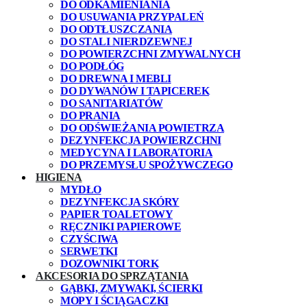
DO ODKAMIENIANIA
DO USUWANIA PRZYPALEŃ
DO ODTŁUSZCZANIA
DO STALI NIERDZEWNEJ
DO POWIERZCHNI ZMYWALNYCH
DO PODŁÓG
DO DREWNA I MEBLI
DO DYWANÓW I TAPICEREK
DO SANITARIATÓW
DO PRANIA
DO ODŚWIEŻANIA POWIETRZA
DEZYNFEKCJA POWIERZCHNI
MEDYCYNA I LABORATORIA
DO PRZEMYSŁU SPOŻYWCZEGO
HIGIENA
MYDŁO
DEZYNFEKCJA SKÓRY
PAPIER TOALETOWY
RĘCZNIKI PAPIEROWE
CZYŚCIWA
SERWETKI
DOZOWNIKI TORK
AKCESORIA DO SPRZĄTANIA
GĄBKI, ZMYWAKI, ŚCIERKI
MOPY I ŚCIĄGACZKI