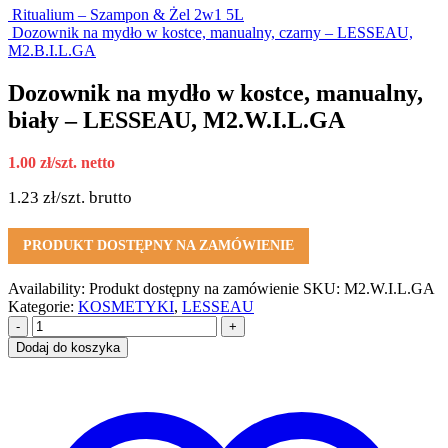
Ritualium – Szampon & Żel 2w1 5L
Dozownik na mydło w kostce, manualny, czarny – LESSEAU,
M2.B.I.L.GA
Dozownik na mydło w kostce, manualny,
biały – LESSEAU, M2.W.I.L.GA
1.00
zł
/szt. netto
1.23
zł
/szt. brutto
PRODUKT DOSTĘPNY NA ZAMÓWIENIE
Availability:
Produkt dostępny na zamówienie
SKU:
M2.W.I.L.GA
Kategorie:
KOSMETYKI
,
LESSEAU
-
+
Dodaj do koszyka