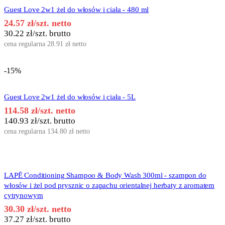
Guest Love 2w1 żel do włosów i ciała - 480 ml
24.57
zł
/szt. netto
30.22
zł
/szt. brutto
cena regularna
28.91
zł
netto
-15%
Guest Love 2w1 żel do włosów i ciała - 5L
114.58
zł
/szt. netto
140.93
zł
/szt. brutto
cena regularna
134.80
zł
netto
LAPĒ Conditioning Shampoo & Body Wash 300ml - szampon do
włosów i żel pod prysznic o zapachu orientalnej herbaty z aromatem
cytrynowym
30.30
zł
/szt. netto
37.27
zł
/szt. brutto