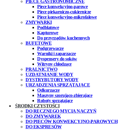
PIECE GASTRONOMICZNE
Piece konwekcyjno-parowe
Piece piekarniczo-cukiernicze
Piece konwekcyjno-mikrofalowe
ZMYWARKI
Podblatowe
Kapturowe
Do przyrządów kuchennych
BUFETOWE
Podgrzewacze
Warniki i zaparzacze
Dyspensery do soków
Witryny chłodzące
PRALNICTWO
UZDATNIANIE WODY
DYSTRYBUTORY WODY
URZĄDZENIA SPRZĄTAJĄCE
Odkurzacze
Maszyny szorująco-zbierające
Roboty sprzątające
ŚRODKI CZYSTOŚCI
DO RĘCZNEGO MYCIA NACZYŃ
DO ZMYWAREK
DO PIECÓW KONWEKCYJNO-PAROWYCH
DO EKSPRESÓW