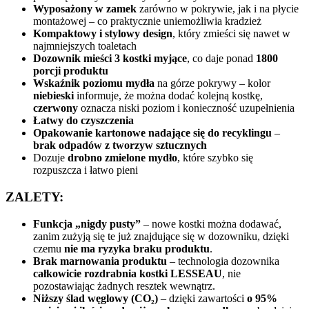
Wyposażony w zamek
zarówno w pokrywie, jak i na płycie
montażowej – co praktycznie uniemożliwia kradzież
Kompaktowy i stylowy design
, który zmieści się nawet w
najmniejszych toaletach
Dozownik mieści 3 kostki myjące
, co daje ponad
1800
porcji produktu
Wskaźnik poziomu mydła
na górze pokrywy – kolor
niebieski
informuje, że można dodać kolejną kostkę,
czerwony
oznacza niski poziom i konieczność uzupełnienia
Łatwy do czyszczenia
Opakowanie kartonowe nadające się do recyklingu
–
brak odpadów z tworzyw sztucznych
Dozuje
drobno zmielone mydło
, które szybko się
rozpuszcza i łatwo pieni
ZALETY:
Funkcja „nigdy pusty”
– nowe kostki można dodawać,
zanim zużyją się te już znajdujące się w dozowniku, dzięki
czemu
nie ma ryzyka braku produktu
.
Brak marnowania produktu
– technologia dozownika
całkowicie rozdrabnia kostki LESSEAU
, nie
pozostawiając żadnych resztek wewnątrz.
Niższy ślad węglowy (CO₂)
– dzięki zawartości
o 95%