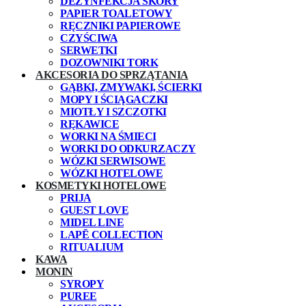
DEZYNFEKCJA SKÓRY
PAPIER TOALETOWY
RĘCZNIKI PAPIEROWE
CZYŚCIWA
SERWETKI
DOZOWNIKI TORK
AKCESORIA DO SPRZĄTANIA
GĄBKI, ZMYWAKI, ŚCIERKI
MOPY I ŚCIĄGACZKI
MIOTŁY I SZCZOTKI
RĘKAWICE
WORKI NA ŚMIECI
WORKI DO ODKURZACZY
WÓZKI SERWISOWE
WÓZKI HOTELOWE
KOSMETYKI HOTELOWE
PRIJA
GUEST LOVE
MIDEL LINE
LAPĒ COLLECTION
RITUALIUM
KAWA
MONIN
SYROPY
PUREE