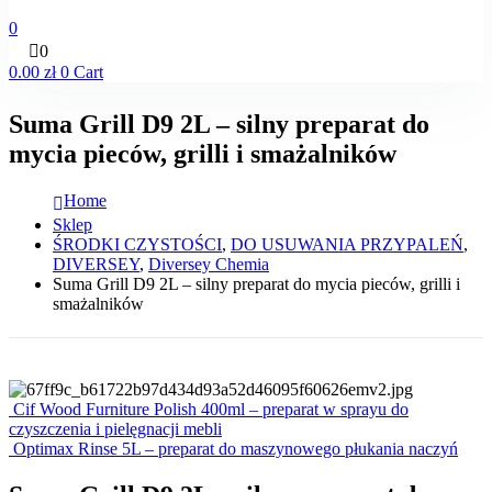
0
0
0.00
zł
0
Cart
Suma Grill D9 2L – silny preparat do
mycia pieców, grilli i smażalników
Home
Sklep
ŚRODKI CZYSTOŚCI
,
DO USUWANIA PRZYPALEŃ
,
DIVERSEY
,
Diversey Chemia
Suma Grill D9 2L – silny preparat do mycia pieców, grilli i
smażalników
Cif Wood Furniture Polish 400ml – preparat w sprayu do
czyszczenia i pielęgnacji mebli
Optimax Rinse 5L – preparat do maszynowego płukania naczyń