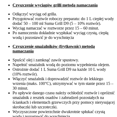
Czyszczenie wyciągów grilli metodą namaczania
Odłączyć wyciąg od grilla.
Przygotować roztwór roboczy preparatu: do 1 L ciepłej wody
dodać 50 – 100 ml Suma Grill D9 (5 – 10% roztwór).
Wyciąg namaczać w roztworze przez 15 – 60 minut.
Po namoczeniu dokładnie wypłukać wyciąg czystą, ciepłą
wodą i pozostawić je do wyschnięcia
Czyszczenie smażalników (frytkownic) metodą
namaczania
Spuścić olej i zamknąć zawór spustowy.
Napełnić smażalnik wodą do poziomu wypełnienia olejem.
Ostrożnie dodać 1 L Suma Grill D9 na każde 10 L wody
(10% roztwór).
Włączyć smażalnik i doprowadzić roztwór do lekkiego
wrzenia (maks. 100°C), utrzymywać w tym stanie przez 15 –
30 minut.
Po upływie danego czasu należy ochłodzić roztwór i opróżnić
smażalnik z resztek osadów i zabrudzeń pozostałych na
ściankach i elementach grzewczych przy pomocy nierysującej
skrobaczki lub szczoteczki.
Wyczyszczone powierzchnie dwukrotnie spłukać czystą
wodą i pozostawić do wyschnięcia.