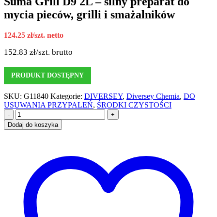
Suma Grill D9 2L – silny preparat do
mycia pieców, grilli i smażalników
124.25
zł
/szt. netto
152.83
zł
/szt. brutto
PRODUKT DOSTĘPNY
SKU:
G11840
Kategorie:
DIVERSEY
,
Diversey Chemia
,
DO
USUWANIA PRZYPALEŃ
,
ŚRODKI CZYSTOŚCI
-
+
Dodaj do koszyka