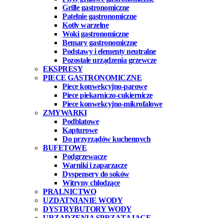
Grille gastronomiczne
Patelnie gastronomiczne
Kotły warzelne
Woki gastronomiczne
Bemary gastronomiczne
Podstawy i elementy neutralne
Pozostałe urządzenia grzewcze
EKSPRESY
PIECE GASTRONOMICZNE
Piece konwekcyjno-parowe
Piece piekarniczo-cukiernicze
Piece konwekcyjno-mikrofalowe
ZMYWARKI
Podblatowe
Kapturowe
Do przyrządów kuchennych
BUFETOWE
Podgrzewacze
Warniki i zaparzacze
Dyspensery do soków
Witryny chłodzące
PRALNICTWO
UZDATNIANIE WODY
DYSTRYBUTORY WODY
URZĄDZENIA SPRZĄTAJĄCE