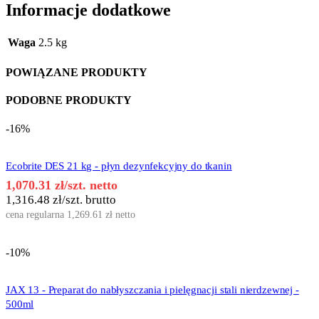
Informacje dodatkowe
Waga
2.5 kg
POWIĄZANE PRODUKTY
PODOBNE PRODUKTY
-16%
Ecobrite DES 21 kg - płyn dezynfekcyjny do tkanin
1,070.31
zł
/szt. netto
1,316.48
zł
/szt. brutto
cena regularna
1,269.61
zł
netto
-10%
JAX 13 - Preparat do nabłyszczania i pielęgnacji stali nierdzewnej -
500ml