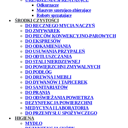
Odkurzacze
Maszyny szorująco-zbierające
Roboty sprzątające
ŚRODKI CZYSTOŚCI
DO RĘCZNEGO MYCIA NACZYŃ
DO ZMYWAREK
DO PIECÓW KONWEKCYJNO-PAROWYCH
DO EKSPRESÓW
DO ODKAMIENIANIA
DO USUWANIA PRZYPALEŃ
DO ODTŁUSZCZANIA
DO STALI NIERDZEWNEJ
DO POWIERZCHNI ZMYWALNYCH
DO PODŁÓG
DO DREWNA I MEBLI
DO DYWANÓW I TAPICEREK
DO SANITARIATÓW
DO PRANIA
DO ODŚWIEŻANIA POWIETRZA
DEZYNFEKCJA POWIERZCHNI
MEDYCYNA I LABORATORIA
DO PRZEMYSŁU SPOŻYWCZEGO
HIGIENA
MYDŁO