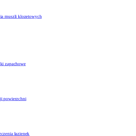
ia muszli klozetowych
dki zapachowe
ji powierzchni
czenia łazienek