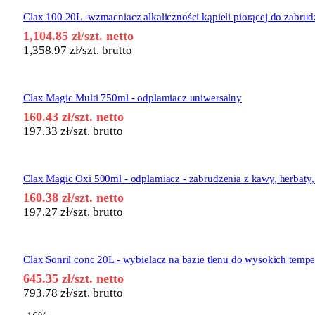
Clax 100 20L -wzmacniacz alkaliczności kąpieli piorącej do zabr
1,104.85
zł
/szt. netto
1,358.97
zł
/szt. brutto
Clax Magic Multi 750ml - odplamiacz uniwersalny
160.43
zł
/szt. netto
197.33
zł
/szt. brutto
Clax Magic Oxi 500ml - odplamiacz - zabrudzenia z kawy, herbaty
160.38
zł
/szt. netto
197.27
zł
/szt. brutto
Clax Sonril conc 20L - wybielacz na bazie tlenu do wysokich tempe
645.35
zł
/szt. netto
793.78
zł
/szt. brutto