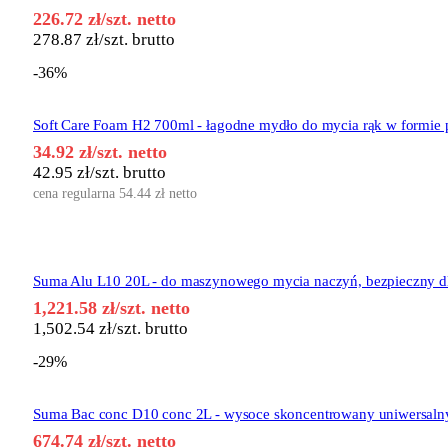
226.72
zł
/szt. netto
278.87
zł
/szt. brutto
-36%
Soft Care Foam H2 700ml - łagodne mydło do mycia rąk w formie 
34.92
zł
/szt. netto
42.95
zł
/szt. brutto
cena regularna
54.44
zł
netto
Suma Alu L10 20L - do maszynowego mycia naczyń, bezpieczny d
1,221.58
zł
/szt. netto
1,502.54
zł
/szt. brutto
-29%
Suma Bac conc D10 conc 2L - wysoce skoncentrowany uniwersalny
674.74
zł
/szt. netto