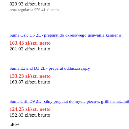
829.93
zł
/szt. brutto
cena regularna
956.41
zł
netto
Suma Calc D5 2L - preparat do okresowego usuwania kamienia
163.43
zł
/szt. netto
201.02
zł
/szt. brutto
Suma Extend D3 2L - preparat odtłuszczający
133.23
zł
/szt. netto
163.87
zł
/szt. brutto
Suma Grill D9 2L - silny preparat do mycia pieców, grilli i smażaln
124.25
zł
/szt. netto
152.83
zł
/szt. brutto
-46%