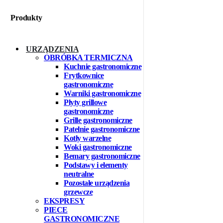
Produkty
URZĄDZENIA
OBRÓBKA TERMICZNA
Kuchnie gastronomiczne
Frytkownice
gastronomiczne
Warniki gastronomiczne
Płyty grillowe
gastronomiczne
Grille gastronomiczne
Patelnie gastronomiczne
Kotły warzelne
Woki gastronomiczne
Bemary gastronomiczne
Podstawy i elementy
neutralne
Pozostałe urządzenia
grzewcze
EKSPRESY
PIECE
GASTRONOMICZNE