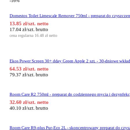
-16%
Domestos Toilet Limescale Remover 750ml - preparat do czyszczen
13.85
zł
/szt. netto
17.04
zł
/szt. brutto
cena regularna
16.48
zł
netto
Ekos Power Screen 30+ dday Green Apple 2 szt. - 30-dniowe wkła
64.53
zł
/szt. netto
79.37
zł
/szt. brutto
Room Care R2 750ml - preparat do codziennego mycia i dezynfekc
32.60
zł
/szt. netto
40.10
zł
/szt. brutto
Room Care R9-plus Pur-Eco 2L - skoncentrowany preparat do czysz