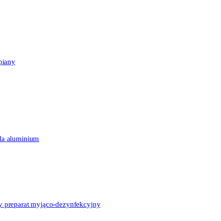
piany
la aluminium
 preparat myjąco-dezynfekcyjny