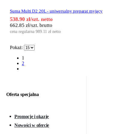
Suma Multi D2 20L - uniwersalny preparat myjący
538.90
zł
/szt. netto
662.85
zł
/szt. brutto
cena regularna
989.11
zł
netto
Pokaż:
1
2
Oferta specjalna
Promocje i okazje
Nowości w ofercie