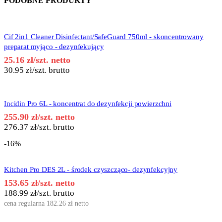
PODOBNE PRODUKTY
Cif 2in1 Cleaner Disinfectant/SafeGuard 750ml - skoncentrowany
preparat myjąco - dezynfekujący
25.16
zł
/szt. netto
30.95
zł
/szt. brutto
Incidin Pro 6L - koncentrat do dezynfekcji powierzchni
255.90
zł
/szt. netto
276.37
zł
/szt. brutto
-16%
Kitchen Pro DES 2L - środek czyszcząco- dezynfekcyjny
153.65
zł
/szt. netto
188.99
zł
/szt. brutto
cena regularna
182.26
zł
netto