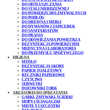
DO ODTŁUSZCZANIA
DO STALI NIERDZEWNEJ
DO POWIERZCHNI ZMYWALNYCH
DO PODŁÓG
DO DREWNA I MEBLI
DO DYWANÓW I TAPICEREK
DO SANITARIATÓW
DO PRANIA
DO ODŚWIEŻANIA POWIETRZA
DEZYNFEKCJA POWIERZCHNI
MEDYCYNA I LABORATORIA
DO PRZEMYSŁU SPOŻYWCZEGO
HIGIENA
MYDŁO
DEZYNFEKCJA SKÓRY
PAPIER TOALETOWY
RĘCZNIKI PAPIEROWE
CZYŚCIWA
SERWETKI
DOZOWNIKI TORK
AKCESORIA DO SPRZĄTANIA
GĄBKI, ZMYWAKI, ŚCIERKI
MOPY I ŚCIĄGACZKI
MIOTŁY I SZCZOTKI