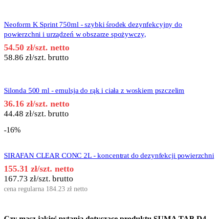
Neoform K Sprint 750ml - szybki środek dezynfekcyjny do
powierzchni i urządzeń w obszarze spożywczy,
54.50
zł
/szt. netto
58.86
zł
/szt. brutto
Silonda 500 ml - emulsja do rąk i ciała z woskiem pszczelim
36.16
zł
/szt. netto
44.48
zł
/szt. brutto
-16%
SIRAFAN CLEAR CONC 2L - koncentrat do dezynfekcji powierzchni
155.31
zł
/szt. netto
167.73
zł
/szt. brutto
cena regularna
184.23
zł
netto
Czy masz jakieś pytania dotyczące produktu
SUMA TAB D4