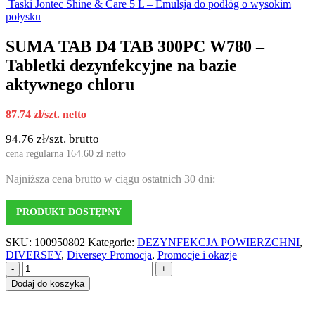
Taski Jontec Shine & Care 5 L – Emulsja do podłóg o wysokim
połysku
SUMA TAB D4 TAB 300PC W780 –
Tabletki dezynfekcyjne na bazie
aktywnego chloru
87.74
zł
/szt. netto
94.76
zł
/szt. brutto
cena regularna
164.60
zł
netto
Najniższa cena brutto w ciągu ostatnich 30 dni:
PRODUKT DOSTĘPNY
SKU:
100950802
Kategorie:
DEZYNFEKCJA POWIERZCHNI
,
DIVERSEY
,
Diversey Promocja
,
Promocje i okazje
-
+
Dodaj do koszyka