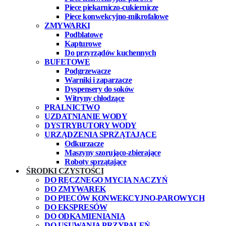
Piece piekarniczo-cukiernicze
Piece konwekcyjno-mikrofalowe
ZMYWARKI
Podblatowe
Kapturowe
Do przyrządów kuchennych
BUFETOWE
Podgrzewacze
Warniki i zaparzacze
Dyspensery do soków
Witryny chłodzące
PRALNICTWO
UZDATNIANIE WODY
DYSTRYBUTORY WODY
URZĄDZENIA SPRZĄTAJĄCE
Odkurzacze
Maszyny szorująco-zbierające
Roboty sprzątające
ŚRODKI CZYSTOŚCI
DO RĘCZNEGO MYCIA NACZYŃ
DO ZMYWAREK
DO PIECÓW KONWEKCYJNO-PAROWYCH
DO EKSPRESÓW
DO ODKAMIENIANIA
DO USUWANIA PRZYPALEŃ