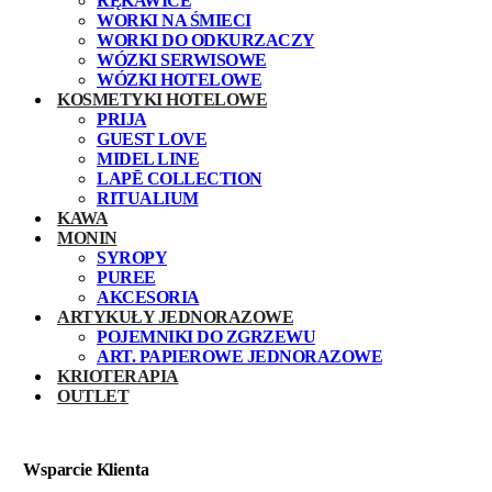
RĘKAWICE
WORKI NA ŚMIECI
WORKI DO ODKURZACZY
WÓZKI SERWISOWE
WÓZKI HOTELOWE
KOSMETYKI HOTELOWE
PRIJA
GUEST LOVE
MIDEL LINE
LAPĒ COLLECTION
RITUALIUM
KAWA
MONIN
SYROPY
PUREE
AKCESORIA
ARTYKUŁY JEDNORAZOWE
POJEMNIKI DO ZGRZEWU
ART. PAPIEROWE JEDNORAZOWE
KRIOTERAPIA
OUTLET
Wsparcie Klienta