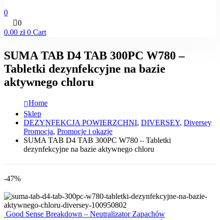
0
0
0.00
zł
0
Cart
SUMA TAB D4 TAB 300PC W780 –
Tabletki dezynfekcyjne na bazie
aktywnego chloru
Home
Sklep
DEZYNFEKCJA POWIERZCHNI
,
DIVERSEY
,
Diversey
Promocja
,
Promocje i okazje
SUMA TAB D4 TAB 300PC W780 – Tabletki
dezynfekcyjne na bazie aktywnego chloru
-47%
Good Sense Breakdown – Neutralizator Zapachów