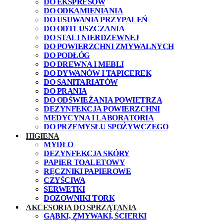
DO EKSPRESÓW
DO ODKAMIENIANIA
DO USUWANIA PRZYPALEŃ
DO ODTŁUSZCZANIA
DO STALI NIERDZEWNEJ
DO POWIERZCHNI ZMYWALNYCH
DO PODŁÓG
DO DREWNA I MEBLI
DO DYWANÓW I TAPICEREK
DO SANITARIATÓW
DO PRANIA
DO ODŚWIEŻANIA POWIETRZA
DEZYNFEKCJA POWIERZCHNI
MEDYCYNA I LABORATORIA
DO PRZEMYSŁU SPOŻYWCZEGO
HIGIENA
MYDŁO
DEZYNFEKCJA SKÓRY
PAPIER TOALETOWY
RĘCZNIKI PAPIEROWE
CZYŚCIWA
SERWETKI
DOZOWNIKI TORK
AKCESORIA DO SPRZĄTANIA
GĄBKI, ZMYWAKI, ŚCIERKI