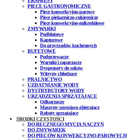
EKSPRESY
PIECE GASTRONOMICZNE
Piece konwekcyjno-parowe
Piece piekarniczo-cukiernicze
Piece konwekcyjno-mikrofalowe
ZMYWARKI
Podblatowe
Kapturowe
Do przyrządów kuchennych
BUFETOWE
Podgrzewacze
Warniki i zaparzacze
Dyspensery do soków
Witryny chłodzące
PRALNICTWO
UZDATNIANIE WODY
DYSTRYBUTORY WODY
URZĄDZENIA SPRZĄTAJĄCE
Odkurzacze
Maszyny szorująco-zbierające
Roboty sprzątające
ŚRODKI CZYSTOŚCI
DO RĘCZNEGO MYCIA NACZYŃ
DO ZMYWAREK
DO PIECÓW KONWEKCYJNO-PAROWYCH