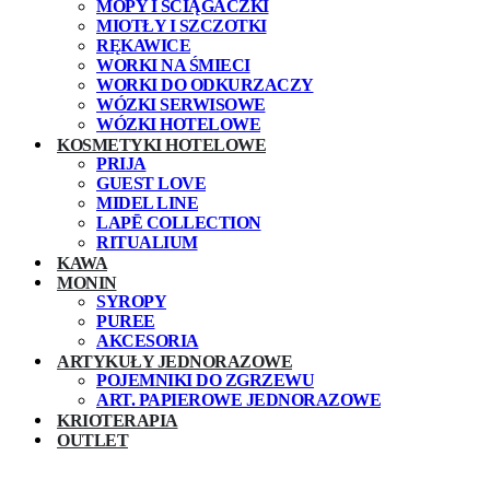
MOPY I ŚCIĄGACZKI
MIOTŁY I SZCZOTKI
RĘKAWICE
WORKI NA ŚMIECI
WORKI DO ODKURZACZY
WÓZKI SERWISOWE
WÓZKI HOTELOWE
KOSMETYKI HOTELOWE
PRIJA
GUEST LOVE
MIDEL LINE
LAPĒ COLLECTION
RITUALIUM
KAWA
MONIN
SYROPY
PUREE
AKCESORIA
ARTYKUŁY JEDNORAZOWE
POJEMNIKI DO ZGRZEWU
ART. PAPIEROWE JEDNORAZOWE
KRIOTERAPIA
OUTLET