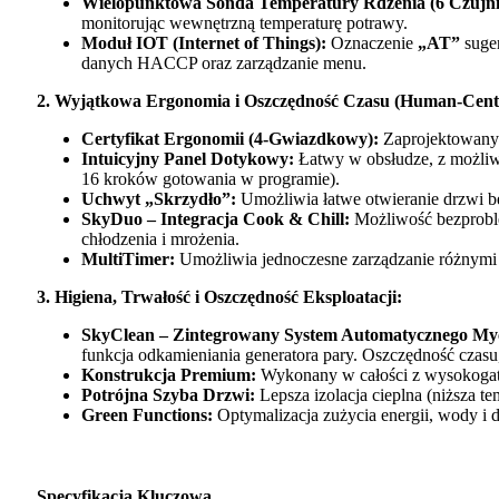
Wielopunktowa Sonda Temperatury Rdzenia (6 Czujn
monitorując wewnętrzną temperaturę potrawy.
Moduł IOT (Internet of Things):
Oznaczenie
„AT”
suger
danych HACCP oraz zarządzanie menu.
2. Wyjątkowa Ergonomia i Oszczędność Czasu (Human-Cente
Certyfikat Ergonomii (4-Gwiazdkowy):
Zaprojektowany z
Intuicyjny Panel Dotykowy:
Łatwy w obsłudze, z możliwo
16 kroków gotowania w programie).
Uchwyt „Skrzydło”:
Umożliwia łatwe otwieranie drzwi bez
SkyDuo – Integracja Cook & Chill:
Możliwość bezproble
chłodzenia i mrożenia.
MultiTimer:
Umożliwia jednoczesne zarządzanie różnymi 
3. Higiena, Trwałość i Oszczędność Eksploatacji:
SkyClean – Zintegrowany System Automatycznego My
funkcja odkamieniania generatora pary. Oszczędność czasu,
Konstrukcja Premium:
Wykonany w całości z wysokogatu
Potrójna Szyba Drzwi:
Lepsza izolacja cieplna (niższa t
Green Functions:
Optymalizacja zużycia energii, wody i 
Specyfikacja Kluczowa