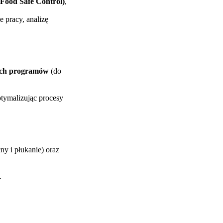
(Food Safe Control)
,
 pracy, analizę
ych programów
(do
tymalizując procesy
y i płukanie) oraz
.