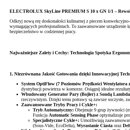
ELECTROLUX SkyLine PREMIUM S 10 x GN 1/1 – Rewolucj
Odkryj nową erę doskonałości kulinarnej z piecem konwekcyj
wymagających profesjonalistach. To zaawansowane urządzenie łą
bezpieczeństwo w codziennej pracy.
Najważniejsze Zalety i Cechy: Technologia Spotyka Ergonom
1. Niezrównana Jakość Gotowania dzięki Innowacyjnej Techn
System OptiFlow (7 Poziomów Prędkości Wentylatora 
dystrybucji powietrza w komorze. Osiągnij idealne rezultat
Wbudowany Generator Pary (Bojler) z Sondą Lambda
rzeczywistym. Dzięki temu potrawy są zawsze soczyste, za
Zaawansowane Tryby Pracy i Cykle+:
Tryb Automatyczny:
Obejmuje 9 grup żywności (mi
Funkcja
Automatic Sensing Phase
optymalizuje pro
Specjalistyczne Cykle+:
Umożliwiają zaawansowaną
(Sous-Vide, EcoDelta),
Wyrastanie Ciasta
oraz
Deh