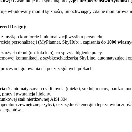
ików):
Gwarantuje maksymalną precyzję i
bezpieczeństwo żywności 
uje wbudowany moduł łączności, umożliwiający zdalne monitorowanie
red Design):
 myślą o komforcie i minimalizacji wysiłku personelu.
ścią personalizacji (MyPlanner, SkyHub) i zapisania do
1000 własn
 użycia dłoni (np. łokciem), co sprzyja higienie pracy.
mowej komunikacji z szybkoschładzarką SkyLine, automatyzując i op
procesami gotowania na poszczególnych półkach.
cia:
5 automatycznych cykli mycia (miękki, średni, mocny, bardzo mocn
 pracy i gwarancja higieny.
nkowej stali nierdzewnej AISI 304.
emperatura zewnętrznej szyby), oszczędność energii i lepsza widoczność
detergentów.