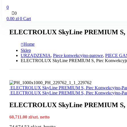
0
0
0.00
zł
0
Cart
ELECTROLUX SkyLine PREMIUM S, Pi
Home
Sklep
URZĄDZENIA
,
Piece konwekcyjno-parowe
,
PIECE G
ELECTROLUX SkyLine PREMIUM S, Piec Konwekcyjno
ELECTROLUX SkyLine PREMIUM S, Piec Konwekcyjno-Par
ELECTROLUX SkyLine PREMIUM S, Piec Konwekcyjno-Par
ELECTROLUX SkyLine PREMIUM S, Pi
60,711.00
zł
/szt. netto
74,674.53
zł
/szt. brutto