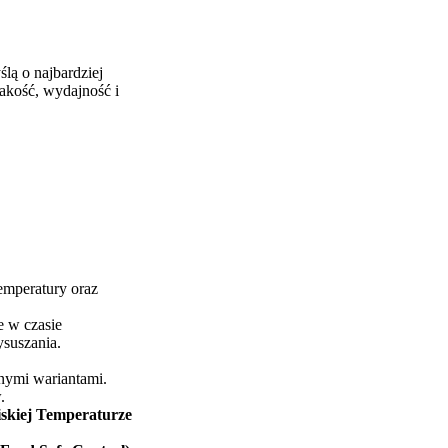
lą o najbardziej
akość, wydajność i
emperatury oraz
 w czasie
ysuszania.
nymi wariantami.
.
skiej Temperaturze