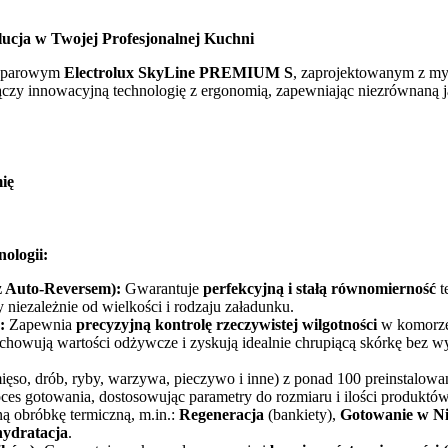
a w Twojej Profesjonalnej Kuchni
no-parowym
Electrolux SkyLine PREMIUM S
, zaprojektowanym z myś
czy innowacyjną technologię z ergonomią, zapewniając niezrównaną j
ię
ologii:
z Auto-Reversem):
Gwarantuje
perfekcyjną i stałą równomierność
t
y niezależnie od wielkości i rodzaju załadunku.
:
Zapewnia
precyzyjną kontrolę rzeczywistej wilgotności
w komorze
chowują wartości odżywcze i zyskują idealnie chrupiącą skórkę bez w
ęso, drób, ryby, warzywa, pieczywo i inne) z ponad 100 preinstalowa
ces gotowania, dostosowując parametry do rozmiaru i ilości produktów
 obróbkę termiczną, m.in.:
Regeneracja
(bankiety),
Gotowanie w Ni
ydratacja
.