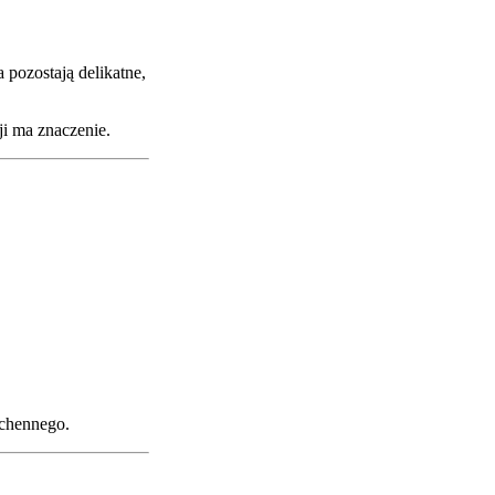
pozostają delikatne,
i ma znaczenie.
uchennego.