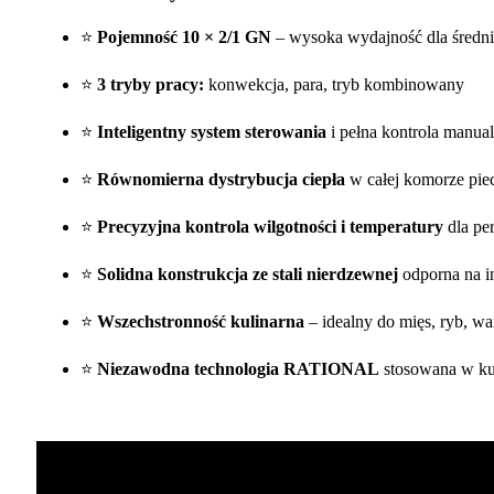
⭐
Pojemność 10 × 2/1 GN
– wysoka wydajność dla średni
⭐
3 tryby pracy:
konwekcja, para, tryb kombinowany
⭐
Inteligentny system sterowania
i pełna kontrola manua
⭐
Równomierna dystrybucja ciepła
w całej komorze pie
⭐
Precyzyjna kontrola wilgotności i temperatury
dla pe
⭐
Solidna konstrukcja ze stali nierdzewnej
odporna na i
⭐
Wszechstronność kulinarna
– idealny do mięs, ryb, w
⭐
Niezawodna technologia RATIONAL
stosowana w kuc