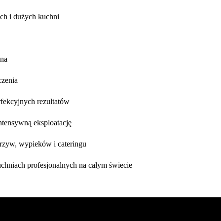
ch i dużych kuchni
lna
czenia
rfekcyjnych rezultatów
ntensywną eksploatację
arzyw, wypieków i cateringu
hniach profesjonalnych na całym świecie