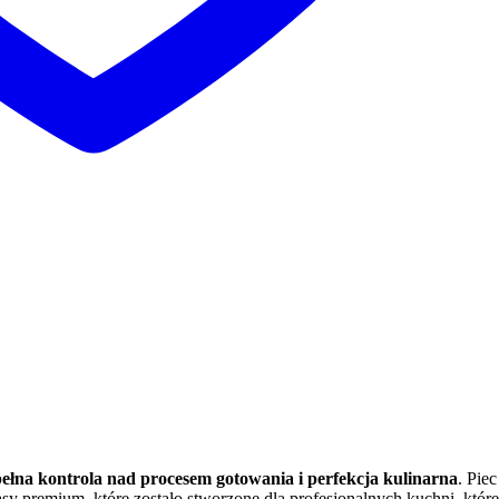
łna kontrola nad procesem gotowania i perfekcja kulinarna
. Pie
asy premium, które zostało stworzone dla profesjonalnych kuchni, kt