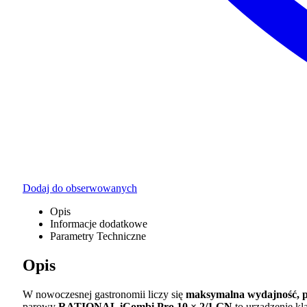
Dodaj do obserwowanych
Opis
Informacje dodatkowe
Parametry Techniczne
Opis
W nowoczesnej gastronomii liczy się
maksymalna wydajność, pe
parowy
RATIONAL iCombi Pro 10 × 2/1 GN
to urządzenie kl