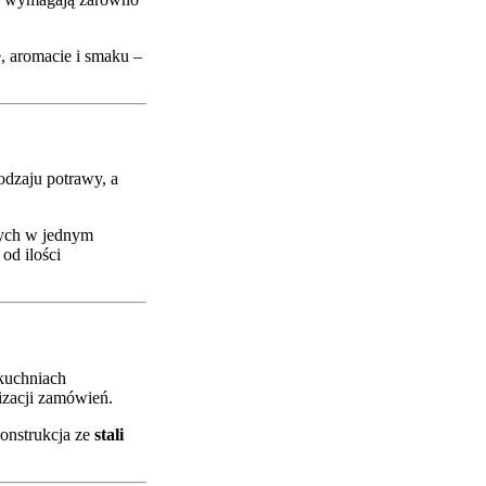
, aromacie i smaku –
odzaju potrawy, a
nych w jednym
 od ilości
 kuchniach
izacji zamówień.
konstrukcja ze
stali