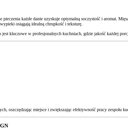
pieczenia każde danie uzyskuje optymalną soczystość i aromat. Mięsa 
ypieki osiągają idealną chrupkość i teksturę.
est kluczowe w profesjonalnych kuchniach, gdzie jakość każdej porcj
ych, oszczędzając miejsce i zwiększając efektywność pracy zespołu k
1 GN