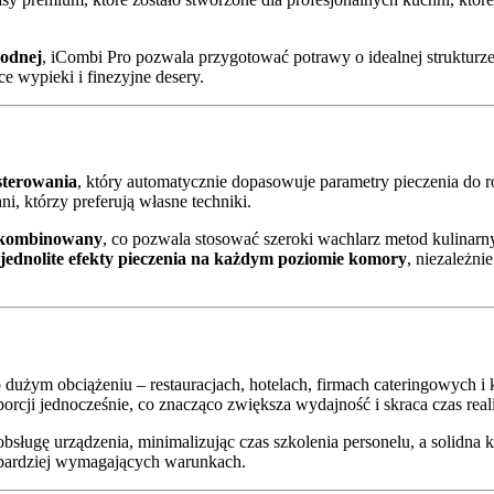
wodnej
, iCombi Pro pozwala przygotować potrawy o idealnej strukturze
e wypieki i finezyjne desery.
sterowania
, który automatycznie dopasowuje parametry pieczenia do r
i, którzy preferują własne techniki.
b kombinowany
, co pozwala stosować szeroki wachlarz metod kulinar
jednolite efekty pieczenia na każdym poziomie komory
, niezależnie
 dużym obciążeniu – restauracjach, hotelach, firmach cateringowych i
rcji jednocześnie, co znacząco zwiększa wydajność i skraca czas real
bsługę urządzenia, minimalizując czas szkolenia personelu, a solidna 
bardziej wymagających warunkach.