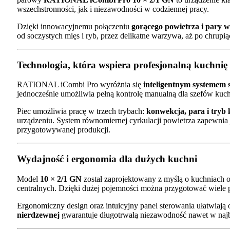
wszechstronności, jak i niezawodności w codziennej pracy.
Dzięki innowacyjnemu połączeniu
gorącego powietrza i pary 
od soczystych mięs i ryb, przez delikatne warzywa, aż po chrupiąc
Technologia, która wspiera profesjonalną kuchnię
RATIONAL iCombi Pro wyróżnia się
inteligentnym systemem 
jednocześnie umożliwia pełną kontrolę manualną dla szefów kuchn
Piec umożliwia pracę w trzech trybach:
konwekcja, para i try
urządzeniu. System równomiernej cyrkulacji powietrza zapewnia
przygotowywanej produkcji.
Wydajność i ergonomia dla dużych kuchni
Model
10 × 2/1 GN
został zaprojektowany z myślą o kuchniach o
centralnych. Dzięki dużej pojemności można przygotować wiele po
Ergonomiczny design oraz intuicyjny panel sterowania ułatwiają o
nierdzewnej
gwarantuje długotrwałą niezawodność nawet w naj