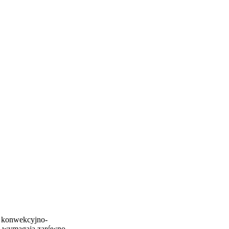
c konwekcyjno-
óre wymagają zarówno